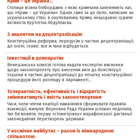
Крим – це Україна…
Столиця всіяна білбордами, з яких кримчани запевняють нас,
що «Крим – це Україна». Однак саме за це гасло, написане на
українському стязі, в окупованому Криму нещодавно судили
активіста Куртсеїна Абдуллаєва.
З акцентом на децентралізацію
Конституційна реформа, передусім у частині децентралізації,
до осені, схоже, все ж таки відбудеться.
Інвестиції в демократію
Венеціанська комісія готова надати експертні висновки
щодо законопроекту про внесення змін до Конституції
України в частині децентралізації до початку конституційної
процедури його розгляду в парламенті.…
Толерантність, ефективність і відкритість
змінюватимуть і якість законотворення
Часи, коли члени коаліції намагалися сформувати правила
взаємодії, минули: Верховна Рада України успішно подолала,
так би мовити, першу «стометрівку» марафонської дистанції
законодавчих перетворень держави.
У космічне майбутнє – разом із міжнародною
спільнотою