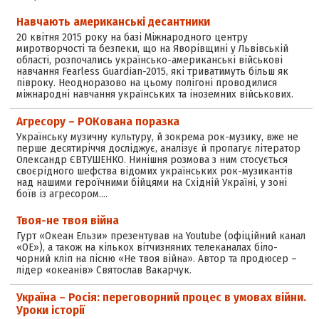
Навчають американські десантники
20 квітня 2015 року на базі Міжнародного центру
миротворчості та безпеки, що на Яворівщині у Львівській
області, розпочались українсько-американські військові
навчання Fearless Guardian-2015, які триватимуть більш як
півроку. Неодноразово на цьому полігоні проводилися
міжнародні навчання українських та іноземних військових.
Агресору – РОКована поразка
Українську музичну культуру, й зокрема рок-музику, вже не
перше десятиріччя досліджує, аналізує й пропагує літератор
Олександр ЄВТУШЕНКО. Нинішня розмова з ним стосується
своєрідного шефства відомих українських рок-музикантів
над нашими героїчними бійцями на Східній Україні, у зоні
боїв із агресором.…
Твоя-не твоя війна
Гурт «Океан Ельзи» презентував на Youtube (офіційний канал
«ОЕ»), а також на кількох вітчизняних телеканалах біло-
чорний кліп на пісню «Не твоя війна». Автор та продюсер –
лідер «океанів» Святослав Вакарчук.
Україна – Росія: переговорний процес в умовах війни.
Уроки історії