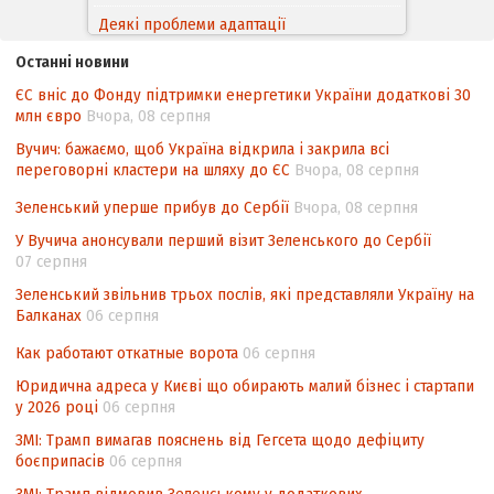
Деякі проблеми адаптації
законодавства України щодо зазначення
Останні новини
походження товарів відповідно до
ЄС вніс до Фонду підтримки енергетики України додаткові 30
Угоди про торговельні аспекти прав
млн євро
Вчора, 08 серпня
інтелектуальної власності (TRIPS) у
контексті євроінтеграції
Вучич: бажаємо, щоб Україна відкрила і закрила всі
переговорні кластери на шляху до ЄС
Вчора, 08 серпня
Аналіз виборчого законодавства щодо
невизначеності механізму повторного
Зеленський уперше прибув до Сербії
Вчора, 08 серпня
підрахунку голосів виборців
У Вучича анонсували перший візит Зеленського до Сербії
07 серпня
Інформаційна безпека суспільства
Зеленський звільнив трьох послів, які представляли Україну на
Балканах
06 серпня
Как работают откатные ворота
06 серпня
Юридична адреса у Києві що обирають малий бізнес і стартапи
у 2026 році
06 серпня
ЗМІ: Трамп вимагав пояснень від Гегсета щодо дефіциту
боєприпасів
06 серпня