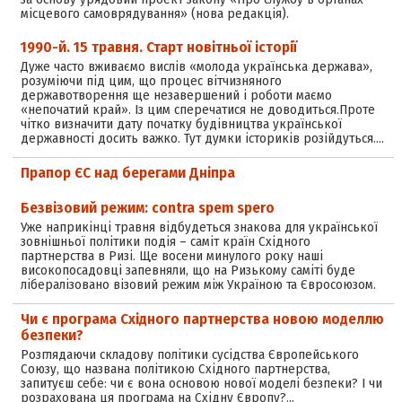
місцевого самоврядування» (нова редакція).
1990-й. 15 травня. Старт новітньої історії
Дуже часто вживаємо вислів «молода українська держава»,
розуміючи під цим, що процес вітчизняного
державотворення ще незавершений і роботи маємо
«непочатий край». Із цим сперечатися не доводиться.Проте
чітко визначити дату початку будівництва української
державності досить важко. Тут думки істориків розійдуться.…
Прапор ЄС над берегами Дніпра
Безвізовий режим: contra spem spero
Уже наприкінці травня відбудеться знакова для української
зовнішньої політики подія – саміт країн Східного
партнерства в Ризі. Ще восени минулого року наші
високопосадовці запевняли, що на Ризькому саміті буде
лібералізовано візовий режим між Україною та Євросоюзом.
Чи є програма Східного партнерства новою моделлю
безпеки?
Розглядаючи складову політики сусідства Європейського
Союзу, що названа політикою Східного партнерства,
запитуєш себе: чи є вона основою нової моделі безпеки? І чи
розрахована ця програма на Східну Європу?…