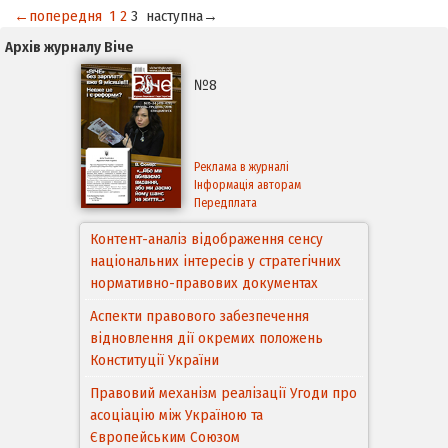
←попередня
1
2
3
наступна→
Архів журналу Віче
№8
Реклама в журналі
Інформація авторам
Передплата
Контент-аналіз відображення сенсу
національних інтересів у стратегічних
нормативно-правових документах
Аспекти правового забезпечення
відновлення дії окремих положень
Конституції України
Правовий механізм реалізації Угоди про
асоціацію між Україною та
Європейським Cоюзом