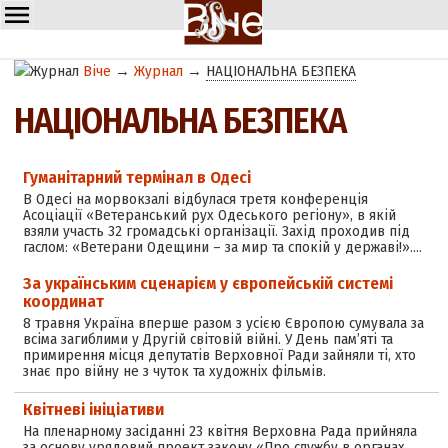
Віче
→
Журнал
→
НАЦІОНАЛЬНА БЕЗПЕКА
НАЦІОНАЛЬНА БЕЗПЕКА
Гуманітарний термінал в Одесі
В Одесі на морвокзалі відбулася третя конференція
Асоціації «Ветеранський рух Одеського регіону», в якій
взяли участь 32 громадські організації. Захід проходив під
гаслом: «Ветерани Одещини – за мир та спокій у державі!».…
За українським сценарієм у європейській системі
координат
8 травня Україна вперше разом з усією Європою сумувала за
всіма загиблими у Другій світовій війні. У День пам’яті та
примирення місця депутатів Верховної Ради зайняли ті, хто
знає про війну не з чуток та художніх фільмів.
Квітневі ініціативи
На пленарному засіданні 23 квітня Верховна Рада прийняла
за основу урядовий проект закону «Про службу в органах