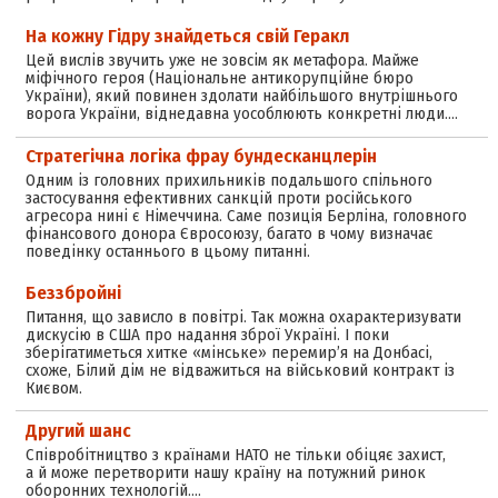
На кожну Гідру знайдеться свій Геракл
Цей вислів звучить уже не зовсім як метафора. Майже
міфічного героя (Національне антикорупційне бюро
України), який повинен здолати найбільшого внутрішнього
ворога України, віднедавна уособлюють конкретні люди.…
Стратегічна логіка фрау бундесканцлерін
Одним із головних прихильників подальшого спільного
застосування ефективних санкцій проти російського
агресора нині є Німеччина. Саме позиція Берліна, головного
фінансового донора Євросоюзу, багато в чому визначає
поведінку останнього в цьому питанні.
Беззбройні
Питання, що зависло в повітрі. Так можна охарактеризувати
дискусію в США про надання зброї Україні. І поки
зберігатиметься хитке «мінське» перемир’я на Донбасі,
схоже, Білий дім не відважиться на військовий контракт із
Києвом.
Другий шанс
Співробітництво з країнами НАТО не тільки обіцяє захист,
а й може перетворити нашу країну на потужний ринок
оборонних технологій.…