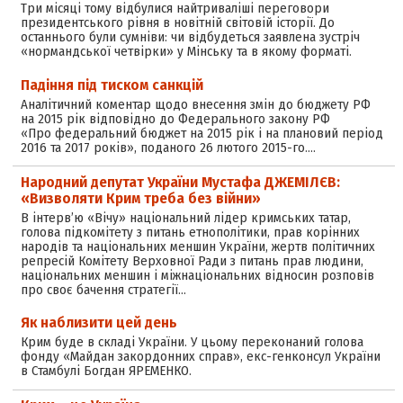
Три місяці тому відбулися найтриваліші переговори
президентського рівня в новітній світовій історії. До
останнього були сумніви: чи відбудеться заявлена зустріч
«нормандської четвірки» у Мінську та в якому форматі.
Падіння під тиском санкцій
Аналітичний коментар щодо внесення змін до бюджету РФ
на 2015 рік відповідно до Федерального закону РФ
«Про федеральний бюджет на 2015 рік і на плановий період
2016 та 2017 років», поданого 26 лютого 2015-го.…
Народний депутат України Мустафа ДЖЕМІЛЄВ:
«Визволяти Крим треба без війни»
В інтерв’ю «Вічу» національний лідер кримських татар,
голова підкомітету з питань етнополітики, прав корінних
народів та національних меншин України, жертв політичних
репресій Комітету Верховної Ради з питань прав людини,
національних меншин і міжнаціональних відносин розповів
про своє бачення стратегії…
Як наблизити цей день
Крим буде в складі України. У цьому переконаний голова
фонду «Майдан закордонних справ», екс-генконсул України
в Стамбулі Богдан ЯРЕМЕНКО.