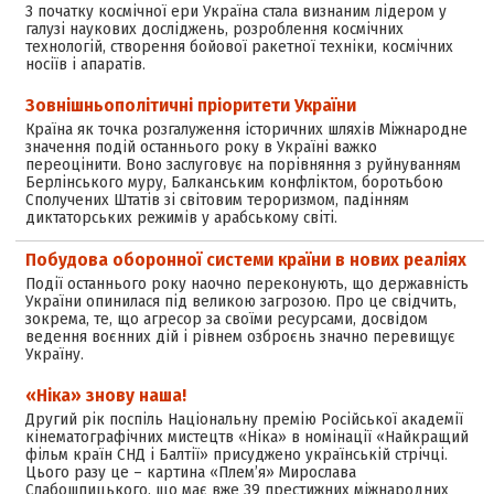
З початку космічної ери Україна стала визнаним лідером у
галузі наукових досліджень, розроблення космічних
технологій, створення бойової ракетної техніки, космічних
носіїв і апаратів.
Зовнішньополітичні пріоритети України
Країна як точка розгалуження історичних шляхів Міжнародне
значення подій останнього року в Україні важко
переоцінити. Воно заслуговує на порівняння з руйнуванням
Берлінського муру, Балканським конфліктом, боротьбою
Сполучених Штатів зі світовим тероризмом, падінням
диктаторських режимів у арабському світі.
Побудова оборонної системи країни в нових реаліях
Події останнього року наочно переконують, що державність
України опинилася під великою загрозою. Про це свідчить,
зокрема, те, що агресор за своїми ресурсами, досвідом
ведення воєнних дій і рівнем озброєнь значно перевищує
Україну.
«Ніка» знову наша!
Другий рік поспіль Національну премію Російської академії
кінематографічних мистецтв «Ніка» в номінації «Найкращий
фільм країн СНД і Балтії» присуджено українській стрічці.
Цього разу це – картина «Плем’я» Мирослава
Слабошпицького, що має вже 39 престижних міжнародних