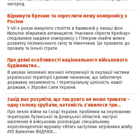
нагород.
Відкинути брехню та окреслити межу компромісу з
Росією
У 40-х роках минулого століття в Кшижовій у палаці фон
Мольтке збиралися антинацисти. Учасники «Хреста Крейсау»
сподівалися завдяки компромісу з Гітлером знайти шляхи
розвитку післявоєнного світу та Німеччини. Це призвело до
провалу та їхньої страти.
Про деякі особливості національного військового
будівництва…
В умовах іноземної воєнної інтервенції та окупації частини
української території єдиним чинником, що забезпечує
державну незалежність і територіальну цілісність нашої
держави, є Збройні Сили України.
Захід має розуміти, що так довго не може тривати –
одну голову зрубали, натомість з'явилося три…
Про пекло війни на Сході України, проблеми на окупованих
територіях Луганської та Донецької областей, настрої
населення й військових розповідає спеціальному
кореспондентові журналу «Віче» заступник керівника штабу
АТО Валентин ФЕДІЧЕВ.…