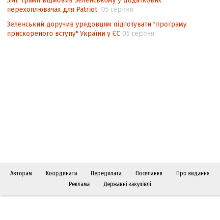
ЗМІ: Трамп відмовив Зеленському у додаткових
перехоплювачах для Patriot
05 серпня
Зеленський доручив урядовцям підготувати "програму
прискореного вступу" України у ЄС
05 серпня
Авторам
Координати
Передплата
Посилання
Про видання
Реклама
Державні закупівлі