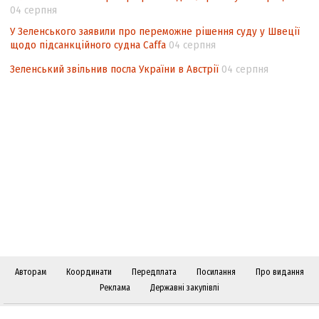
04 серпня
У Зеленського заявили про переможне рішення суду у Швеції
щодо підсанкційного судна Caffa
04 серпня
Зеленський звільнив посла України в Австрії
04 серпня
Авторам
Координати
Передплата
Посилання
Про видання
Реклама
Державні закупівлі