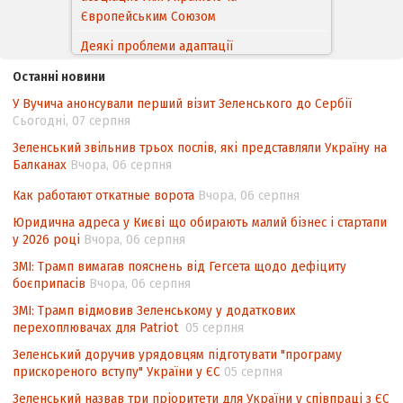
Європейським Cоюзом
Деякі проблеми адаптації
законодавства України щодо зазначення
Останні новини
походження товарів відповідно до
У Вучича анонсували перший візит Зеленського до Сербії
Угоди про торговельні аспекти прав
Сьогодні, 07 серпня
інтелектуальної власності (TRIPS) у
контексті євроінтеграції
Зеленський звільнив трьох послів, які представляли Україну на
Балканах
Вчора, 06 серпня
Аналіз виборчого законодавства щодо
невизначеності механізму повторного
Как работают откатные ворота
Вчора, 06 серпня
підрахунку голосів виборців
Юридична адреса у Києві що обирають малий бізнес і стартапи
у 2026 році
Вчора, 06 серпня
Інформаційна безпека суспільства
ЗМІ: Трамп вимагав пояснень від Гегсета щодо дефіциту
боєприпасів
Вчора, 06 серпня
ЗМІ: Трамп відмовив Зеленському у додаткових
перехоплювачах для Patriot
05 серпня
Зеленський доручив урядовцям підготувати "програму
прискореного вступу" України у ЄС
05 серпня
Зеленський назвав три пріоритети для України у співпраці з ЄС