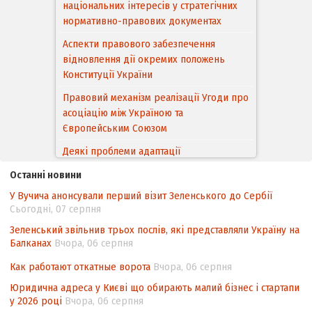
національних інтересів у стратегічних
нормативно-правових документах
Аспекти правового забезпечення
відновлення дії окремих положень
Конституції України
Правовий механізм реалізації Угоди про
асоціацію між Україною та
Європейським Cоюзом
Деякі проблеми адаптації
законодавства України щодо зазначення
Останні новини
походження товарів відповідно до
У Вучича анонсували перший візит Зеленського до Сербії
Угоди про торговельні аспекти прав
Сьогодні, 07 серпня
інтелектуальної власності (TRIPS) у
контексті євроінтеграції
Зеленський звільнив трьох послів, які представляли Україну на
Балканах
Вчора, 06 серпня
Аналіз виборчого законодавства щодо
невизначеності механізму повторного
Как работают откатные ворота
Вчора, 06 серпня
підрахунку голосів виборців
Юридична адреса у Києві що обирають малий бізнес і стартапи
у 2026 році
Вчора, 06 серпня
Інформаційна безпека суспільства