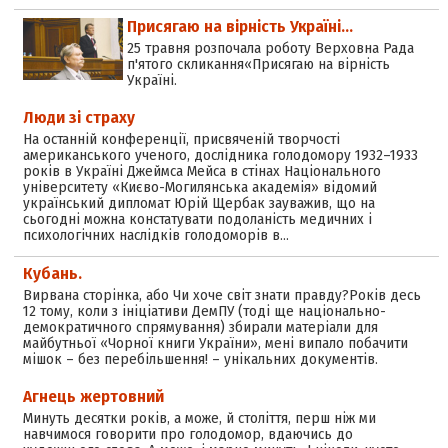
Присягаю на вірність Україні...
25 травня розпочала роботу Верховна Рада
п'ятого скликання«Присягаю на вірність
Україні.
Люди зі страху
На останній конференції, присвяченій творчості
американського ученого, дослідника голодомору 1932–1933
років в Україні Джеймса Мейса в стінах Національного
університету «Києво-Могилянська академія» відомий
український дипломат Юрій Щербак зауважив, що на
сьогодні можна констатувати подоланість медичних і
психологічних наслідків голодоморів в…
Кубань.
Вирвана сторінка, або Чи хоче світ знати правду?Років десь
12 тому, коли з ініціативи ДемПУ (тоді ще національно-
демократичного спрямування) збирали матеріали для
майбутньої «Чорної книги України», мені випало побачити
мішок – без перебільшення! – унікальних документів.
Агнець жертовний
Минуть десятки років, а може, й століття, перш ніж ми
навчимося говорити про голодомор, вдаючись до