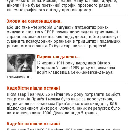
художнього слова. А може, і марно минуть. І ніколи, чуєте,
ніколи (!) не буде поетичної строфи, прозового рядка,
кінематографічного епізоду про голодомор.
Змова на самознищення,
або Що таке «територія шпигуна»У п'ятдесятих роках
минулого століття у СРСР почали переглядати кримінальні
справи так званої спеціальної підсудності, тобто розглянуті
судами та позасудовими органами в тридцятих і подальших
роках того ж століття. То були справи часів репресій...
Париж так далеко...
17 червня 1911 року народився Віктор
Некрасов У липні 1989 року я стояла біля
воріт кладовища Сен-Женев'єв-де-Буа,
тримаючи в…
Кадебісти пішли останні
Після аварії на ЧАЕС 26 квітня 1986 року потрапити до міста
енергетиків Прип'яті можна було лише за перепусткою,
підписаною начальником Прип'ятського міськвідділу КДБ
підполковником Віктором Клочком. Таких перепусток було
виготовлено лише 1000. Діяли вони до 5 травня.
Кадебісти пішли останні
Після аварії на ЧАЕС 26 квітня 1986 року потрапити до міста