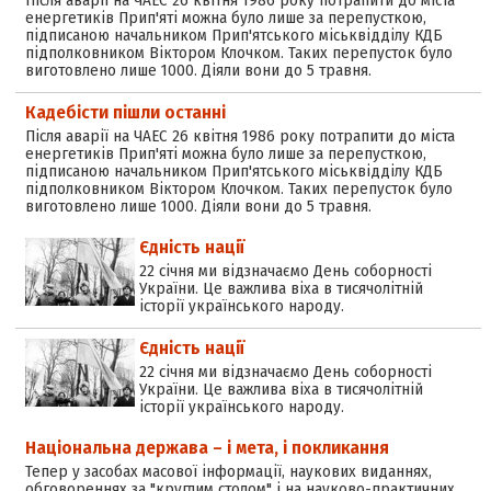
енергетиків Прип'яті можна було лише за перепусткою,
підписаною начальником Прип'ятського міськвідділу КДБ
підполковником Віктором Клочком. Таких перепусток було
виготовлено лише 1000. Діяли вони до 5 травня.
Кадебісти пішли останні
Після аварії на ЧАЕС 26 квітня 1986 року потрапити до міста
енергетиків Прип'яті можна було лише за перепусткою,
підписаною начальником Прип'ятського міськвідділу КДБ
підполковником Віктором Клочком. Таких перепусток було
виготовлено лише 1000. Діяли вони до 5 травня.
Єдність нації
22 січня ми відзначаємо День соборності
України. Це важлива віха в тисячолітній
історії українського народу.
Єдність нації
22 січня ми відзначаємо День соборності
України. Це важлива віха в тисячолітній
історії українського народу.
Національна держава – і мета, і покликання
Тепер у засобах масової інформації, наукових виданнях,
обговореннях за "круглим столом" і на науково-практичних