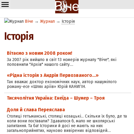
Віче
→
Журнал
→
Історія
Історія
Вітаємо з новим 2008 роком!
За 2007 рік вийшло в світ 13 номерів журналу "Віче", які
поповнили "Архів" нашого сайту.…
«Рідна історія з Андрія Первозваного…»
Так вважає доктор економічних наук, автор нашумілого
роману-есе «Шлях аріїв» Юрій КАНИГІН.
Тисячолітня Україна: Енеїда – Шумер – Троя
Доля й слава Переяслава
Столиці гетьманські, столиці козацькі… Скільки їх було, де та
коли вони поставали? Здавалося б, мало не школярські
запитання. Та ба! Історики й досі не мають на них
загальноприйнятих, науково вивірених відповідей.…