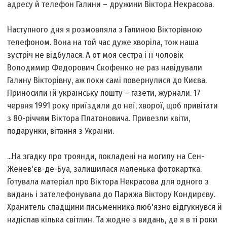
адресу й телефон Галини – дружини Віктора Некрасова.
Наступного дня я розмовляла з Галиною Вікторівною
телефоном. Вона на той час дуже хворіла, тож наша
зустріч не відбулася. А от моя сестра і її чоловік
Володимир Федорович Скофенко не раз навідували
Галину Вікторівну, аж поки самі повернулися до Києва.
Приносили їй українську пошту – газети, журнали. 17
червня 1991 року приїздили до неї, хворої, щоб привітати
з 80-річчям Віктора Платоновича. Привезли квіти,
подарунки, вітання з України.
...На згадку про троянди, покладені на могилу на Сен-
Женев'єв-де-Буа, залишилася маленька фотокартка.
Готувала матеріал про Віктора Некрасова для одного з
видань і зателефонувала до Парижа Віктору Кондирєву.
Хранитель спадщини письменника люб'язно відгукнувся й
надіслав кілька світлин. Та жодне з видань, де я в ті роки