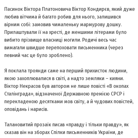
Пасинок Віктора Платоновича Віктор Кондирєв, який дуже
любив вітчима й багато робив для нього, залишився
вірним собі: замовив чималеньку мармурову дошку.
Прилаштували її на хресті, де меншими літерами було
вибито прізвище власниці могили. Родичі весь час
вимагали швидше перепоховати письменника (через
певний час це було зроблено).
Я поклала троянди саме на перший прихисток людини,
якою захоплювалися в світі, а надто земляки – кияни.
Віктор Некрасов був автором не лише повісті «В окопах
Сталінграда», відзначеної Державною премією СРСР і
перекладеною десятками мов світу, а й чудових повістей,
оповідань і нарисів.
Талановитий прозаїк писав «правду і тільки правду», як
сказав він на зборах Спілки письменників України, де