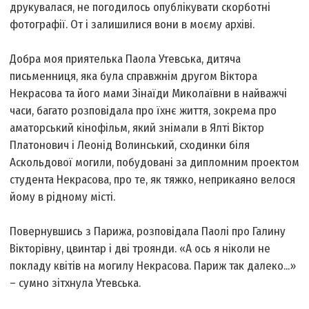
друкувалася, не погодилось опублікувати скорботні
фотографії. От і залишилися вони в моєму архіві.
Добра моя приятелька Паола Утевська, дитяча
письменниця, яка була справжнім другом Віктора
Некрасова та його мами Зінаїди Миколаївни в найважчі
часи, багато розповідала про їхнє життя, зокрема про
аматорський кінофільм, який знімали в Ялті Віктор
Платонович і Леонід Волинський, сходинки біля
Аскольдової могили, побудовані за дипломним проектом
студента Некрасова, про те, як тяжко, неприкаяно велося
йому в рідному місті.
Повернувшись з Парижа, розповідала Паолі про Галину
Вікторівну, цвинтар і дві троянди. «А ось я ніколи не
покладу квітів на могилу Некрасова. Париж так далеко...»
– сумно зітхнула Утевська.