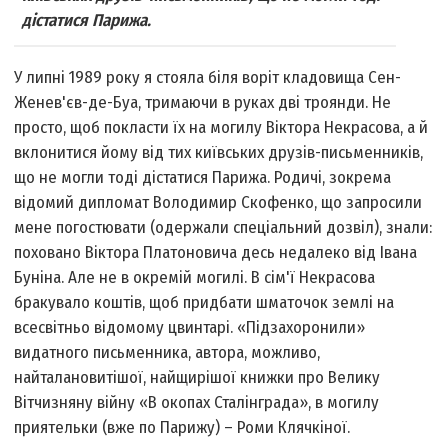
дістатися Парижа.
У липні 1989 року я стояла біля воріт кладовища Сен-
Женев'єв-де-Буа, тримаючи в руках дві троянди. Не
просто, щоб покласти їх на могилу Віктора Некрасова, а й
вклонитися йому від тих київських друзів-письменників,
що не могли тоді дістатися Парижа. Родичі, зокрема
відомий дипломат Володимир Скофенко, що запросили
мене погостювати (одержали спеціальний дозвіл), знали:
поховано Віктора Платоновича десь недалеко від Івана
Буніна. Але не в окремій могилі. В сім'ї Некрасова
бракувало коштів, щоб придбати шматочок землі на
всесвітньо відомому цвинтарі. «Підзахоронили»
видатного письменника, автора, можливо,
найталановитішої, найщирішої книжки про Велику
Вітчизняну війну «В окопах Сталінграда», в могилу
приятельки (вже по Парижу) – Роми Клячкіної.