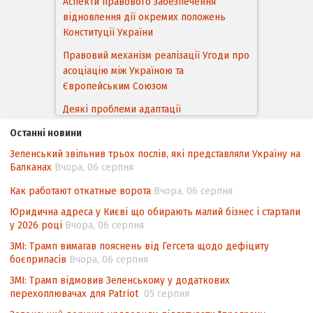
Аспекти правового забезпечення
відновлення дії окремих положень
Конституції України
Правовий механізм реалізації Угоди про
асоціацію між Україною та
Європейським Cоюзом
Деякі проблеми адаптації
законодавства України щодо зазначення
Останні новини
походження товарів відповідно до
Зеленський звільнив трьох послів, які представляли Україну на
Угоди про торговельні аспекти прав
Балканах
Вчора, 06 серпня
інтелектуальної власності (TRIPS) у
контексті євроінтеграції
Как работают откатные ворота
Вчора, 06 серпня
Аналіз виборчого законодавства щодо
Юридична адреса у Києві що обирають малий бізнес і стартапи
невизначеності механізму повторного
у 2026 році
Вчора, 06 серпня
підрахунку голосів виборців
ЗМІ: Трамп вимагав пояснень від Гегсета щодо дефіциту
боєприпасів
Вчора, 06 серпня
Інформаційна безпека суспільства
ЗМІ: Трамп відмовив Зеленському у додаткових
перехоплювачах для Patriot
05 серпня