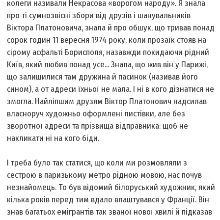
колеги називали Некрасова «ворогом народу». Я знала
про ті сумнозвісні збори від друзів і шанувальників
Віктора Платоновича, знала й про обшук, що тривав понад
сорок годин 11 вересня 1974 року, коли прозаїк стояв на
сірому асфальті Борисполя, назавжди покидаючи рідний
Київ, який любив понад усе... Знала, що жив він у Парижі,
що залишилися там дружина й пасинок (називав його
сином), а от адреси їхньої не мала. І ні в кого дізнатися не
змогла. Найліпшим друзям Віктор Платонович надсилав
власноруч художньо оформлені листівки, але без
зворотної адреси та прізвища відправника: щоб не
накликати ні на кого біди.
І треба було так статися, що коли ми розмовляли з
сестрою в паризькому метро рідною мовою, нас почув
незнайомець. То був відомий білоруський художник, який
кілька років перед тим вдало влаштувався у Франції. Він
знав багатьох емігрантів так званої нової хвилі й підказав