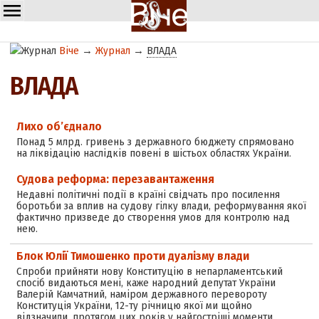
Віче
→
Журнал
→
ВЛАДА
ВЛАДА
Лихо об’єднало
Понад 5 млрд. гривень з державного бюджету спрямовано
на ліквідацію наслідків повені в шістьох областях України.
Судова реформа: перезавантаження
Недавні політичні події в країні свідчать про посилення
боротьби за вплив на судову гілку влади, реформування якої
фактично призведе до створення умов для контролю над
нею.
Блок Юлії Тимошенко проти дуалізму влади
Спроби прийняти нову Конституцію в непарламентський
спосіб видаються мені, каже народний депутат України
Валерій Камчатний, наміром державного перевороту
Конституція України, 12-ту річницю якої ми щойно
відзначили, протягом цих років у найгостріші моменти