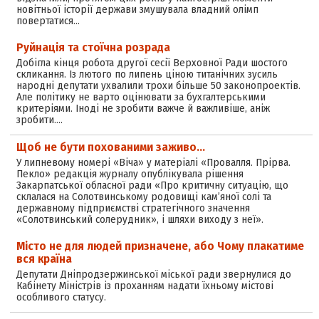
новітньої історії держави змушувала владний олімп
повертатися…
Руйнація та стоїчна розрада
Добігла кінця робота другої сесії Верховної Ради шостого
скликання. Із лютого по липень ціною титанічних зусиль
народні депутати ухвалили трохи більше 50 законопроектів.
Але політику не варто оцінювати за бухгалтерськими
критеріями. Іноді не зробити важче й важливіше, аніж
зробити.…
Щоб не бути похованими заживо...
У липневому номері «Віча» у матеріалі «Провалля. Прірва.
Пекло» редакція журналу опублікувала рішення
Закарпатської обласної ради «Про критичну ситуацію, що
склалася на Солотвинському родовищі кам’яної солі та
державному підприємстві стратегічного значення
«Солотвинський солерудник», і шляхи виходу з неї».
Місто не для людей призначене, або Чому плакатиме
вся країна
Депутати Дніпродзержинської міської ради звернулися до
Кабінету Міністрів із проханням надати їхньому містові
особливого статусу.