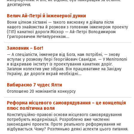
десятиріччя.
Велич Ай-Петрі й інженерної думки
Вони цілком зіставні — такого висновку я дійшла після
нашого знайомства й розмови з головним інженером проекту
(ГІП) канатної дороги Місхор — Ай-Петрі Володимиром
Григоровичем НеЧипуренком.…
Замовник – Бог!
— А спеціалісти, інженери від Бога, нам потрібні, — знову
вступає у розмову Лері Георгійович СванІдзе. — У Мелітополі
я відкриваю інститут із проектування канатних доріг.
Загалом колектив уже зібрав. Він працюватиме на Західну
Україну, де дороги вкрай необхідні.…
Вибираємо 7 чудеc Ялти
Оголошено 20 номінантів конкурсу
Реформа місцевого самоврядування – це концепція
плюс політична воля
Конституційно-правові основи місцевого самоврядування
потребують модернізації. Розроблено вже численні
законодавчі проекти. Проте реального реформування не
відбувається. Чому? Розгляньмо деякі аспекти цього питання.
…