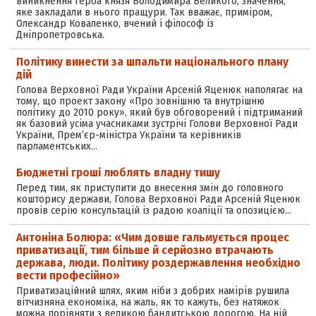
виникнення герба князя Володимира Великого, значення,
яке закладали в нього пращури. Так вважає, приміром,
Олександр Коваленко, вчений і філософ із
Дніпропетровська.
Політику винести за шпальти національного плану
дій
Голова Верховної Ради України Арсеній Яценюк наполягає на
тому, що проект закону «Про зовнішню та внутрішню
політику до 2010 року», який був обговорений і підтриманий
як базовий усіма учасниками зустрічі Голови Верховної Ради
України, Прем’єр-міністра України та керівників
парламентських…
Бюджетні гроші люблять владну тишу
Перед тим, як приступити до внесення змін до головного
кошторису держави, Голова Верховної Ради Арсеній Яценюк
провів серію консультацій із радою коаліції та опозицією…
Антоніна Болюра: «Чим довше гальмується процес
приватизації, тим більше й серйозно втрачають
держава, люди. Політику роздержавлення необхідно
вести професійно»
Приватизаційний шлях, яким ніби з добрих намірів рушила
вітчизняна економіка, на жаль, як то кажуть, без натяжок
можна порівняти з великою бандитською дорогою. На ній