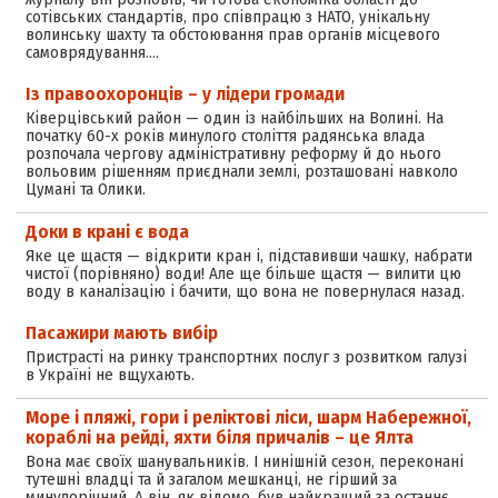
сотівських стандартів, про співпрацю з НАТО, унікальну
волинську шахту та обстоювання прав органів місцевого
самоврядування.…
Із правоохоронців – у лідери громади
Ківерцівський район — один із найбільших на Волині. На
початку 60-х років минулого століття радянська влада
розпочала чергову адміністративну реформу й до нього
вольовим рішенням приєднали землі, розташовані навколо
Цумані та Олики.
Доки в крані є вода
Яке це щастя — відкрити кран і, підставивши чашку, набрати
чистої (порівняно) води! Але ще більше щастя — вилити цю
воду в каналізацію і бачити, що вона не повернулася назад.
Пасажири мають вибір
Пристрасті на ринку транспортних послуг з розвитком галузі
в Україні не вщухають.
Море і пляжі, гори і реліктові ліси, шарм Набережної,
кораблі на рейді, яхти біля причалів – це Ялта
Вона має своїх шанувальників. І нинішній сезон, переконані
тутешні владці та й загалом мешканці, не гірший за
минулорічний. А він, як відомо, був найкращий за останнє