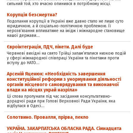
сильний той, хто вчасно опинився в потрібному місці.
Корупція безсмертна?
Подолання корупції в Україні вже давно стало не лише суто
юридичною, а й соціально-політичною проблемою. Її
нерозв’язання впливатиме на імідж і міжнародне становище
нашої держави.…
Євроінтеграція, ПДЧ, пікети. Далі буде
Червневі вихідні на свято Трійці запам’яталися низкою подій
у сфері міжнародної співпраці України та пікетами проти
вступу до НАТО.…
Арсеній Яценюк: «Необхідність завершення
конституційної реформи з унормування діяльності
органів місцевого самоврядування та виконавчої
влади на місцях украй назріла»
Ці слова пролунали під час засідання консультативно-
дорадчої ради при Голові Верховної Ради України, яка
відбулася в Одесі.…
Солотвино. Провалля, прірва, пекло
УКРАЇНА. ЗАКАРПАТСЬКА ОБЛАСНА РАДА. Сімнадцята