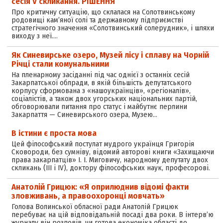
сесія V скликання. РІШЕННЯ
Про критичну ситуацію, що склалася на Солотвинському
родовищі кам’яної солі та державному підприємстві
стратегічного значення «Солотвинський солерудник», і шляхи
виходу з неї.…
Як Синевирське озеро, Музей лісу і сплаву на Чорній
Річці стали комунальними
На пленарному засіданні під час однієї з останніх сесій
Закарпатської облради, в якій більшість депутатського
корпусу сформована з «нашоукраїнців», «регіоналів»,
соціалістів, а також двох угорських національних партій,
обговорювали питання про статус і майбутнє перлини
Закарпаття — Синевирського озера, Музею…
В iстини є проста мова
Цей філософський постулат мудрого українця Григорія
Сковороди, без сумніву, відомий авторові книги «Захищаючи
права закарпатців» І. І. Миговичу, народному депутату двох
скликань (III і IV), доктору філософських наук, професорові.
Анатолій Грицюк: «Я оприлюднив відомі факти
зловживань, а правоохоронці мовчать»
Голова Волинської обласної ради Анатолій Грицюк
перебуває на цій відповідальній посаді два роки. В інтерв’ю
журналу він розповів, чи готова економіка області до