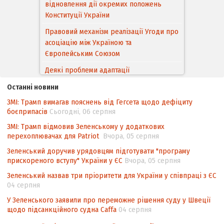
відновлення дії окремих положень
Конституції України
Правовий механізм реалізації Угоди про
асоціацію між Україною та
Європейським Cоюзом
Деякі проблеми адаптації
законодавства України щодо зазначення
Останні новини
походження товарів відповідно до
ЗМІ: Трамп вимагав пояснень від Гегсета щодо дефіциту
Угоди про торговельні аспекти прав
боєприпасів
Сьогодні, 06 серпня
інтелектуальної власності (TRIPS) у
контексті євроінтеграції
ЗМІ: Трамп відмовив Зеленському у додаткових
перехоплювачах для Patriot
Вчора, 05 серпня
Аналіз виборчого законодавства щодо
Зеленський доручив урядовцям підготувати "програму
невизначеності механізму повторного
прискореного вступу" України у ЄС
Вчора, 05 серпня
підрахунку голосів виборців
Зеленський назвав три пріоритети для України у співпраці з ЄС
Інформаційна безпека суспільства
04 серпня
У Зеленського заявили про переможне рішення суду у Швеції
щодо підсанкційного судна Caffa
04 серпня