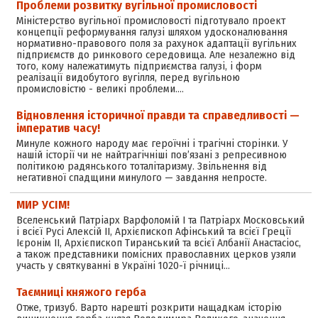
Проблеми розвитку вугільної промисловості
Міністерство вугільної промисловості підготувало проект
концепції реформування галузі шляхом удосконалювання
нормативно-правового поля за рахунок адаптації вугільних
підприємств до ринкового середовища. Але незалежно від
того, кому належатимуть підприємства галузі, і форм
реалізації видобутого вугілля, перед вугільною
промисловістю - великі проблеми.…
Відновлення історичної правди та справедливості —
імператив часу!
Минуле кожного народу має героїчні і трагічні сторінки. У
нашій історії чи не найтрагічніші пов’язані з репресивною
політикою радянського тоталітаризму. Звільнення від
негативної спадщини минулого — завдання непросте.
МИР УСІМ!
Вселенський Патріарх Варфоломій І та Патріарх Московський
і всієї Русі Алексій ІІ, Архієпископ Афінський та всієї Греції
Ієронім ІІ, Архієпископ Тиранський та всієї Албанії Анастасіос,
а також представники помісних православних церков узяли
участь у святкуванні в Україні 1020-ї річниці…
Таємниці княжого герба
Отже, тризуб. Варто нарешті розкрити нащадкам історію