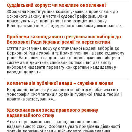
Суддівський корпус: чи можливе оновлення?
30 жовтня Конституційна комісія ухвалила проект змін до
Основного Закону в частині судової реформи. Вони
враховують «усі принципові пропозиції» висновку
Венеціанської комісії, одержаного кількома днями раніше.…
Проблема законодавчого регулювання виборів до
Верховної Ради України: реалії та перспективи
Стаття присвячена пошуку оптимальної моделі виборів до
Верховної Ради України та її закріпленню на законодавчому
рівні. Наголошено на доцільності впровадження виборчої
системи з відкритими списками як такої, що дає змогу
виборцям надавати перевагу конкретним кандидатам у
народні депутати.
Компетенція публічної влади – служіння людям
Наприкінці вересня у видавництві «Логос» побачила світ
монографія «Компетенція органів публічної влади: теорія і
практика застосування».…
Удосконалення засад правового режиму
надзвичайного стану
У статті проаналізовано законодавство з питань
надзвичайного стану. Особлива увага приділена діяльності
органів державної влади, військового командування,