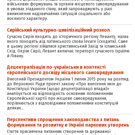
військових формувань та органів місцевого самоврядування
в умовах згаданого стану, який запроваджують у разі
виникнення надзвичайних ситуацій соціального або
воєнного характеру.
Сирійський культурно-цивілізаційний розкол
Сучасна Сирія входить до історичного регіону Леванту, назва
якого походить від латинського слова levare (сходити). Саме
в цьому регіоні зійшлися християнський Захід та ісламський
Схід. Окрім Сирії, Левант включає території сучасного Ізраїлю
й Лівану.
Децентралізація по-українськи в контексті
європейського досвіду місцевого самоврядування
Внесений Президентом України 1 липня 2015 року на розгляд
до Верховної Ради проект закону «Про внесення змін до
Конституції України (щодо децентралізації влади)»
аналізується на відповідність основним положеннням
Європейської хартії про місцеве самоврядування,
порівнюється з відповідними положеннями конституцій
деяких…
Перспективи спрощення законодавства з питань
формування та розвитку в Україні паркових утворень
Стаття присвячена питанням створення та державної