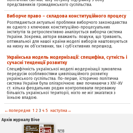
представників громадянського суспільства.
Виборче право – складова конституційного процесу
Розглядаються актуальні проблеми виборчого законодавства
як одного з ключових конституційно-процесуальних
інститутів та ретроспективно аналізується виборча система
України. Зокрема, автори вважають: пошуки, що тривають,
оптимальної для нашої країни моделі виборів наштовхуються
на низку як об’єктивних, так і суб’єктивних перешкод.
Українська модель модернізації: специфіка, сутність і
сучасні тенденції розвитку
Специфічність української моделі модернізації зумовлена
передусім особливостями цивілізаційного розвитку
українського суспільства. По-перше, історично політична
система України була олігархічною: вже починаючи з XIV–XV
ст. кілька феодальних родин контролювали переважну
більшість української території, ніхто не міг змагатися з
їхньою владою.
←попередня
1
2
3
4
5
наступна→
Архів журналу Віче
№8