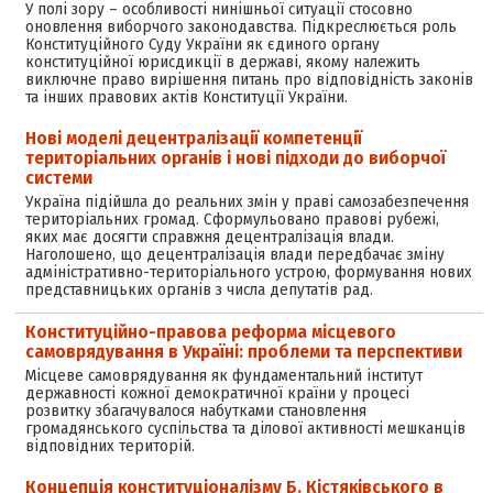
У полі зору – особливості нинішньої ситуації стосовно
оновлення виборчого законодавства. Підкреслюється роль
Конституційного Суду України як єдиного органу
конституційної юрисдикції в державі, якому належить
виключне право вирішення питань про відповідність законів
та інших правових актів Конституції України.
Нові моделі децентралізації компетенції
територіальних органів і нові підходи до виборчої
системи
Україна підійшла до реальних змін у праві самозабезпечення
територіальних громад. Сформульовано правові рубежі,
яких має досягти справжня децентралізація влади.
Наголошено, що децентралізація влади передбачає зміну
адміністративно-територіального устрою, формування нових
представницьких органів з числа депутатів рад.
Конституційно-правова реформа місцевого
самоврядування в Україні: проблеми та перспективи
Місцеве самоврядування як фундаментальний інститут
державності кожної демократичної країни у процесі
розвитку збагачувалося набутками становлення
громадянського суспільства та ділової активності мешканців
відповідних територій.
Концепція конституціоналізму Б. Кістяківського в