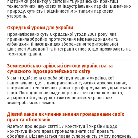
підтримки розвитку у світовій та українській практиці
технологічних, наукових та індустріальних парків. Визначено
природу, сутність і відмінності між типами паркових
утворень.
Охридські уроки для України
Проаналізовано суть Охридської угоди 2001 року, яка
припинила збройне протистояння між македонцями та
албанцями, її наслідки для збереження територіальної
цілісності Македонії та інтеграції етносів, що проживають на
території країни.
Землеробсько-аріївські витоки українства та
сучасного індоєвропейського світу
У статті здійснена спроба обґрунтування української
національної ідеї з використанням сучасних археологічних,
історичних і геофізичних даних про формування української
нації. Послідовно викладено різні аспекти економічного,
аграрного й культурного життя перших українських
землеробських племен.
Дієвий закон як чинник знання громадянами своїх
прав та обов’язків
Йдеться про норми статті 57 Конституції України щодо
конституційного права громадян знати свої права та
обов’язки. Відзначається певна суперечність змісту положень