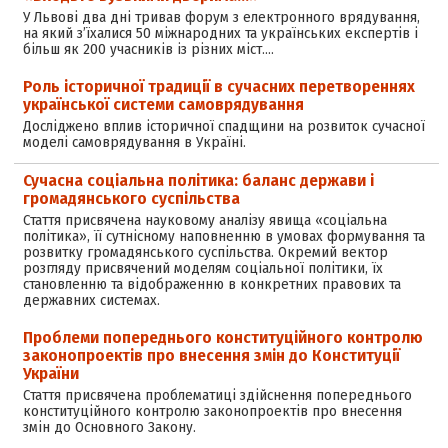
У Львові два дні тривав форум з електронного врядування,
на який з’їхалися 50 міжнародних та українських експертів і
більш як 200 учасників із різних міст.…
Роль історичної традиції в сучасних перетвореннях
української системи самоврядування
Досліджено вплив історичної спадщини на розвиток сучасної
моделі самоврядування в Україні.
Сучасна соціальна політика: баланс держави і
громадянського суспільства
Стаття присвячена науковому аналізу явища «соціальна
політика», її сутнісному наповненню в умовах формування та
розвитку громадянського суспільства. Окремий вектор
розгляду присвячений моделям соціальної політики, їх
становленню та відображенню в конкретних правових та
державних системах.
Проблеми попереднього конституційного контролю
законопроектів про внесення змін до Конституції
України
Стаття присвячена проблематиці здійснення попереднього
конституційного контролю законопроектів про внесення
змін до Основного Закону.