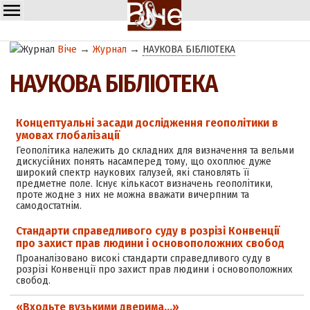
Віче
→
Журнал
→
НАУКОВА БІБЛІОТЕКА
НАУКОВА БІБЛІОТЕКА
Концептуальні засади дослідження геополітики в
умовах глобалізації
Геополітика належить до складних для визначення та вельми
дискусійних понять насамперед тому, що охоплює дуже
широкий спектр наукових галузей, які становлять її
предметне поле. Існує кількасот визначень геополітики,
проте жодне з них не можна вважати вичерпним та
самодостатнім.
Стандарти справедливого суду в розрізі Конвенції
про захист прав людини і основоположних свобод
Проаналізовано високі стандарти справедливого суду в
розрізі Конвенції про захист прав людини і основоположних
свобод.
«Входьте вузькими дверима…»