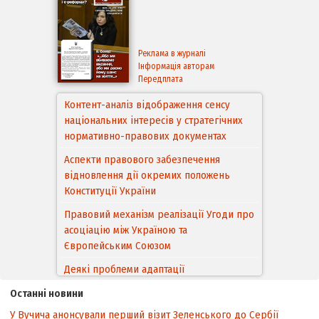
Реклама в журналі
Інформація авторам
Передплата
Контент-аналіз відображення сенсу
національних інтересів у стратегічних
нормативно-правових документах
Аспекти правового забезпечення
відновлення дії окремих положень
Конституції України
Правовий механізм реалізації Угоди про
асоціацію між Україною та
Європейським Cоюзом
Деякі проблеми адаптації
законодавства України щодо зазначення
Останні новини
походження товарів відповідно до
У Вучича анонсували перший візит Зеленського до Сербії
Угоди про торговельні аспекти прав