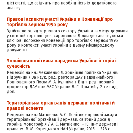
цієї статті, що свідчить про необхідність їх додаткового
аналізу.
Правові аспекти участі України в Конвенції про
торгівлю зерном 1995 року
Здійснено огляд зернового сектору України та місця держави
у світовій торгівлі цією сировиною. Докладно аналізуються
ключові положення Конвенції про торгівлю зерном 1995
року в контексті участі України в цьому міжнародному
документі.
Зовнішньополітична парадигма України: історія і
сучасність
Рецензія на кн.: Чекаленко Л. Зовнішня політика України:
Підручник / За наук. ред. ректора ДАУ Надзвичайного і
Повноважного Посла М. А. Кулініча / Відп. ред. перший
проректор ДАУ при МЗС України В. Г. Ціватий / 2-ге вид.,
доп.
Територіальна організація держави: політичні й
правові аспекти
Рецензія на кн.: Матвієнко А. С. Політико-правові засади
територіальної організації держави: світовий досвід і
Україна: монографія / А. С. Матвієнко. – К.: Ін-т держави і
права ім. В. М. Корецького НАН України, 2015. – 376 с.…