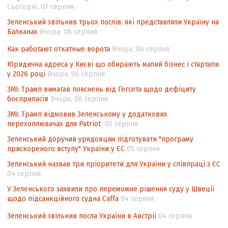
Сьогодні, 07 серпня
інтелектуальної власності (TRIPS) у
контексті євроінтеграції
Зеленський звільнив трьох послів, які представляли Україну на
Балканах
Вчора, 06 серпня
Аналіз виборчого законодавства щодо
невизначеності механізму повторного
Как работают откатные ворота
Вчора, 06 серпня
підрахунку голосів виборців
Юридична адреса у Києві що обирають малий бізнес і стартапи
у 2026 році
Вчора, 06 серпня
Інформаційна безпека суспільства
ЗМІ: Трамп вимагав пояснень від Гегсета щодо дефіциту
боєприпасів
Вчора, 06 серпня
ЗМІ: Трамп відмовив Зеленському у додаткових
перехоплювачах для Patriot
05 серпня
Зеленський доручив урядовцям підготувати "програму
прискореного вступу" України у ЄС
05 серпня
Зеленський назвав три пріоритети для України у співпраці з ЄС
04 серпня
У Зеленського заявили про переможне рішення суду у Швеції
щодо підсанкційного судна Caffa
04 серпня
Зеленський звільнив посла України в Австрії
04 серпня