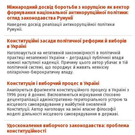
Міжнародний досвід боротьби з корупцією як вектор
формування національної антикорупційної політики:
огляд законодавства Румунії
Наведено досвід реалізації антикорупційної політики
Румунії.
Конституційні засади політичної реформи й виборів
в Україні
Наголошується на негативній закономірності в політичній
практиці незалежної України – деградації публічної влади
кожної наступної каденції. Причину цього автор убачає в тій
політичній системі, що породжує й живить неякісну
олігархічно-бюрократичну владу.
Конституція і виборчий процес в Україні
Аналізуються фрагменти конституційного процесу в Україні з
1996 року й донині. Висловлюються міркування стосовно
децентралізації адміністративно-територіального устрою та
місцевого самоврядування у майбутній оновленій
Конституції. Автор наголошує на зміні власне філософії
моделі діяльності місцевого самоврядування в державі.
Удосконалення виборчого законодавства: проблема
конституційності