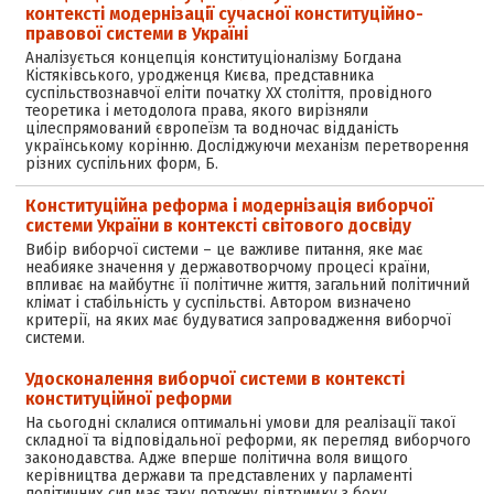
контексті модернізації сучасної конституційно-
правової системи в Україні
Аналізується концепція конституціоналізму Богдана
Кістяківського, уродженця Києва, представника
суспільствознавчої еліти початку ХХ століття, провідного
теоретика і методолога права, якого вирізняли
цілеспрямований європеїзм та водночас відданість
українському корінню. Досліджуючи механізм перетворення
різних суспільних форм, Б.
Конституційна реформа і модернізація виборчої
системи України в контексті світового досвіду
Вибір виборчої системи – це важливе питання, яке має
неабияке значення у державотворчому процесі країни,
впливає на майбутнє її політичне життя, загальний політичний
клімат і стабільність у суспільстві. Автором визначено
критерії, на яких має будуватися запровадження виборчої
системи.
Удосконалення виборчої системи в контексті
конституційної реформи
На сьогодні склалися оптимальні умови для реалізації такої
складної та відповідальної реформи, як перегляд виборчого
законодавства. Адже вперше політична воля вищого
керівництва держави та представлених у парламенті
політичних сил має таку потужну підтримку з боку