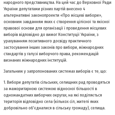
народного представництва. На цей час до Верховної Ради
України депутатами різних партій внесено 4
альтернативні законопроекти «Про місцеві вибори»,
основним завданням яких є створення цілісної та якісної
правової основи для організації і проведення місцевих
виборів відповідно до вимог Конституції України, з
урахуванням позитивного досвіду практичного
застосування інших законів про вибори, міжнародних
стандартів у галузі виборчого права, рекомендацій
визнаних міжнародних інституцій.
Загальним у запропонованих системах виборів є те, що:
1. Вибори депутатів сільських, селищних рад проводяться
за мажоритарною системою відносної більшості в
одномандатних виборчих округах, на які поділяється
територія відповідно села (кількох сіл, жителі яких
добровільно об'єдналися в сільську громаду), селища.