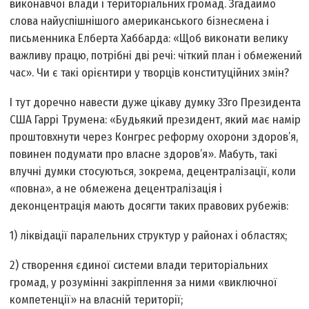
виконавчої влади і територіальних громад. Згадаймо
слова найуспішнішого американського бізнесмена і
письменника Елберта Хаббарда: «Щоб виконати велику
важливу працю, потрібні дві речі: чіткий план і обмежений
час». Чи є такі орієнтири у творців конституційних змін?
І тут доречно навести дуже цікаву думку 33­го Президента
США Гаррі Трумена: «Будь­який президент, який має намір
проштовхнути через Конгрес реформу охорони здоров’я,
повинен подумати про власне здоров’я». Мабуть, такі
влучні думки стосуються, зокрема, децентралізації, коли
«повна», а не обмежена децентралізація і
деконцентрація мають досягти таких правових рубежів:
1) ліквідації паралельних структур у районах і областях;
2) створення єдиної системи влади територіальних
громад, у розумінні закріплення за ними «виключної
компетенції» на власній території;