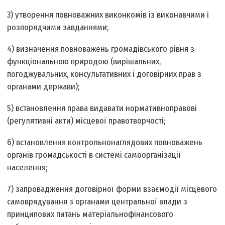
3) утворення повноважних виконкомів із виконавчими і
розпорядчими завданнями;
4) визначення повноважень громадівського рівня з
функціональною природою (вирішальних,
погоджувальних, консультативних і договірних прав з
органами держави);
5) встановлення права видавати нормативно­правові
(регулятивні акти) місцевої правотворчості;
6) встановлення контрольно­наглядових повноважень
органів громадськості в системі самоорганізації
населення;
7) запровадження договірної форми взаємодії місцевого
самоврядування з органами центральної влади з
принципових питань матеріально­фінансового