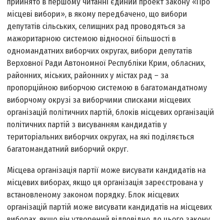
прийнято в першому читанні єдиний проект закону «Про
місцеві вибори», в якому передбачено, що вибори
депутатів сільських, селищних рад проводяться за
мажоритарною системою відносної більшості в
одномандатних виборчих округах, вибори депутатів
Верховної Ради Автономної Республіки Крим, обласних,
районних, міських, районних у містах рад – за
пропорційною виборчою системою в багатомандатному
виборчому окрузі за виборчими списками місцевих
організацій політичних партій, блоків місцевих організацій
політичних партій з висуванням кандидатів у
територіальних виборчих округах, на які поділяється
багатомандатний виборчий округ.
Місцева організація партії може висувати кандидатів на
місцевих виборах, якщо ця організація зареєстрована у
встановленому законом порядку. Блок місцевих
організацій партій може висувати кандидатів на місцевих
виборах, якщо він утворений відповідно до цього закону