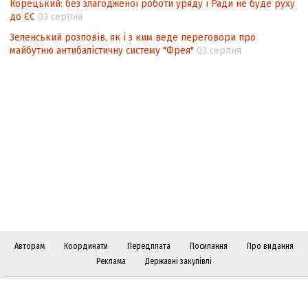
Корецький: без злагодженої роботи уряду і Ради не буде руху
до ЄС
03 серпня
Зеленський розповів, як і з ким веде переговори про
майбутню антибалістичну систему "Фрея"
03 серпня
Авторам
Координати
Передплата
Посилання
Про видання
Реклама
Державні закупівлі