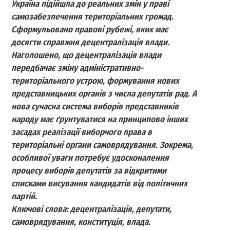
Україна підійшла до реальних змін у праві
самозабезпечення територіальних громад.
Сформульовано правові рубежі, яких має
досягти справжня децентралізація влади.
Наголошено, що децентралізація влади
передбачає зміну адміністративно-
територіального устрою, формування нових
представницьких органів з числа депутатів рад. А
нова сучасна система виборів представників
народу має ґрунтуватися на принципово інших
засадах реалізації виборчого права в
територіальні органи самоврядування. Зокрема,
особливої уваги потребує удосконалення
процесу виборів депутатів за відкритими
списками висування кандидатів від політичних
партій.
Ключові слова: децентралізація, депутати,
самоврядування, конституція, влада.