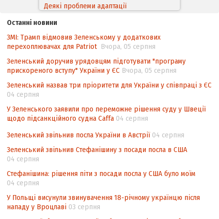
Деякі проблеми адаптації
законодавства України щодо зазначення
Останні новини
походження товарів відповідно до
ЗМІ: Трамп відмовив Зеленському у додаткових
Угоди про торговельні аспекти прав
перехоплювачах для Patriot
Вчора, 05 серпня
інтелектуальної власності (TRIPS) у
контексті євроінтеграції
Зеленський доручив урядовцям підготувати "програму
прискореного вступу" України у ЄС
Вчора, 05 серпня
Аналіз виборчого законодавства щодо
Зеленський назвав три пріоритети для України у співпраці з ЄС
невизначеності механізму повторного
04 серпня
підрахунку голосів виборців
У Зеленського заявили про переможне рішення суду у Швеції
Інформаційна безпека суспільства
щодо підсанкційного судна Caffa
04 серпня
Зеленський звільнив посла України в Австрії
04 серпня
Зеленський звільнив Стефанішину з посади посла в США
04 серпня
Стефанішина: рішення піти з посади посла у США було моїм
04 серпня
У Польщі висунули звинувачення 18-річному українцю після
нападу у Вроцлаві
03 серпня