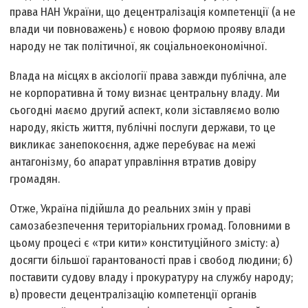
права НАН України, що децентралізація компетенції (а не
влади чи повноважень) є новою формою прояву влади
народу не так політичної, як соціально­економічної.
Влада на місцях в аксіології права завжди публічна, але
не корпоративна й тому визнає центральну владу. Ми
сьогодні маємо другий аспект, коли зіставляємо волю
народу, якість життя, публічні послуги держави, то це
викликає занепокоєння, адже перебуває на межі
антагонізму, бо апарат управління втратив довіру
громадян.
Отже, Україна підійшла до реальних змін у праві
самозабезпечення територіальних громад. Головними в
цьому процесі є «три кити» конституційного змісту: а)
досягти більшої гарантованості прав і свобод людини; б)
поставити судову владу і прокуратуру на службу народу;
в) провести децентралізацію компетенції органів