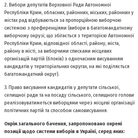
2. Вибори депутатів Верховної Ради Автономної
Республіки Крим, обласних, районних, міських, районних у
містах рад відбуваються за пропорційною виборчою
системою з преференціями (вибори в багатомандатному
виборчому окрузі, що збігається з територією Автономної
Республіки Крим, відповідної області, району, міста,
району в місті, за виборчими списками місцевих
організацій партій (блоків) з одночасним висуванням
кандидатів у територіальних округах, на які поділяється
багатомандатний округ).
3. Право висування кандидатів у депутати сільської,
селищної ради та на посаду сільського, селищного голови
реалізовуватиметься виборцями через місцеві організації
політичних партій та способом самовисування.
Окрім загального бачення, запропоновано окремі
позиції щодо системи виборів в Україні, серед яких: