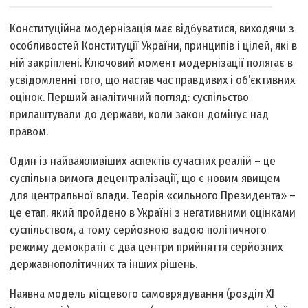
Конституційна модернізація має відбуватися, виходячи з
особливостей Конституції України, принципів і цілей, які в
ній закріплені. Ключовий момент модернізації полягає в
усвідомленні того, що настав час правдивих і об’єктивних
оцінок. Перший аналітичний погляд: суспільство
прилаштували до держави, коли закон домінує над
правом.
Один із найважливіших аспектів сучасних реалій – це
суспільна вимога децентралізації, що є новим явищем
для центральної влади. Теорія «сильного Президента» –
це етап, який пройдено в Україні з негативними оцінками
суспільством, а тому серйозною вадою політичного
режиму демократії є два центри прийняття серйозних
державно­політичних та інших рішень.
Наявна модель місцевого самоврядування (розділ ХІ