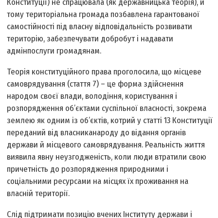
Конституції) не спрацювала (як державницька теорія), й
тому територіальна громада позбавлена гарантованої
самостійності під власну відповідальність розвивати
територію, забезпечувати добробут і надавати
адмінпослуги громадянам.
Теорія конституційного права проголосила, що місцеве
самоврядування (стаття 7) – це форма здійснення
народом своєї влади, володіння, користування і
розпорядження об’єктами суспільної власності, зокрема
землею як одним із об’єктів, котрий у статті 13 Конституції
переданий від власника­народу до відання органів
держави й місцевого самоврядування. Реальність життя
виявила явну неузгодженість, коли люди втратили свою
причетність до розпорядження природними і
соціальними ресурсами на місцях їх проживання на
власній території.
Слід підтримати позицію вчених Інституту держави і