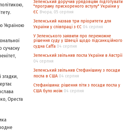
Зеленський доручив урядовцям підготувати
політикою,
"програму прискореного вступу" України у
ЄС
Вчора, 05 серпня
тету.
Зеленський назвав три пріоритети для
ою Україною
України у співпраці з ЄС
04 серпня
У Зеленського заявили про переможне
іональної
рішення суду у Швеції щодо підсанкційного
судна Caffa
04 серпня
о сучасну
Зеленський звільнив посла України в Австрії
енітет,
04 серпня
Зеленський звільнив Стефанішину з посади
посла в США
04 серпня
 згадки,
вертає
Стефанішина: рішення піти з посади посла у
США було моїм
04 серпня
ослава
ко, Ореста
ика
ародне