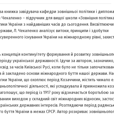
ва книжка завідувача кафедри зовнішньої політики і диплома
Чекаленко – підручник для вищої школи «Зовнішня політика
ики України з найдавніших часів до сьогодення. Висвітлюючи 
ржави, Л. Чекаленко аналізує витоки, принципи і здобутки
уверенного існування України на міжнародному рівні, захист
ь концепція континуїтету формування й розвитку зовнішньоп
ріоду української державності. Ідучи за автором, зазначимо
свід за часів Київської Русі, коли було не тільки започаткова
 а й закладено основи міжнародного буття нашої держави. На
гми України, що охоплює період Козаччини, містить чимало 
шньополітичної діяльності, які успадкувала й примножила ко
аголошує, що період із 1917 року відзначається боротьбою за
ованим виходом у складний світ міжнародних відносин, засто
раїнських державних інтересів. Розглядаючи період радянськ
о буття України в межах СРСР. Автор розкриває зовнішньопол