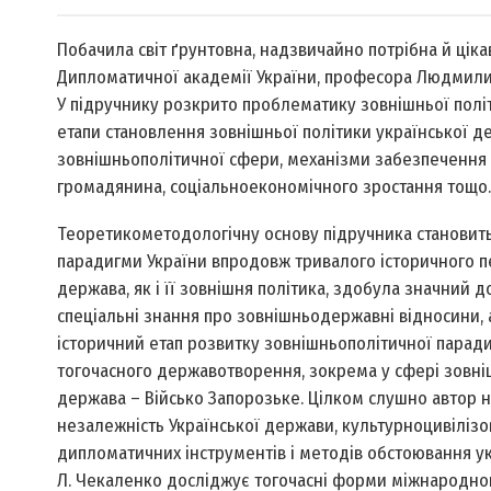
Побачила світ ґрунтовна, надзвичайно потрібна й ціка
Дипломатичної академії України, професора Людмили 
У підручнику розкрито проблематику зовнішньої політ
етапи становлення зовнішньої політики української де
зовнішньополітичної сфери, механізми забезпечення с
громадянина, соціально­економічного зростання тощо.
Теоретико­методологічну основу підручника становит
парадигми України впродовж тривалого історичного пе
держава, як і її зовнішня політика, здобула значний до
спеціальні знання про зовнішньодержавні відносини,
історичний етап розвитку зовнішньополітичної паради
тогочасного державотворення, зок­рема у сфері зовні
держава – Військо Запорозьке. Цілком слушно автор н
незалежність Української держави, культурно­цивіліз
дипломатичних інструментів і методів обстоювання ук
Л. Чекаленко досліджує тогочасні форми міжнародног