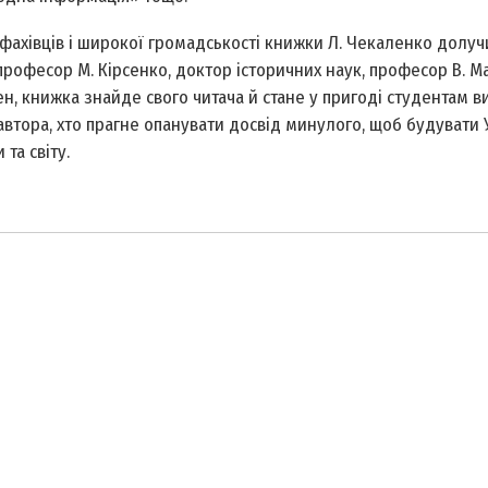
фахівців і широкої громадськості книжки Л. Чекаленко долуч
 професор М. Кірсенко, доктор історичних наук, професор В. Ма
н, книжка знайде свого читача й стане у пригоді студентам ви
автора, хто прагне опанувати досвід минулого, щоб будувати У
та світу.