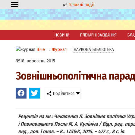
Головні події
НОВИНИ
ПЛЕНАРНІ ЗАСІДАННЯ
ВЛА
Віче
→
Журнал
→
НАУКОВА БІБЛІОТЕКА
№18, вересень 2015
Зовнішньополітична парадиг
Поділитися
Рецензія на кн.: Чекаленко Л. Зовнішня політика Укр
і Повноважного Посла М. А. Кулініча / Відп. ред. пер
вид., доп. і онов. – К.: LAT&K, 2015. – 477 с., 8 с. іл.