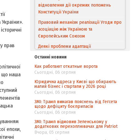
відновлення дії окремих положень
Конституції України
тії
 України».
Правовий механізм реалізації Угоди про
асоціацію між Україною та
історичні
Європейським Cоюзом
у прав
Деякі проблеми адаптації
законодавства України щодо зазначення
Останні новини
походження товарів відповідно до
Как работают откатные ворота
олітичної
Угоди про торговельні аспекти прав
Сьогодні, 06 серпня
інтелектуальної власності (TRIPS) у
, що наша
контексті євроінтеграції
Юридична адреса у Києві що обирають
но
малий бізнес і стартапи у 2026 році
ступний
Аналіз виборчого законодавства щодо
Сьогодні, 06 серпня
елементів
невизначеності механізму повторного
ЗМІ: Трамп вимагав пояснень від Гегсета
підрахунку голосів виборців
зацька
щодо дефіциту боєприпасів
Сьогодні, 06 серпня
Інформаційна безпека суспільства
суванням
ЗМІ: Трамп відмовив Зеленському у
додаткових перехоплювачах для Patriot
ої епохи,
Вчора, 05 серпня
ітичні