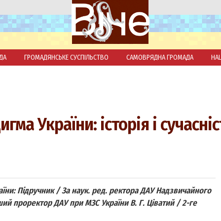
ДА
ГРОМАДЯНСЬКЕ СУСПІЛЬСТВО
САМОВРЯДНА ГРОМАДА
НА
ма України: історія і сучасніс
аїни: Підручник / За наук. ред. ректора ДАУ Надзвичайного
ший проректор ДАУ при МЗС України В. Г. Ціватий / 2-ге