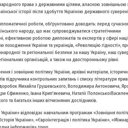
жнародного права з державними цілями, власною зовнішньою 
їнської історії після здобуття Україною державного суверені
ипломатичної роботи, обґрунтовано доводить: перед сучасн
аїнського народу, що має супроводжуватися стратегічними
, ефективною роботою дипломатів та експертів у сфері нац
ію походження України та українців, «Революцію гідності», пр
жнародної та регіональної безпеки за нашу Україну, наш сувер
гіональних організацій, а також на двосторонньому рівні.
я і зовнішню політику України, архівні матеріали, історичні
ів підручника контрольних запитань і списку літератури при
ий доробок Михайла Грушевського, Володимира Антоновича, Яр
и Єфименко, Івана Крип'якевича, Наталії Полонської­Василен
го та багатьох інших вітчизняних дослідників.
а України» відповідає навчальним програмам «Зовнішня політ
«Історія України», «Євроінтеграція і політика України», «Міжн
одна інформація» тощо.