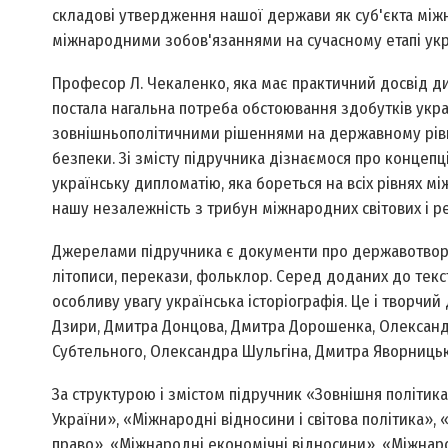
складові утвердження нашої держави як суб'єкта мі
міжнародними зобов'язаннями на сучасному етапі укра
Професор Л. Чекаленко, яка має практичний досвід д
постала нагальна потреба обстоювання здобутків укр
зовнішньополітичними рішеннями на державному рівні
безпеки. Зі змісту підручника дізнаємося про концепц
українську дипломатію, яка бореться на всіх рівнях мі
нашу незалежність з трибун міжнародних світових і ре
Джерелами підручника є документи про державотворенн
літописи, перекази, фольклор. Серед доданих до текст
особливу увагу українська історіографія. Це і творч
Дзири, Дмитра Донцова, Дмитра Дорошенка, Олександр
Субтельного, Олександра Шульгіна, Дмитра Яворницько
За структурою і змістом підручник «Зовнішня політик
України», «Міжнародні відносини і світова політика», 
право», «Міжнародні економічні відносини», «Міжнар