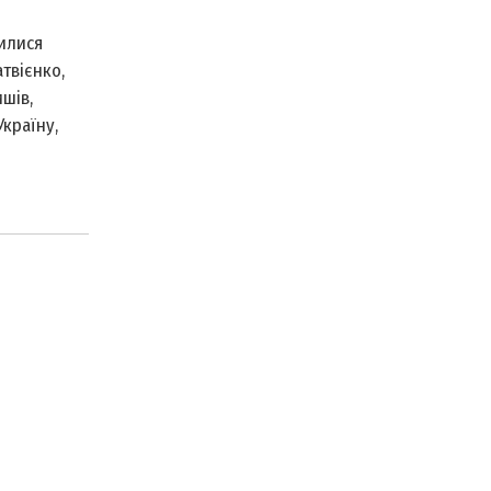
илися
твієнко,
шів,
країну,