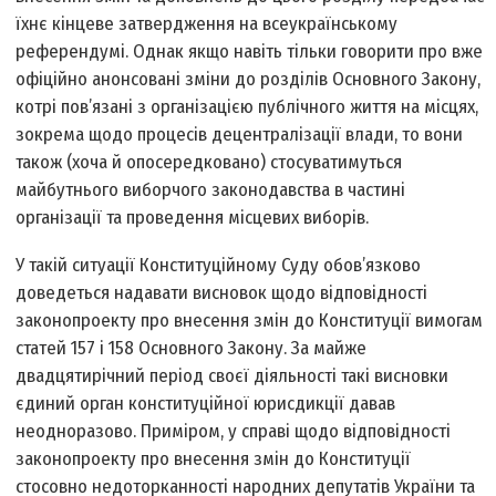
їхнє кінцеве затвердження на всеукраїнському
референдумі. Однак якщо навіть тільки говорити про вже
офіційно анонсовані зміни до розділів Основного Закону,
котрі пов’язані з організацією публічного життя на місцях,
зок­рема щодо процесів децентралізації влади, то вони
також (хоча й опосередковано) стосуватимуться
майбутнього виборчого законодавства в частині
організації та проведення місцевих виборів.
У такій ситуації Конституційному Суду обов’язково
доведеться надавати висновок щодо відповідності
законопроекту про внесення змін до Конституції вимогам
статей 157 і 158 Основного Закону. За майже
двадцятирічний період своєї діяльності такі висновки
єдиний орган конституційної юрисдикції давав
неодноразово. Приміром, у справі щодо відповідності
законопроекту про внесення змін до Конституції
стосовно недоторканності народних депутатів України та