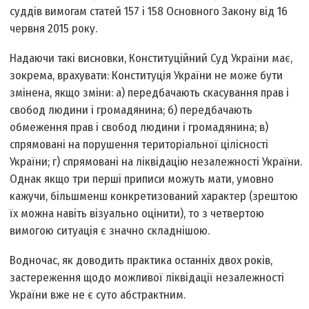
суддів вимогам статей 157 і 158 Основного Закону від 16
червня 2015 року.
Надаючи такі висновки, Конституційний Суд України має,
зокрема, врахувати: Конституція України не може бути
змінена, якщо зміни: а) передбачають скасування прав і
свобод людини і громадянина; б) передбачають
обмеження прав і свобод людини і громадянина; в)
спрямовані на порушення територіальної цілісності
України; г) спрямовані на ліквідацію незалежності України.
Однак якщо три перші приписи можуть мати, умовно
кажучи, більш­менш конкретизований характер (зрештою
їх можна навіть візуально оцінити), то з четвертою
вимогою ситуація є значно складнішою.
Водночас, як доводить практика останніх двох років,
застереження щодо можливої ліквідації незалежності
України вже не є суто абстрактним.