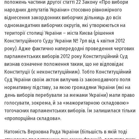
положень частини другої статті 22 Закону «Про вибори
народних депутатів України» стосовно рівномірного
віднесення закордонних виборчих дільниць до всіх
одномандатних виборчих округів, які утворюються на
території столиці України – міста Києва (рішення
Конституційного Суду України № 7­рп від 4 квітня 2012
року). Адже фактично напередодні проведення чергових
парламентських виборів 2012 року Конституційний Суд
визнав означене положення таким, що не відповідає
Конституції (є неконституційним). Тобто Конституційний
Суд України своїм актом вилучив із законодавчого поля
нормативну підставу, за якою громадяни України (які на
день виборів перебували за межами України) мали право
голосувати, зокрема, й за «мажоритарною складовою»
тогочасних парламентських виборів. Їм залишилася тільки
«пропорційна складова».
Натомість Верховна Рада України (більшість в якій тоді