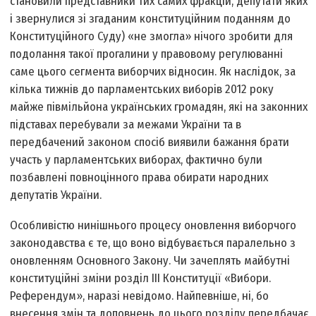
становили представники тих самих фракцій, депутати яких
і звернулися зі згаданим конституційним поданням до
Конституційного Суду) «не змогла» нічого зробити для
подолання такої прогалини у правовому регулюванні
саме цього сегмента виборчих відносин. Як наслідок, за
кілька тижнів до парламентських виборів 2012 року
майже півмільйона українських громадян, які на законних
підставах перебували за межами України та в
передбачений законом спосіб виявили бажання брати
участь у парламентських виборах, фактично були
позбавлені повноцінного права обирати народних
депутатів України.
Особливістю нинішнього процесу оновлення виборчого
законодавства є те, що воно відбувається паралельно з
оновленням Основного Закону. Чи зачеплять майбутні
конституційні зміни розділ ІІІ Конституції «Вибори.
Референдум», наразі невідомо. Найпевніше, ні, бо
внесення змін та доповнень до цього розділу передбачає