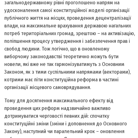
загальнодержавному рівні проголошено напрям на
удосконалення самої конституційної моделі організації
публічного життя на місцях, проведення децентралізації
влади, на максимальне врахування державою нагальних
потреб територіальних громад, зрештою – на активізацію,
поліпшення процесу утвердження і забезпечення прав і
свобод людини. Тож логічно, що в оновленому
виборчому законодавстві теоретично можуть бути
новели, які вже не так гармонізуватимуть з Основним
Законом, як з тими суспільними напрямами (векторами),
котрими має піти конституційна реформа в частині
організації місцевого самоврядування.
Тому для досягнення максимального ефекту від
проведення цих реформ надзвичайно важливо
дотримуватися черговості певних дій: спочатку
конституційні зміни (зміни і доповнення до Основного
Закону), наступний чи паралельний крок – оновлення