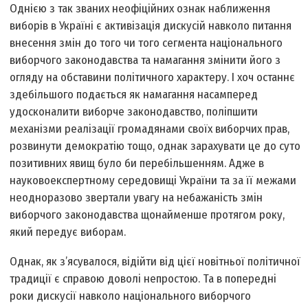
Однією з так званих неофіційних ознак наближення
виборів в Україні є активізація дискусій навколо питання
внесення змін до того чи того сегмента національного
виборчого законодавства та намагання змінити його з
огляду на обставини політичного характеру. І хоч останнє
здебільшого подається як намагання насамперед
удосконалити виборче законодавство, поліпшити
механізми реалізації громадянами своїх виборчих прав,
розвинути демократію тощо, однак зарахувати це до суто
позитивних явищ було би перебільшенням. Адже в
науково­експертному середовищі України та за її межами
неодноразово звертали увагу на небажаність змін
виборчого законодавства щонайменше протягом року,
який передує виборам.
Однак, як з’ясувалося, відійти від цієї новітньої політичної
традиції є справою доволі непростою. Та в попередні
роки дискусії навколо національного виборчого