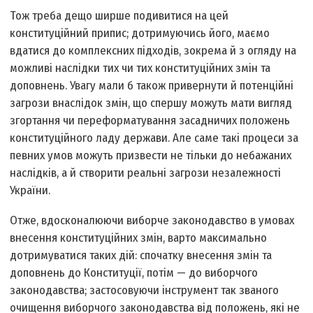
Тож треба дещо ширше подивитися на цей
конституційний припис; дотримуючись його, маємо
вдатися до комплексних підходів, зокрема й з огляду на
можливі наслідки тих чи тих конституційних змін та
допов­нень. Увагу мали б також привернути й потенційні
загрози внаслідок змін, що спершу можуть мати вигляд
згортання чи переформатування засадничих положень
конституційного ладу держави. Але саме такі процеси за
певних умов можуть призвести не тільки до небажаних
наслідків, а й створити реальні загрози незалежності
України.
Отже, вдосконалюючи виборче законодавство в умовах
внесення конституційних змін, варто максимально
дотримуватися таких дій: спочатку внесення змін та
доповнень до Конституції, потім — до виборчого
законодавства; застосовуючи інструмент так званого
очищення виборчого законодавства від положень, які не