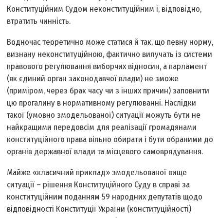
Конституційним Судом неконституційним і, відповідно,
втратить чинність.
Водночас теоретично може статися й так, що певну норму,
визнану неконституційною, фактично вилучать із системи
правового регулювання виборчих відносин, а парламент
(як єдиний орган законодавчої влади) не зможе
(приміром, через брак часу чи з інших причин) заповнити
цю прогалину в нормативному регулюванні. Наслідки
такої (умовно змодельованої) ситуації можуть бути не
найкращими передовсім для реалізації громадянами
конституційного права вільно обирати і бути обраними до
органів державної влади та місцевого самоврядування.
Майже «класичний приклад» змодельованої вище
ситуації – рішення Конституційного Суду в справі за
конституційним поданням 59 народних депутатів щодо
відповідності Конституції України (конституційності)