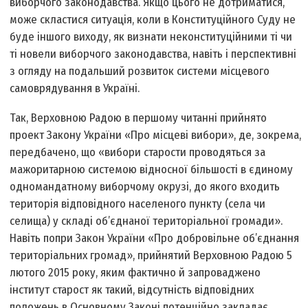
виборчого законодавства. Якщо цього не дотриматися,
може скластися ситуація, коли в Конституційного Суду не
буде іншого виходу, як визнати неконституційними ті чи
ті новели виборчого законодавства, навіть і перспективні
з огляду на подальший розвиток системи місцевого
самоврядування в Україні.
Так, Верховною Радою в першому читанні прийнято
проект Закону України «Про місцеві вибори», де, зок­рема,
передбачено, що «вибори старости проводяться за
мажоритарною системою відносної більшості в єдиному
одномандатному виборчому окрузі, до якого входить
територія відповідного населеного пункту (села чи
селища) у складі об’єднаної територіальної громади».
Навіть попри Закон України «Про добровільне об’єднання
територіальних громад», прийнятий Верхов­ною Радою 5
лютого 2015 року, яким фактично й запроваджено
інститут старост як такий, відсутність відповідних
положень в Основному Законі потенційно закладає