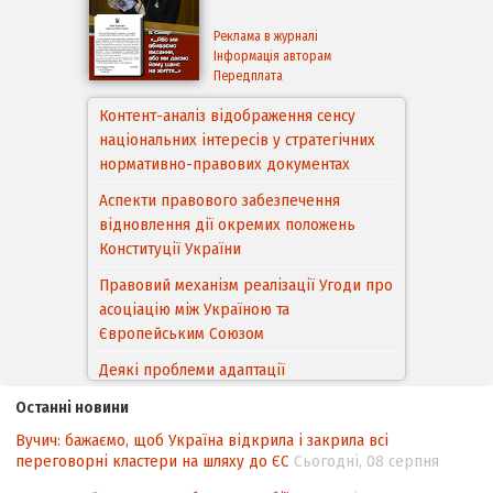
Реклама в журналі
Інформація авторам
Передплата
Контент-аналіз відображення сенсу
національних інтересів у стратегічних
нормативно-правових документах
Аспекти правового забезпечення
відновлення дії окремих положень
Конституції України
Правовий механізм реалізації Угоди про
асоціацію між Україною та
Європейським Cоюзом
Деякі проблеми адаптації
законодавства України щодо зазначення
Останні новини
походження товарів відповідно до
Вучич: бажаємо, щоб Україна відкрила і закрила всі
Угоди про торговельні аспекти прав
переговорні кластери на шляху до ЄС
Сьогодні, 08 серпня
інтелектуальної власності (TRIPS) у
контексті євроінтеграції