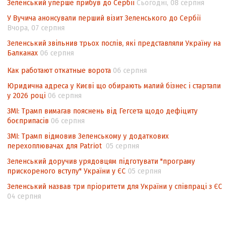
Зеленський уперше прибув до Сербії
Сьогодні, 08 серпня
Аналіз виборчого законодавства щодо
У Вучича анонсували перший візит Зеленського до Сербії
невизначеності механізму повторного
Вчора, 07 серпня
підрахунку голосів виборців
Зеленський звільнив трьох послів, які представляли Україну на
Балканах
06 серпня
Інформаційна безпека суспільства
Как работают откатные ворота
06 серпня
Юридична адреса у Києві що обирають малий бізнес і стартапи
у 2026 році
06 серпня
ЗМІ: Трамп вимагав пояснень від Гегсета щодо дефіциту
боєприпасів
06 серпня
ЗМІ: Трамп відмовив Зеленському у додаткових
перехоплювачах для Patriot
05 серпня
Зеленський доручив урядовцям підготувати "програму
прискореного вступу" України у ЄС
05 серпня
Зеленський назвав три пріоритети для України у співпраці з ЄС
04 серпня