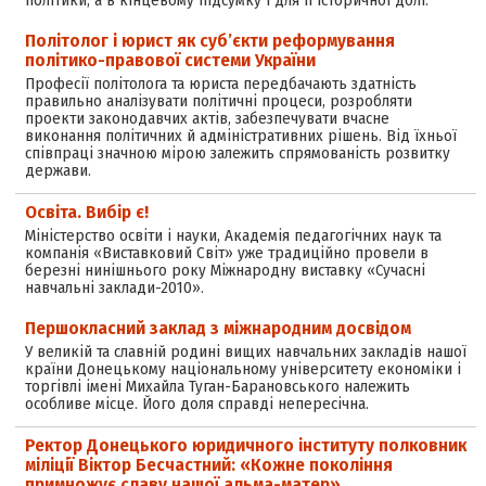
політики, а в кінцевому підсумку і для її історичної долі.
Політолог і юрист як суб’єкти реформування
політико-правової системи України
Професії політолога та юриста передбачають здатність
правильно аналізувати політичні процеси, розробляти
проекти законодавчих актів, забезпечувати вчасне
виконання політичних й адміністративних рішень. Від їхньої
співпраці значною мірою залежить спрямованість розвитку
держави.
Освіта. Вибір є!
Міністерство освіти і науки, Академія педагогічних наук та
компанія «Виставковий Світ» уже традиційно провели в
березні нинішнього року Міжнародну виставку «Сучасні
навчальні заклади-2010».
Першокласний заклад з міжнародним досвідом
У великій та славній родині вищих навчальних закладів нашої
країни Донецькому національному університету економіки і
торгівлі імені Михайла Туган-Барановського належить
особливе місце. Його доля справді непересічна.
Ректор Донецького юридичного інституту полковник
міліції Віктор Бесчастний: «Кожне покоління
примножує славу нашої альма-матер»