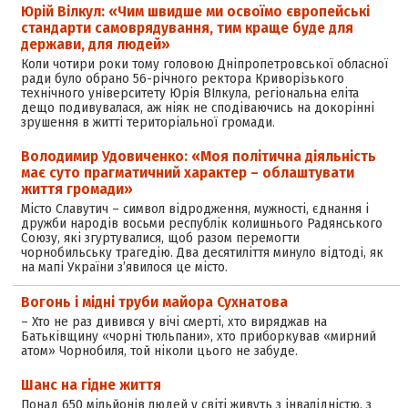
Юрій Вілкул: «Чим швидше ми освоїмо європейські
стандарти самоврядування, тим краще буде для
держави, для людей»
Коли чотири роки тому головою Дніпропетровської обласної
ради було обрано 56-річного ректора Криворізького
технічного університету Юрія ВІлкула, регіональна еліта
дещо подивувалася, аж ніяк не сподіваючись на докорінні
зрушення в житті територіальної громади.
Володимир Удовиченко: «Моя політична діяльність
має суто прагматичний характер – облаштувати
життя громади»
Місто Славутич – символ відродження, мужності, єднання і
дружби народів восьми республік колишнього Радянського
Союзу, які згуртувалися, щоб разом перемогти
чорнобильську трагедію. Два десятиліття минуло відтоді, як
на мапі України з’явилося це місто.
Вогонь і мідні труби майора Сухнатова
– Хто не раз дивився у вічі смерті, хто виряджав на
Батьківщину «чорні тюльпани», хто приборкував «мирний
атом» Чорнобиля, той ніколи цього не забуде.
Шанс на гідне життя
Понад 650 мільйонів людей у світі живуть з інвалідністю, з