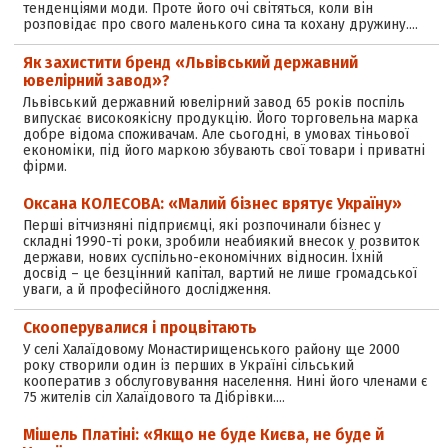
тенденціями моди. Проте його очі світяться, коли він
розповідає про свого маленького сина та кохану дружину.…
Як захистити бренд «Львівський державний
ювелірний завод»?
Львівський державний ювелірний завод 65 років поспіль
випускає високоякісну продукцію. Його торговельна марка
добре відома споживачам. Але сьогодні, в умовах тіньової
економіки, під його маркою збувають свої товари і приватні
фірми.
Оксана КОЛЕСОВА: «Малий бізнес врятує Україну»
Перші вітчизняні підприємці, які розпочинали бізнес у
складні 1990-ті роки, зробили неабиякий внесок у розвиток
держави, нових суспільно-економічних відносин. Їхній
досвід – це безцінний капітал, вартий не лише громадської
уваги, а й професійного дослідження.
Скооперувалися і процвітають
У селі Халаїдовому Монастирищенського району ще 2000
року створили один із перших в Україні сільський
кооператив з обслуговування населення. Нині його членами є
75 жителів сіл Халаїдового та Дібрівки.…
Мішель Платіні: «Якщо не буде Києва, не буде й