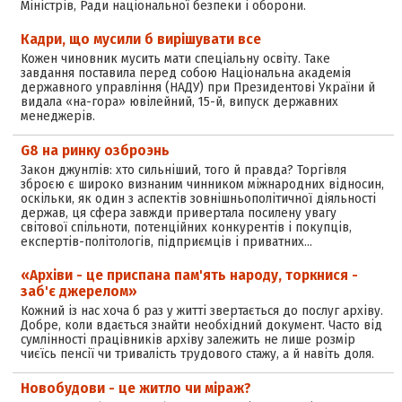
Міністрів, Ради національної безпеки і оборони.
Кадри, що мусили б вирішувати все
Кожен чиновник мусить мати спеціальну освіту. Таке
завдання поставила перед собою Національна академія
державного управління (НАДУ) при Президентові України й
видала «на-гора» ювілейний, 15-й, випуск державних
менеджерів.
G8 на ринку озброэнь
Закон джунглів: хто сильніший, того й правда? Торгівля
зброєю є широко визнаним чинником міжнародних відносин,
оскільки, як один з аспектів зовнішньополітичної діяльності
держав, ця сфера завжди привертала посилену увагу
світової спільноти, потенційних конкурентів і покупців,
експертів-політологів, підприємців і приватних…
«Архіви - це приспана пам'ять народу, торкнися -
заб'є джерелом»
Кожний із нас хоча б раз у житті звертається до послуг архіву.
Добре, коли вдається знайти необхідний документ. Часто від
сумлінності працівників архіву залежить не лише розмір
чиєїсь пенсії чи тривалість трудового стажу, а й навіть доля.
Новобудови - це житло чи міраж?