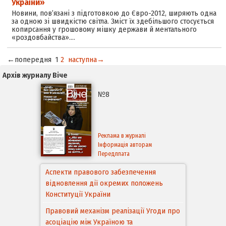
України»
Новини, пов’язані з підготовкою до Євро-2012, ширяють одна
за одною зі швидкістю світла. Зміст їх здебільшого стосується
копирсання у грошовому мішку держави й ментального
«роздовбайства».…
←попередня
1
2
наступна→
Архів журналу Віче
№8
Реклама в журналі
Інформація авторам
Передплата
Аспекти правового забезпечення
відновлення дії окремих положень
Конституції України
Правовий механізм реалізації Угоди про
асоціацію між Україною та