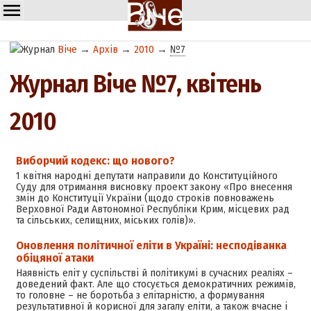
Віче
→
Архів
→
2010
→
№7
Журнал Віче №7, квітень
2010
Виборчий кодекс: що нового?
1 квітня народні депутати направили до Конституційного
Суду для отримання висновку проект закону «Про внесення
змін до Конституції України (щодо строків повноважень
Верховної Ради Автономної Республіки Крим, місцевих рад
та сільських, селищних, міських голів)».
Оновлення політичної еліти в Україні: несподіванка
обіцяної атаки
Наявність еліт у суспільстві й політикумі в сучасних реаліях –
доведений факт. Але що стосується демократичних режимів,
то головне – не боротьба з елітарністю, а формування
результативної й корисної для загалу еліти, а також вчасне і