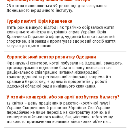
28 квітня виповнюється 49 років від дня заснування
Донецького юридичного інституту.
Турнір пам'яті Юрія Кравченка
П’ять років минуло відтоді, як трагічно обірвалося життя
колишнього міністра внутрішніх справ України Юрія
Кравченка Справжній офіцер, чудовий батько і завзятий
спортсмен, він завжди пропагував здоровий спосіб життя,
залучав до цього інших.
Європейський вектор розвитку Одещини
Французькі сенатори, котрі побували на Одещині, вважають,
що міждержавні відносини багато в чому визначаються
раціональною співпрацею Питання міжнародної,
транскордонної та регіональної співпраці, зокрема й з
країнами Євросоюзу, є одним із пріоритетів у роботі
Одеської обласної ради нинішнього скликання.
У «зоні» конверсії, або як армії позбутися баласту?
12 квітня – День працівників ракетно-космічної галузі
України Скорочення й розвиток Збройних Сил України
передбачає не лише перехід на контрактну армію, а й
конверсію військового майна, баз, містечок, тобто зміну
цільового призначення колишніх військових об’єктів.…