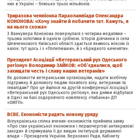
них в Україні – близько трьох мільйонів.
Триразова чемпіонка Параолампіади Олександра
КОНОНОВА: «Хочу знайти й побачити тат. Кажуть, я
на нього схожа»
З Ванкувера Кононова повернулася з чотирма медалями –
трьома золотими й однією срібною. Історія дівчинки із села
Шевченкового Київської області здається якимось міксом із
казок: тут щось і з «Попелюшки», й з «Бридкого каченяти».
Президент Асоціації «Ветеранський рух Одеського
регіону» Володимир ЗАЙКОВ: «Об’єдналися, щоб
захищати честь і славу наших ветеранів»
Як допомогти ветеранським організаціям, надати всебічну
підтримку й допомогу людям похилого віку, ветеранам та
інвалідам? Про це йшлося на другій конференції Асоціації
«Ветеранський рух Одеського регіону», яка днями відбулася
в Одесі на базі оздоровчого комплексу «Чабанка» ДП
«ОМТП».
ВСВЕ. Економісти радять новому уряду
Всеукраїнська спілка вчених-економістів прийняла заяву
«Про стан української економіки і першочергові антикризові
заходи» й спрямувала її до вищих інституцій державної
влади – Президента України, Верховної Ради, Кабінету