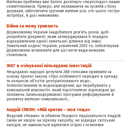
Житлова проблема вже багато десятиріч «переслідує» наших
співвітчизників. Прикро, але незважаючи на зусилля з боку
держави, забезпечити зручним житлом усіх, хто цього гостро
потребує, й досі неможливо.
Війни за межу тривають
Держкомзему України знадобилося дев’ять років, щоб
розробити документ, яким затверджувався б порядок
відокремлення однієї земельної ділянки від іншої.
Земельний кодекс України, ухвалений 2001-го, зобов’язував
Держкомзем встановити для цієї мети види межових
стовпчиків.
ЖКГ в очікуванні мільярдних інвестицій
Нещодавно народні депутати 288 голосами прийняли за
основу проект закону «Про особливості передачі в оренду
та концесію об’єктів централізованого водо-,
теплопостачання та водовідведення, що перебувають у
комунальній власності», який підготовлено відповідно до
положень Загальнодержавної програми реформування й
розвитку житлово-комунального…
Андрій СМІЯН: «Мій критик – моя теща»
Ведучий «Новин» та обличчя Першого Національного Андрій
Сміян не хворіє на зіркову хворобу, не відвідує світських
заходів, не намагається вдягатися згідно з останніми