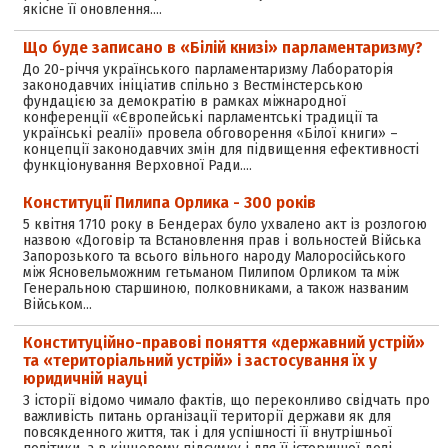
якісне її оновлення.…
Що буде записано в «Білій книзі» парламентаризму?
До 20-річчя українського парламентаризму Лабораторія
законодавчих ініціатив спільно з Вестмінстерською
фундацією за демократію в рамках міжнародної
конференції «Європейські парламентські традиції та
українські реалії» провела обговорення «Білої книги» –
концепції законодавчих змін для підвищення ефективності
функціонування Верховної Ради.…
Конституції Пилипа Орлика - 300 років
5 квітня 1710 року в Бендерах було ухвалено акт із розлогою
назвою «Договір та Встановлення прав і вольностей Війська
Запорозького та всього вільного народу Малоросійського
між Ясновельможним гетьманом Пилипом Орликом та між
Генеральною старшиною, полковниками, а також названим
Військом…
Конституційно-правові поняття «державний устрій»
та «територіальний устрій» і застосування їх у
юридичній науці
З історії відомо чимало фактів, що переконливо свідчать про
важливість питань організації території держави як для
повсякденного життя, так і для успішності її внутрішньої