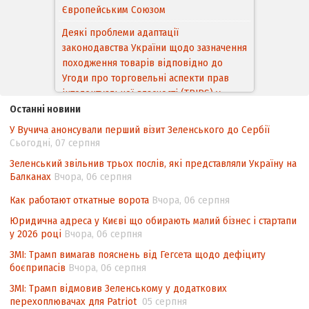
Європейським Cоюзом
Деякі проблеми адаптації
законодавства України щодо зазначення
походження товарів відповідно до
Угоди про торговельні аспекти прав
інтелектуальної власності (TRIPS) у
контексті євроінтеграції
Останні новини
У Вучича анонсували перший візит Зеленського до Сербії
Аналіз виборчого законодавства щодо
Сьогодні, 07 серпня
невизначеності механізму повторного
підрахунку голосів виборців
Зеленський звільнив трьох послів, які представляли Україну на
Балканах
Вчора, 06 серпня
Інформаційна безпека суспільства
Как работают откатные ворота
Вчора, 06 серпня
Контент-аналіз відображення сенсу
Юридична адреса у Києві що обирають малий бізнес і стартапи
національних інтересів у стратегічних
у 2026 році
Вчора, 06 серпня
нормативно-правових документах
ЗМІ: Трамп вимагав пояснень від Гегсета щодо дефіциту
боєприпасів
Вчора, 06 серпня
ЗМІ: Трамп відмовив Зеленському у додаткових
перехоплювачах для Patriot
05 серпня