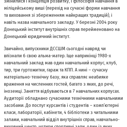
змінилися і концепція розвитку, і філософія навчання в
міліцейському виші (перехід на сучасні форми навчання
та виховання зі збереженням найкращих традицій), і
навіть назва навчального закладу. У березні 2004 року
Донецький інститут внутрішніх справ перейменовано на
Донецький юридичний інститут.
Звичайно, випускники ДССШМ сьогодні навряд чи
впізнали б свою альма-матер. Іще наприкінці 1980-х
навчальний заклад мав один навчальний корпус, клуб,
тир, три гуртожитки, гараж та КПП. А нині – сучасну
матеріально-технічну базу, яка справляє неабияке
враження на численних гостей, багато з яких, до речі,
іноземці. Заняття відбуваються в 7 навчальних корпусах.
Аудиторії обладнано сучасними технічними навчальними
засобами. До послуг курсантів і студентів – комп’ютерні
класи, лабораторії, кабінети, 4 бібліотеки з читальними
залами, навчальний відділ внутрішніх справ, навчально-
виховний центр, чотири спортивні зали, один із яких