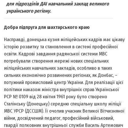
для підрозділів ДАІ навчальний заклад великого
українського регіону.
Добра підпруга для шахтарського краю
Насправді, донецька кузня міліцейських кадрів має цікаву
історію розвитку та становлення в системі професійної
освіти. Кадрові завдання радянської системи МВС
потребували створення мережі нових спеціальних
міліцейських навчальних закладів, особливо в таких
сильних економічно розвинених регіонах, як Донбас, –
потужний промисловий центр України. Для реалізації цієї
політики наказом міністра внутрішніх справ Української
РСР № 0109 від 28 квітня 1961 року було створено
Сталінську (Донецьку) середню спеціальну школу міліції
МВС УРСР (ДССШМ). Її очолив учасник Великої Вітчизняної
війни, досвідчений педагог, професійний військовий,
гвардії полковник внутрішньої служби Василь Артемович