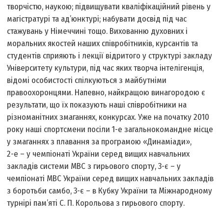
творчістю, наукою; підвищувати кваліфікаційний рівень у
магістратурі та ад’юнктурі; набувати досвід під час
стажувань у Німеччині тощо. Вихованню духовних і
моральних якостей наших співробітників, курсантів та
студентів сприяють і лекції відритого у структурі закладу
Університету культури, під час яких творча інтелігенція,
відомі особистості спілкуються з майбутніми
правоохоронцями. Напевно, найкращою винагородою є
результати, що їх показують наші співробітники на
різноманітних змаганнях, конкурсах. Уже на початку 2010
року наші спортсмени посіли 1-е загальнокомандне місце
у змаганнях з плавання за програмою «Динаміади»,
2-е – у чемпіонаті України серед вищих навчальних
закладів системи МВС з гирьового спорту, 3-є – у
чемпіонаті МВС України серед вищих навчальних закладів
з боротьби самбо, 3-є – в Кубку України та Міжнародному
турнірі пам’яті С. П. Корольова з гирьового спорту.