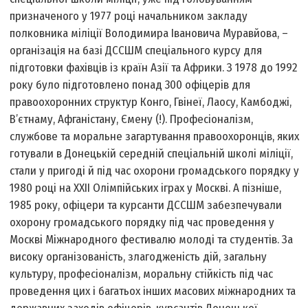
призначеного у 1977 році начальником закладу
полковника міліції Володимира Івановича Муравйова, –
організація на базі ДССШМ спеціального курсу для
підготовки фахівців із країн Азії та Африки. З 1978 до 1992
року було підготовлено понад 300 офіцерів для
правоохоронних структур Конго, Гвінеї, Лаосу, Камбоджі,
В’єтнаму, Афганістану, Ємену (!). Професіоналізм,
службове та моральне загартування правоохоронців, яких
готували в Донецькій середній спеціальній школі міліції,
стали у пригоді й під час охорони громадського порядку у
1980 році на ХХІІ Олімпійських іграх у Москві. А пізніше,
1985 року, офіцери та курсанти ДССШМ забезпечували
охорону громадського порядку під час проведення у
Москві Міжнародного фестивалю молоді та студентів. За
високу організованість, злагодженість дій, загальну
культуру, професіоналізм, моральну стійкість під час
проведення цих і багатьох інших масових міжнародних та