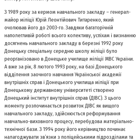
З 1989 року за кермом навчального закладу – генерал-
майор міліції Юрій Леонтійович Титаренко, який
очолював його до 2003-го. Завдяки багаторічній
наполегливій роботі всього колективу, успіхам і визнанню
досягнень навчального закладу в березні 1992 року
Донецьку спеціальну середню школу міліції було
реорганізовано в Донецьке училище міліції МВС України.
А вже за рік, 8 лютого 1993 року, на базі Донецького
відділення заочного навчання Української академії
внутрішніх справ і Донецького училища міліції при
Донецькому державному університеті створено
Донецький інститут внутрішніх справ (ДІВС). З цього
моменту розпочинається розвиток ДІВС як вищого
навчального закладу, здійснюється реформування
навчально-виховного процесу, перебудова матеріально-
технічної бази. З 1994 року його керівництво починає
налагоджувати зв’язки з поліцейськими підрозділами та