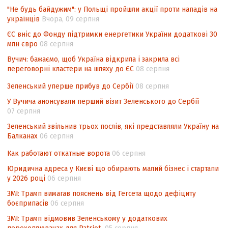
"Не будь байдужим": у Польщі пройшли акції проти нападів на
Аналіз виборчого законодавства щодо
українців
Вчора, 09 серпня
невизначеності механізму повторного
підрахунку голосів виборців
ЄС вніс до Фонду підтримки енергетики України додаткові 30
млн євро
08 серпня
Інформаційна безпека суспільства
Вучич: бажаємо, щоб Україна відкрила і закрила всі
Контент-аналіз відображення сенсу
переговорні кластери на шляху до ЄС
08 серпня
національних інтересів у стратегічних
Зеленський уперше прибув до Сербії
08 серпня
нормативно-правових документах
У Вучича анонсували перший візит Зеленського до Сербії
07 серпня
Зеленський звільнив трьох послів, які представляли Україну на
Балканах
06 серпня
Как работают откатные ворота
06 серпня
Юридична адреса у Києві що обирають малий бізнес і стартапи
у 2026 році
06 серпня
ЗМІ: Трамп вимагав пояснень від Гегсета щодо дефіциту
боєприпасів
06 серпня
ЗМІ: Трамп відмовив Зеленському у додаткових