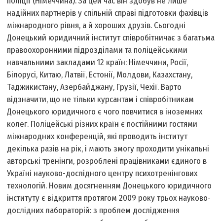
поліції (Німеччина). За цей час він здобув не лише
надійних партнерів у спільній справі підготовки фахівців
міжнародного рівня, а й хороших друзів. Сьогодні
Донецький юридичний інститут співробітничає з багатьма
правоохоронними підрозділами та поліцейськими
навчальними закладами 12 країн: Німеччини, Росії,
Білорусі, Китаю, Латвії, Естонії, Молдови, Казахстану,
Таджикистану, Азербайджану, Грузії, Чехії. Варто
відзначити, що не тільки курсантам і співробітникам
Донецького юридичного є чого повчитися в іноземних
колег. Поліцейські різних країн є постійними гостями
міжнародних конференцій, які проводить інститут
декілька разів на рік, і мають змогу проходити унікальні
авторські тренінги, розроблені працівниками єдиного в
Україні науково-дослідного центру психотренінгових
технологій. Новим досягненням Донецького юридичного
інституту є відкриття протягом 2009 року трьох науково-
дослідних лабораторій: з проблем дослідження