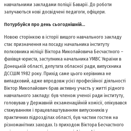
навчальними закладами поліції Баварії. До роботи
залучаються нові досвідчені педагоги, офіцери.
Потурбуйся про день сьогоднішній...
Новою сторінкою в історії вищого навчального закладу
стає призначення на посаду начальника інституту
полковника міліції Віктора Миколайовича Бесчастного –
фахівця-юриста, заступника начальника УМВС України в
Донецькій області, депутата обласної ради, випускника
ДССШМ 1982 року. Прихід саме цього керівника не
випадковий, адже впродовж усієї професійної діяльності
Віктор Миколайович брав активну участь у житті рідного
навчального закладу: був членом ученої ради інституту,
головував у Державній екзаменаційній комісії, опікувався
стажуванням і працевлаштуванням випускників у
практичних підрозділах області, був частим гостем на
різноманітних заходах. Із приходом Віктора Бесчастного