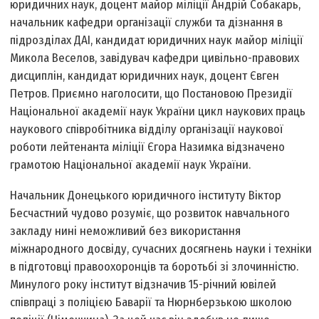
юридичних наук, доцент майор міліції Андрій Собакарь,
начальник кафедри організації служби та дізнання в
підрозділах ДАІ, кандидат юридичних наук майор міліції
Микола Веселов, завідувач кафедри цивільно-правових
дисциплін, кандидат юридичних наук, доцент Євген
Петров. Приємно наголосити, що Постановою Президії
Національної академії наук України цикл наукових праць
наукового співробітника відділу організації наукової
роботи лейтенанта міліції Єгора Назимка відзначено
грамотою Національної академії наук України.
Начальник Донецького юридичного інституту Віктор
Бесчастний чудово розуміє, що розвиток навчального
закладу нині неможливий без використання
міжнародного досвіду, сучасних досягнень науки і техніки
в підготовці правоохоронців та боротьбі зі злочинністю.
Минулого року інститут відзначив 15-річний ювілей
співпраці з поліцією Баварії та Нюрнберзькою школою