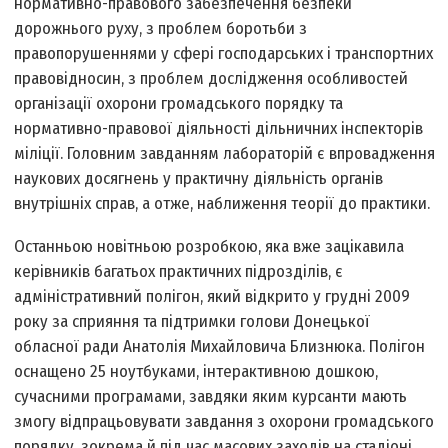
нормативно-правового забезпечення безпеки
дорожнього руху, з проблем боротьби з
правопорушеннями у сфері господарських і транспортних
правовідносин, з проблем дослідження особливостей
організації охорони громадського порядку та
нормативно-правової діяльності дільничних інспекторів
міліції. Головним завданням лабораторій є впровадження
наукових досягнень у практичну діяльність органів
внутрішніх справ, а отже, наближення теорії до практики.
Останньою новітньою розробкою, яка вже зацікавила
керівників багатьох практичних підрозділів, є
адміністративний полігон, який відкрито у грудні 2009
року за сприяння та підтримки голови Донецької
обласної ради Анатолія Михайловича Близнюка. Полігон
оснащено 25 ноутбуками, інтерактивною дошкою,
сучасними програмами, завдяки яким курсанти мають
змогу відпрацьовувати завдання з охорони громадського
порядку, зокрема й під час масових заходів на стадіоні