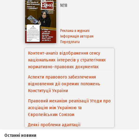
№8
Реклама в журналі
Інформація авторам
Передплата
Аспекти правового забезпечення
відновлення дії окремих положень
Конституції України
Правовий механізм реалізації Угоди про
асоціацію між Україною та
Європейським Cоюзом
Деякі проблеми адаптації
законодавства України щодо зазначення
походження товарів відповідно до
Угоди про торговельні аспекти прав
інтелектуальної власності (TRIPS) у
контексті євроінтеграції
Останні новини