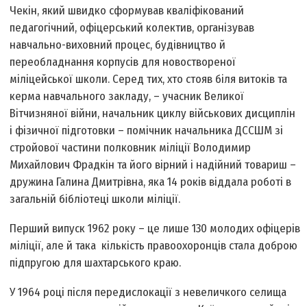
Чекін, який швидко сформував кваліфікований
педагогічний, офіцерський колектив, організував
навчально-виховний процес, будівництво й
переобладнання корпусів для новоствореної
міліцейської школи. Серед тих, хто стояв біля витоків та
керма навчального закладу, – учасник Великої
Вітчизняної війни, начальник циклу військових дисциплін
і фізичної підготовки – помічник начальника ДССШМ зі
стройової частини полковник міліції Володимир
Михайлович Фрадкін та його вірний і надійний товариш –
дружина Галина Дмитрівна, яка 14 років віддала роботі в
загальній бібліотеці школи міліції.
Перший випуск 1962 року – це лише 130 молодих офіцерів
міліції, але й така кількість правоохоронців стала доброю
підпругою для шахтарського краю.
У 1964 році після передислокації з невеличкого селища