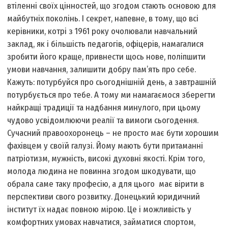
втіленні своїх цінностей, що згодом стають основою для
майбутніх поколінь. І секрет, напевне, в тому, що всі
керівники, котрі з 1961 року очолювали навчальний
заклад, як і більшість педагогів, офіцерів, намагалися
зробити його краще, привнести щось нове, поліпшити
умови навчання, залишити добру пам’ять про себе.
Кажуть: потурбуйся про сьогоднішній день, а завтрашній
потурбується про тебе. А тому ми намагаємося зберегти
найкращі традиції та надбання минулого, при цьому
чудово усвідомлюючи реалії та вимоги сьогодення.
Сучасний правоохоронець – не просто має бути хорошим
фахівцем у своїй галузі. Йому мають бути притаманні
патріотизм, мужність, високі духовні якості. Крім того,
молода людина не повинна згодом шкодувати, що
обрала саме таку професію, а для цього має вірити в
перспективи свого розвитку. Донецький юридичний
інститут їх надає повною мірою. Це і можливість у
комфортних умовах навчатися, займатися спортом,