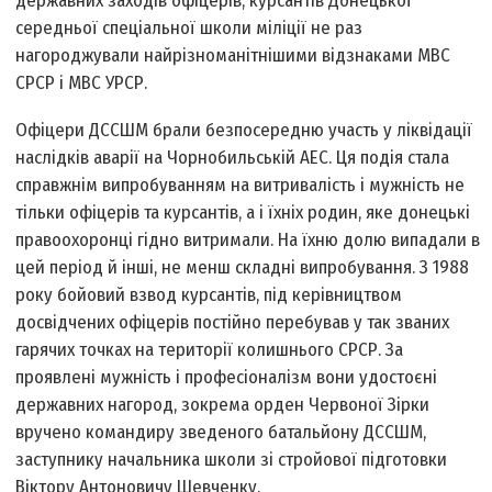
державних заходів офіцерів, курсантів Донецької
середньої спеціальної школи міліції не раз
нагороджували найрізноманітнішими відзнаками МВС
СРСР і МВС УРСР.
Офіцери ДССШМ брали безпосередню участь у ліквідації
наслідків аварії на Чорнобильській АЕС. Ця подія стала
справжнім випробуванням на витривалість і мужність не
тільки офіцерів та курсантів, а і їхніх родин, яке донецькі
правоохоронці гідно витримали. На їхню долю випадали в
цей період й інші, не менш складні випробування. З 1988
року бойовий взвод курсантів, під керівництвом
досвідчених офіцерів постійно перебував у так званих
гарячих точках на території колишнього СРСР. За
проявлені мужність і професіоналізм вони удостоєні
державних нагород, зокрема орден Червоної Зірки
вручено командиру зведеного батальйону ДССШМ,
заступнику начальника школи зі стройової підготовки
Віктору Антоновичу Шевченку.