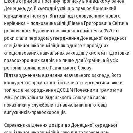
школа отримала постійну прописку в Київському районі
Донецька, де й сьогодні успішно працює Донецький
юридичний інститут. Відтоді під головуванням нового
керівника – полковника міліції Івана Григоровича Світича
розпочалося будівництво шкільного містечка. 1970-ті
роки стали періодом утвердження Донецької середньої
спеціальної школи міліції як одного з провідних
спеціалізованих навчальних закладів у системі підготовки
правоохоронних кадрів не лише для України, а й усіх
регіонів колишнього Радянського Союзу.
Підтвердженням визнання навчального закладу, його
конкурентоспроможності й великої перспективи вже в
той час є нагородження ДССШМ Почесними грамотами
МВС республіки та Радянського Союзу за високі
показники у службовій та навчальній підготовці
випускників-правоохоронців.
Справжнє свідчення довіри до Донецької середньої
спеціальної школи міліції, уже під головуванням