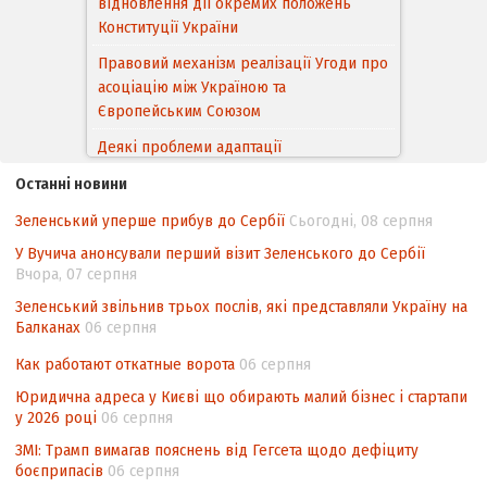
відновлення дії окремих положень
Конституції України
Правовий механізм реалізації Угоди про
асоціацію між Україною та
Європейським Cоюзом
Деякі проблеми адаптації
законодавства України щодо зазначення
Останні новини
походження товарів відповідно до
Угоди про торговельні аспекти прав
Зеленський уперше прибув до Сербії
Сьогодні, 08 серпня
інтелектуальної власності (TRIPS) у
У Вучича анонсували перший візит Зеленського до Сербії
контексті євроінтеграції
Вчора, 07 серпня
Аналіз виборчого законодавства щодо
Зеленський звільнив трьох послів, які представляли Україну на
невизначеності механізму повторного
Балканах
06 серпня
підрахунку голосів виборців
Как работают откатные ворота
06 серпня
Інформаційна безпека суспільства
Юридична адреса у Києві що обирають малий бізнес і стартапи
у 2026 році
06 серпня
ЗМІ: Трамп вимагав пояснень від Гегсета щодо дефіциту
боєприпасів
06 серпня