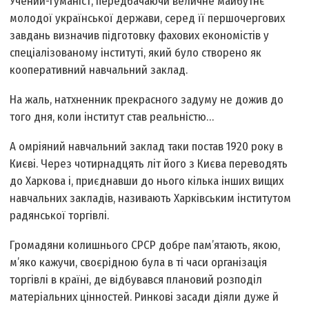
Учений-гуманіст, передбачаючи величне майбутнє
молодої української держави, серед її першочергових
завдань визначив підготовку фахових економістів у
спеціалізованому інституті, який було створено як
кооперативний навчальний заклад.
На жаль, натхненник прекрасного задуму не дожив до
того дня, коли інститут став реальністю…
А омріяний навчальний заклад таки постав 1920 року в
Києві. Через чотирнадцять літ його з Києва переводять
до Харкова і, приєднавши до нього кілька інших вищих
навчальних закладів, називають Харківським інститутом
радянської торгівлі.
Громадяни колишнього СРСР добре пам’ятають, якою,
м’яко кажучи, своєрідною була в ті часи організація
торгівлі в країні, де відбувався плановий розподіл
матеріальних цінностей. Ринкові засади діяли дуже й