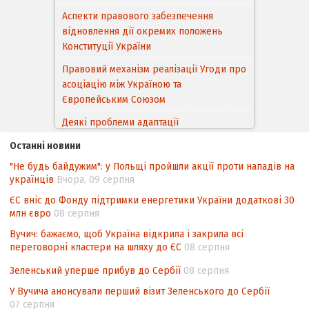
Аспекти правового забезпечення
відновлення дії окремих положень
Конституції України
Правовий механізм реалізації Угоди про
асоціацію між Україною та
Європейським Cоюзом
Деякі проблеми адаптації
законодавства України щодо зазначення
Останні новини
походження товарів відповідно до
"Не будь байдужим": у Польщі пройшли акції проти нападів на
Угоди про торговельні аспекти прав
українців
Вчора, 09 серпня
інтелектуальної власності (TRIPS) у
контексті євроінтеграції
ЄС вніс до Фонду підтримки енергетики України додаткові 30
млн євро
08 серпня
Аналіз виборчого законодавства щодо
Вучич: бажаємо, щоб Україна відкрила і закрила всі
невизначеності механізму повторного
переговорні кластери на шляху до ЄС
08 серпня
підрахунку голосів виборців
Зеленський уперше прибув до Сербії
08 серпня
Інформаційна безпека суспільства
У Вучича анонсували перший візит Зеленського до Сербії
07 серпня