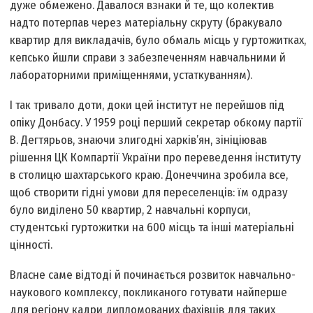
дуже обмежено. Давалося взнаки й те, що колектив
надто потерпав через матеріальну скруту (бракувало
квартир для викладачів, було обмаль місць у гуртожитках,
кепсько йшли справи з забезпеченням навчальними й
лабораторними приміщеннями, устаткуванням).
І так тривало доти, доки цей інститут не перейшов під
опіку Донбасу. У 1959 році перший секретар обкому партії
В. Дегтярьов, знаючи злигодні харків’ян, зініціював
рішення ЦК Компартії України про переведення інституту
в столицю шахтарського краю. Донеччина зробила все,
щоб створити гідні умови для переселенців: їм одразу
було виділено 50 квартир, 2 навчальні корпуси,
студентські гуртожитки на 600 місць та інші матеріальні
цінності.
Власне саме відтоді й починається розвиток навчально-
наукового комплексу, покликаного готувати найперше
для регіону кадри дипломованих фахівців для таких