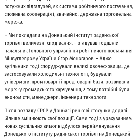
потужних підгалузей, як система робітничого постачання,
споживча кооперація і, звичайно, державна торговельна
мережа.
– Ми покладали на Донецький інститут радянської
торгівлі величезні сподівання, – згадував тодішній
начальник Головного управління робітничого постачання
Мінвуглепрому України Єгор Моногаров. – Адже
вугільники тоді споруджували великі овочесховища, де
застосовували холодильні технології, будували
універмаги, промтоварні і продтоварні бази, розвивали
мережу громадського харчування, а тому потрібні були
економісти, менеджери, інженери технологи.
Після розпаду СРСР у Донбасі ринкові стосунки дедалі
більше зміцнюють свої позиції. Саме тоді з урахуванням
нових суспільних вимог відбулося перейменування
Донецького інституту радянської торгівлі на Донецький