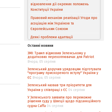
відновлення дії окремих положень
Конституції України
Правовий механізм реалізації Угоди про
асоціацію між Україною та
Європейським Cоюзом
Деякі проблеми адаптації
законодавства України щодо зазначення
Останні новини
походження товарів відповідно до
ЗМІ: Трамп відмовив Зеленському у
Угоди про торговельні аспекти прав
додаткових перехоплювачах для Patriot
інтелектуальної власності (TRIPS) у
Вчора, 05 серпня
контексті євроінтеграції
Зеленський доручив урядовцям підготувати
"програму прискореного вступу" України у
Аналіз виборчого законодавства щодо
ЄС
Вчора, 05 серпня
невизначеності механізму повторного
підрахунку голосів виборців
Зеленський назвав три пріоритети для
України у співпраці з ЄС
04 серпня
Інформаційна безпека суспільства
У Зеленського заявили про переможне
рішення суду у Швеції щодо підсанкційного
судна Caffa
04 серпня