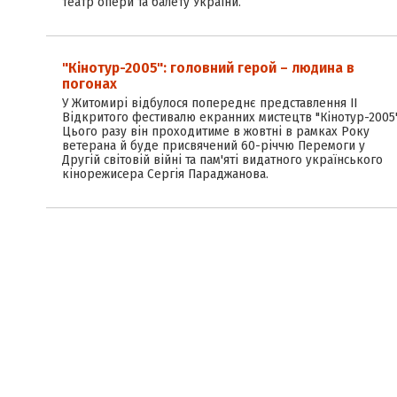
театр опери та балету України.
"Кінотур-2005": головний герой – людина в
погонах
У Житомирі відбулося попереднє представлення ІІ
Відкритого фестивалю екранних мистецтв "Кінотур-2005"
Цього разу він проходитиме в жовтні в рамках Року
ветерана й буде присвячений 60-річчю Перемоги у
Другій світовій війні та пам'яті видатного українського
кінорежисера Сергія Параджанова.