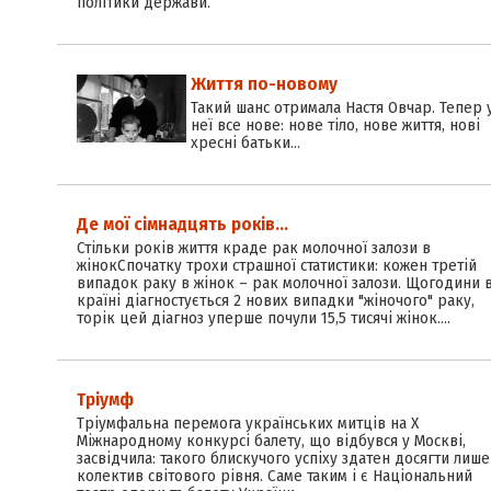
політики держави.
Життя по-новому
Такий шанс отримала Настя Овчар. Тепер 
неї все нове: нове тіло, нове життя, нові
хресні батьки...
Де мої сімнадцять років…
Стільки років життя краде рак молочної залози в
жінокСпочатку трохи страшної статистики: кожен третій
випадок раку в жінок – рак молочної залози. Щогодини 
країні діагностується 2 нових випадки "жіночого" раку,
торік цей діагноз уперше почули 15,5 тисячі жінок.…
Тріумф
Тріумфальна перемога українських митців на Х
Міжнародному конкурсі балету, що відбувся у Москві,
засвідчила: такого блискучого успіху здатен досягти лише
колектив світового рівня. Саме таким і є Національний