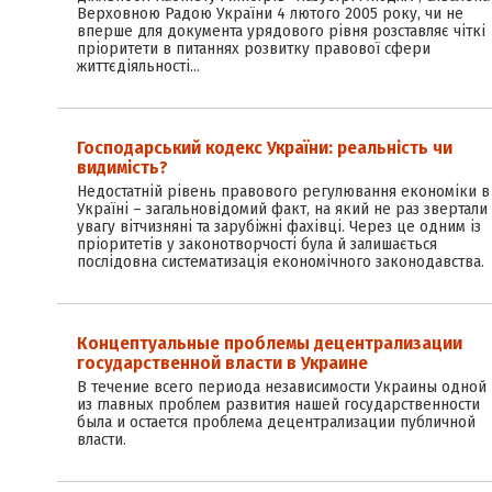
Верховною Радою України 4 лютого 2005 року, чи не
вперше для документа урядового рівня розставляє чіткі
пріоритети в питаннях розвитку правової сфери
життєдіяльності…
Господарський кодекс України: реальність чи
видимість?
Недостатній рівень правового регулювання економіки в
Україні – загальновідомий факт, на який не раз звертали
увагу вітчизняні та зарубіжні фахівці. Через це одним із
пріоритетів у законотворчості була й залишається
послідовна систематизація економічного законодавства.
Концептуальные проблемы децентрализации
государственной власти в Украине
В течение всего периода независимости Украины одной
из главных проблем развития нашей государственности
была и остается проблема децентрализации публичной
власти.