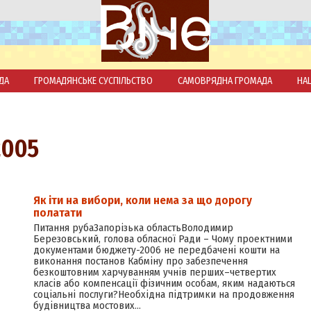
ДА
ГРОМАДЯНСЬКЕ СУСПІЛЬСТВО
САМОВРЯДНА ГРОМАДА
НА
2005
Як іти на вибори, коли нема за що дорогу
полатати
Питання рубаЗапорізька областьВолодимир
Березовський, голова обласної Ради – Чому проектними
документами бюджету-2006 не передбачені кошти на
виконання постанов Кабміну про забезпечення
безкоштовним харчуванням учнів перших–четвертих
класів або компенсації фізичним особам, яким надаються
соціальні послуги?Необхідна підтримки на продовження
будівництва мостових…