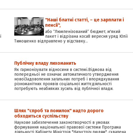
"Наші блатні статті, – це зарплати і
пенсії",
або “Люмпенізований” бюджет, м'який
ї
пакет і відрізана коса8 вересня уряд Юлії
Тимошенко відправлено у відставку…
Публічну владу лихоманить
Як гармонізувати відносини в системі.Відмова від
попередньої не означає автоматичного утвердження
новоїЗадоволення загальних потреб і впорядкування
різноманітних проявів соціальної життєдіяльності
потребують неабияких зусиль від публічної влади.
Шлях "спроб та помилок" надто дорого
обходиться суспільству
Наукове забезпечення законотворчості в умовах
формування національної правової системи Програма
діяльності Кабінету Міністрів "Назустріч людям", схвалена