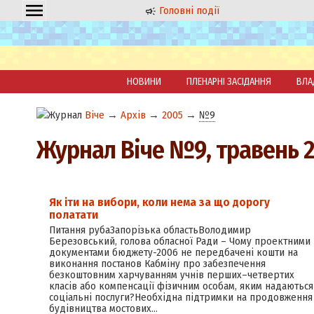
Головні події
НОВИНИ
ПЛЕНАРНІ ЗАСІДАННЯ
ВЛА
Віче
→
Архів
→
2005
→
№9
Журнал Віче №9, травень 
Як іти на вибори, коли нема за що дорогу
полатати
Питання рубаЗапорізька областьВолодимир
Березовський, голова обласної Ради – Чому проектними
документами бюджету-2006 не передбачені кошти на
виконання постанов Кабміну про забезпечення
безкоштовним харчуванням учнів перших–четвертих
класів або компенсації фізичним особам, яким надаються
соціальні послуги?Необхідна підтримки на продовження
будівництва мостових…