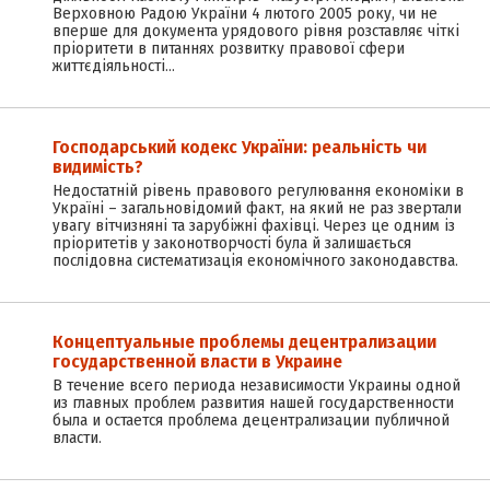
Верховною Радою України 4 лютого 2005 року, чи не
вперше для документа урядового рівня розставляє чіткі
пріоритети в питаннях розвитку правової сфери
життєдіяльності…
Господарський кодекс України: реальність чи
видимість?
Недостатній рівень правового регулювання економіки в
Україні – загальновідомий факт, на який не раз звертали
увагу вітчизняні та зарубіжні фахівці. Через це одним із
пріоритетів у законотворчості була й залишається
послідовна систематизація економічного законодавства.
Концептуальные проблемы децентрализации
государственной власти в Украине
В течение всего периода независимости Украины одной
из главных проблем развития нашей государственности
была и остается проблема децентрализации публичной
власти.