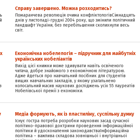
Справу завершено. Можна розходитись?
ь
Помаранчева революція очима конфліктологівСімнадцять
й
днів у листопаді-грудні 2004 року, що змінили політичний
ландшафт України, без перебільшення сколихнули весь
світ.
іх
Економічна нобелелогія – підручник для майбутніх
українських нобеліантів
Вихід цієї книжки може здивувати навіть освіченого
читача, добре знайомого з економічною літературою.
Адже йдеться про навчальний посібник для студентів
вищих навчальних закладів, у якому узагальнено
в
колосальний масив наукових досліджень усіх 55 лауреатів
Нобелівської премії з економіки.
у
Медіа формують, як із пластиліну, суспільну думку
Існує гостра потреба розробки наукових засад сучасної
політико-правової доктрини проведення інформаційної
політики й удосконалення законодавстваІнформаційна
політика – важлива складова зовнішньої і внутрішньої