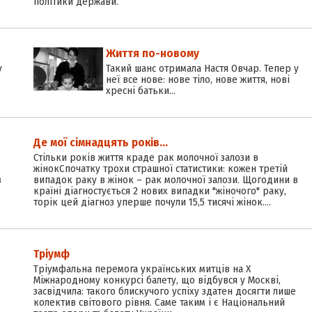
політики держави.
Життя по-новому
у
Такий шанс отримала Настя Овчар. Тепер у
неї все нове: нове тіло, нове життя, нові
хресні батьки...
Де мої сімнадцять років…
Стільки років життя краде рак молочної залози в
жінокСпочатку трохи страшної статистики: кожен третій
в
випадок раку в жінок – рак молочної залози. Щогодини в
країні діагностується 2 нових випадки "жіночого" раку,
торік цей діагноз уперше почули 15,5 тисячі жінок.…
Тріумф
Тріумфальна перемога українських митців на Х
Міжнародному конкурсі балету, що відбувся у Москві,
засвідчила: такого блискучого успіху здатен досягти лише
колектив світового рівня. Саме таким і є Національний