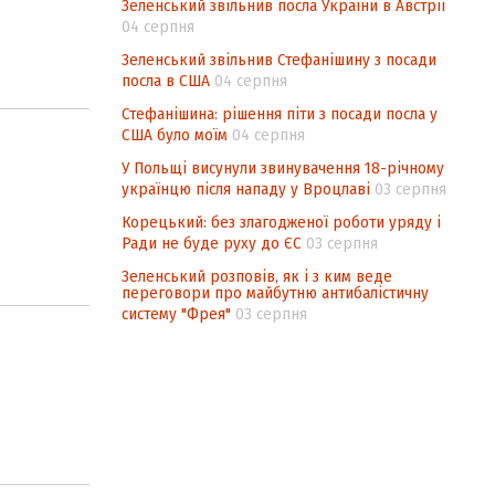
Зеленський звільнив посла України в Австрії
04 серпня
Зеленський звільнив Стефанішину з посади
посла в США
04 серпня
Стефанішина: рішення піти з посади посла у
США було моїм
04 серпня
У Польщі висунули звинувачення 18-річному
українцю після нападу у Вроцлаві
03 серпня
Корецький: без злагодженої роботи уряду і
Ради не буде руху до ЄС
03 серпня
Зеленський розповів, як і з ким веде
переговори про майбутню антибалістичну
систему "Фрея"
03 серпня