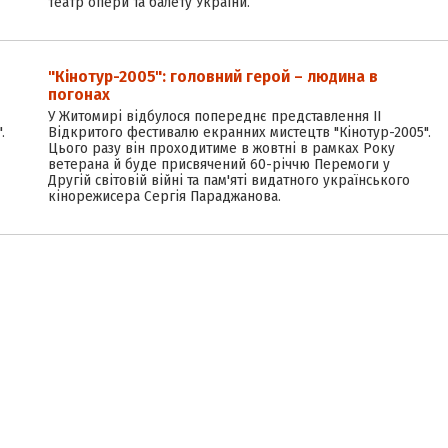
театр опери та балету України.
"Кінотур-2005": головний герой – людина в
погонах
У Житомирі відбулося попереднє представлення ІІ
.
Відкритого фестивалю екранних мистецтв "Кінотур-2005".
Цього разу він проходитиме в жовтні в рамках Року
ветерана й буде присвячений 60-річчю Перемоги у
Другій світовій війні та пам'яті видатного українського
кінорежисера Сергія Параджанова.