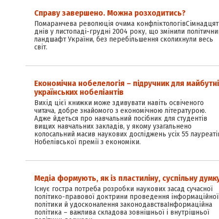
Справу завершено. Можна розходитись?
Помаранчева революція очима конфліктологівСімнадцят
днів у листопаді-грудні 2004 року, що змінили політични
ландшафт України, без перебільшення сколихнули весь
світ.
Економічна нобелелогія – підручник для майбутн
українських нобеліантів
Вихід цієї книжки може здивувати навіть освіченого
читача, добре знайомого з економічною літературою.
Адже йдеться про навчальний посібник для студентів
вищих навчальних закладів, у якому узагальнено
колосальний масив наукових досліджень усіх 55 лауреаті
Нобелівської премії з економіки.
Медіа формують, як із пластиліну, суспільну думк
Існує гостра потреба розробки наукових засад сучасної
політико-правової доктрини проведення інформаційної
політики й удосконалення законодавстваІнформаційна
політика – важлива складова зовнішньої і внутрішньої