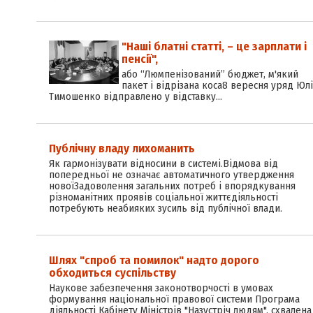
"Наші блатні статті, – це зарплати і
пенсії",
або “Люмпенізований” бюджет, м'який
пакет і відрізана коса8 вересня уряд Юлі
Тимошенко відправлено у відставку…
Публічну владу лихоманить
Як гармонізувати відносини в системі.Відмова від
попередньої не означає автоматичного утвердження
новоїЗадоволення загальних потреб і впорядкування
різноманітних проявів соціальної життєдіяльності
потребують неабияких зусиль від публічної влади.
Шлях "спроб та помилок" надто дорого
обходиться суспільству
Наукове забезпечення законотворчості в умовах
формування національної правової системи Програма
діяльності Кабінету Міністрів "Назустріч людям", схвалена