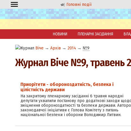
Головні події
НОВИНИ
ПЛЕНАРНІ ЗАСІДАННЯ
ВЛА
Віче
→
Архів
→
2014
→
№9
Журнал Віче №9, травень 
Приорітети - обороноздатність, безпека і
цілістність держави
На закритому пленарному засіданні 6 травня народні
депутати ухвалили постанову про додаткові заходи щод
зміцнення обороноздатності та безпеки держави. Автор
законодавчої ініціативи є Голова Комітету з питань
національної безпеки і оборони Володимир Литвин.