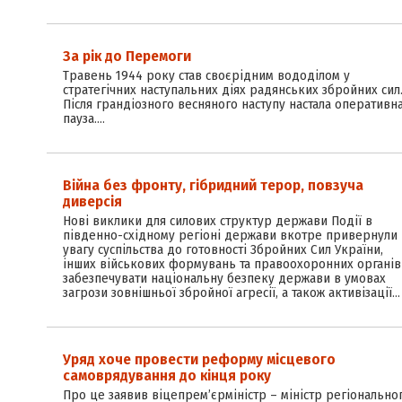
За рік до Перемоги
Травень 1944 року став своєрідним вододілом у
стратегічних наступальних діях радянських збройних сил
Після грандіозного весняного наступу настала оперативн
пауза.…
Війна без фронту, гібридний терор, повзуча
диверсія
Нові виклики для силових структур держави Події в
південно-східному регіоні держави вкотре привернули
увагу суспільства до готовності Збройних Сил України,
інших військових формувань та правоохоронних органів
забезпечувати національну безпеку держави в умовах
загрози зовнішньої збройної агресії, а також активізації…
Уряд хоче провести реформу місцевого
самоврядування до кінця року
Про це заявив віце­прем’єр­міністр – міністр регіонально