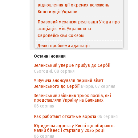
відновлення дії окремих положень
Конституції України
Правовий механізм реалізації Угоди про
асоціацію між Україною та
Європейським Cоюзом
Деякі проблеми адаптації
законодавства України щодо зазначення
Останні новини
походження товарів відповідно до
Зеленський уперше прибув до Сербії
Угоди про торговельні аспекти прав
Сьогодні, 08 серпня
інтелектуальної власності (TRIPS) у
контексті євроінтеграції
У Вучича анонсували перший візит
Зеленського до Сербії
Вчора, 07 серпня
Аналіз виборчого законодавства щодо
Зеленський звільнив трьох послів, які
невизначеності механізму повторного
представляли Україну на Балканах
підрахунку голосів виборців
06 серпня
Інформаційна безпека суспільства
Как работают откатные ворота
06 серпня
Юридична адреса у Києві що обирають
малий бізнес і стартапи у 2026 році
06 серпня