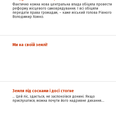
Фактично кожна нова центральна влада обіцяла провести
реформу місцевого самоврядування. І всі обіцяли
передати права громадам, – каже міський голова Рівного
Володимир Хомко.
Ми на своїй землі!
Земля під соснами і досі стогне
… Цей ліс, здається, не заспокоївся донині. Якщо
прислухатися, можна почути його надривне дихання.…