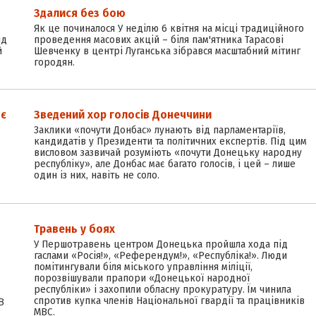
Здалися без бою
Як це починалося У неділю 6 квітня на місці традиційного
ід
проведення масових акцій – біля пам'ятника Тарасові
й
Шевченку в центрі Луганська зібрався масштабний мітинг
городян.
ює
Зведений хор голосів Донеччини
Заклики «почути Донбас» лунають від парламентаріїв,
кандидатів у Президенти та політичних експертів. Під цим
висловом зазвичай розуміють «почути Донецьку народну
республіку», але Донбас має багато голосів, і цей – лише
один із них, навіть не соло.
Травень у боях
У Першотравень центром Донецька пройшла хода під
гаслами «Росія!», «Референдум!», «Республіка!». Люди
помітингували біля міського управління міліції,
порозвішували прапори «Донецької народної
республіки» і захопили обласну прокуратуру. Їм чинила
спротив купка членів Національної гвардії та працівників
В
МВС.