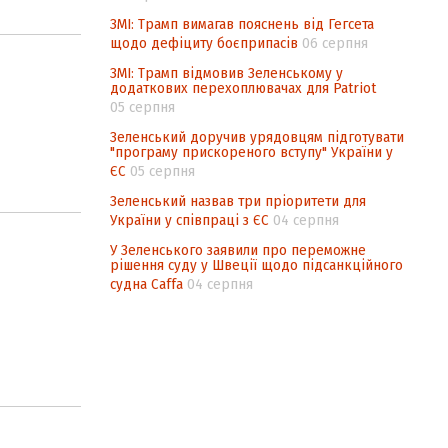
ЗМІ: Трамп вимагав пояснень від Гегсета
щодо дефіциту боєприпасів
06 серпня
ЗМІ: Трамп відмовив Зеленському у
додаткових перехоплювачах для Patriot
05 серпня
Зеленський доручив урядовцям підготувати
"програму прискореного вступу" України у
ЄС
05 серпня
Зеленський назвав три пріоритети для
України у співпраці з ЄС
04 серпня
У Зеленського заявили про переможне
рішення суду у Швеції щодо підсанкційного
судна Caffa
04 серпня