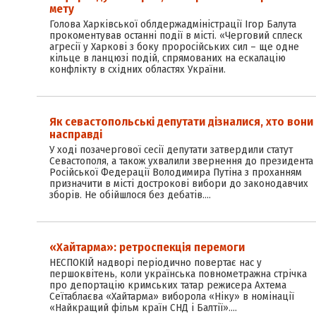
мету
Голова Харківської облдержадміністрації Ігор Балута
прокоментував останні події в місті. «Черговий сплеск
агресії у Харкові з боку проросійських сил – ще одне
кільце в ланцюзі подій, спрямованих на ескалацію
конфлікту в східних областях України.
Як севастопольські депутати дізналися, хто вони
насправді
У ході позачергової сесії депутати затвердили статут
Севастополя, а також ухвалили звернення до президента
Російської Федерації Володимира Путіна з проханням
призначити в місті дострокові вибори до законодавчих
зборів. Не обійшлося без дебатів.…
«Хайтарма»: ретроспекція перемоги
НЕСПОКІЙ надворі періодично повертає нас у
першоквітень, коли українська повнометражна стрічка
про депортацію кримських татар режисера Ахтема
Сеїтаблаєва «Хайтарма» виборола «Ніку» в номінації
«Найкращий фільм країн СНД і Балтії».…