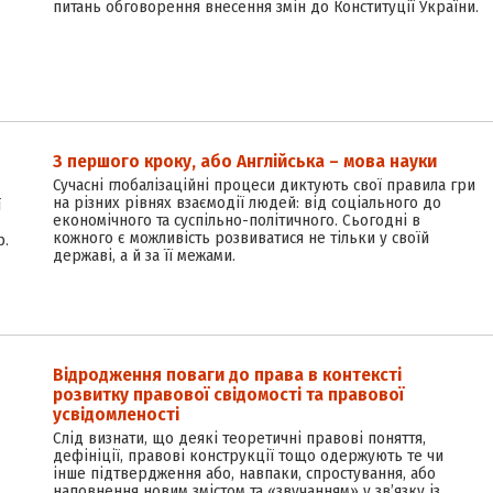
питань обговорення внесення змін до Конституції України.
З першого кроку, або Англійська – мова науки
Сучасні глобалізаційні процеси диктують свої правила гри
на різних рівнях взаємодії людей: від соціального до
ї
економічного та суспільно-політичного. Сьогодні в
кожного є можливість розвиватися не тільки у своїй
р.
державі, а й за її межами.
Відродження поваги до права в контексті
розвитку правової свідомості та правової
усвідомленості
Слід визнати, що деякі теоретичні правові поняття,
дефініції, правові конструкції тощо одержують те чи
інше підтвердження або, навпаки, спростування, або
наповнення новим змістом та «звучанням» у зв’язку із