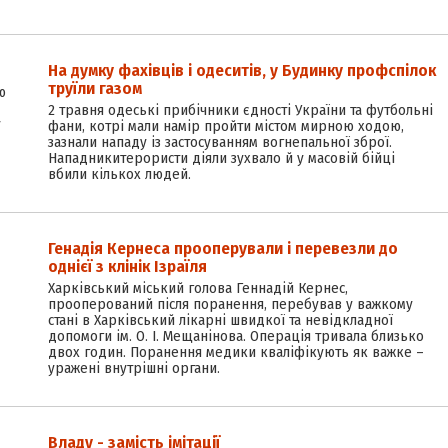
На думку фахівців і одеситів, у Будинку профспілок
труїли газом
ю
2 травня одеські прибічники єдності України та футбольні
у
фани, котрі мали намір пройти містом мирною ходою,
зазнали нападу із застосуванням вогнепальної зброї.
Нападники­терористи діяли зухвало й у масовій бійці
вбили кількох людей.
Генадія Кернеса прооперували і перевезли до
однієї з клінік Ізраїля
Харківський міський голова Геннадій Кернес,
прооперований після поранення, перебував у важкому
стані в Харківський лікарні швидкої та невідкладної
допомоги ім. О. І. Мещанінова. Операція тривала близько
двох годин. Поранення медики кваліфікують як важке –
уражені внутрішні органи.
Владу - замість імітації