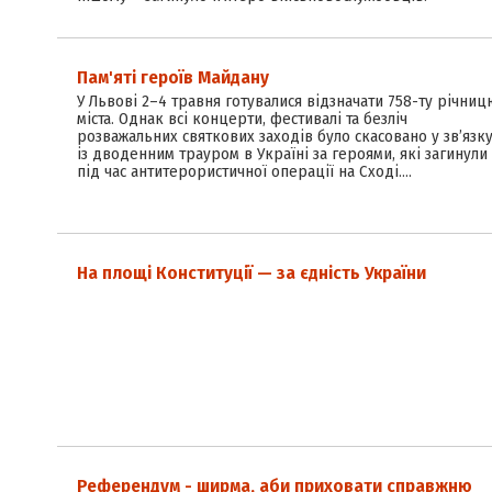
Пам'яті героїв Майдану
У Львові 2–4 травня готувалися відзначати 758-ту річниц
міста. Однак всі концерти, фестивалі та безліч
розважальних святкових заходів було скасовано у зв’язк
із дводенним трауром в Україні за героями, які загинули
під час антитерористичної операції на Сході.…
На площі Конституції — за єдність України
Референдум - ширма, аби приховати справжню