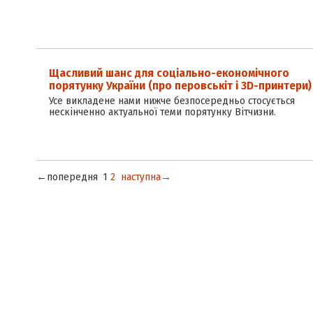
Щасливий шанс для соціально-економічного
порятунку України (про перовськіт і 3D-принтери)
Усе викладене нами нижче безпосередньо стосується
нескінченно актуальної теми порятунку Вітчизни.
←попередня
1
2
наступна→