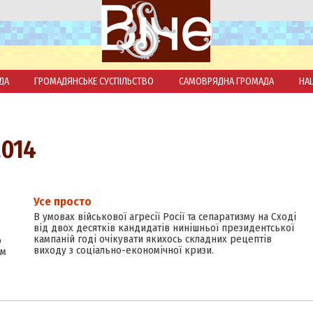
ДА
ГРОМАДЯНСЬКЕ СУСПІЛЬСТВО
САМОВРЯДНА ГРОМАДА
НА
2014
Усе просто
В умовах військової агресії Росії та сепаратизму на Сході
від двох десятків кандидатів нинішньої президентської
кампаній годі очікувати якихось складних рецептів
о
виходу з соціально-економічної кризи.
ом