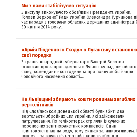
Ми з вами стабілізуємо ситуацію
З виступу виконуючого обов’язки Президента України,
Голови Верховної Ради України Олександра Турчинова п
час наради з головами обласних державних адміністраці
30 квітня 2014 року…
«Армія Південного Сходу» в Луганську встановл
свої порядки
3 травня «народний губернатор» Валерій Болотов
оголосив про запровадження в Луганську надзвичайного
стану, комендантської години та про повну мобілізацію
чоловічого населення області.…
На Львівщині збирають кошти родинам загиблих
вертолітників
Під Слов’янськом Донецької області були збиті два
вертольоти Збройних Сил України, які здійснювали
патрулювання. По гелікоптерах стріляли із сучасних
переносних зенітно­ракетних комплексів. Один
гвинтокрил впав на воду, тому екіпаж залишився живим. 
іншому – загинуло п'ятеро військовослужбовців.