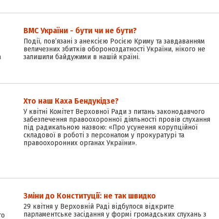
ВМС України - бути чи не бути?
Події, пов’язані з анексією Росією Криму та завдаванням
.
величезних збитків обороноздатності України, нікого не
а
залишили байдужими в нашій країні.
Хто наш Каха Бендукідзе?
У квітні Комітет Верховної Ради з питань законодавчого
забезпечення правоохоронної діяльності провів слухання
під радикальною назвою: «Про усунення корупційної
складової в роботі з персоналом у прокуратурі та
правоохоронних органах України».
Зміни до Конституції: не так швидко
29 квітня у Верховній Раді відбулося відкрите
парламентське засідання у формі громадських слухань з
го