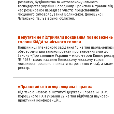
розвитку, будівництва та житлово­комунального
господарства України Володимир Гройсман 6 травня під
час розширеної наради за участю представників
місцевого самоврядування Волинської, Донецької,
Луганської та Львівської областей.
Депутати не підтримали поєднання повноважень
голови КМДА та міського голови
Наприкінці пленарного засідання 15 квітня парламентарі
обговорили два законопроекти про внесення змін до
Закону «Про столицю України – місто-герой Київ»: реєст
№ 4638 (щодо надання Київському міському голові
можливості реально впливати на розвиток міста), а також
реєстр.
«Правовий світогляд: людина і право»
Під такою назвою в Інституті держави і права ім. В. М.
Корецького НАН України 22 квітня відбулася науково-
практична конференція…