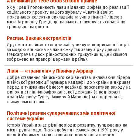
А великий до тебе обов’язково прийде
Як у Греції поповнюють лави відданих Орфеїв До реалізації
соціального проекту нашого журналу «Святий вечір»
приєднався колектив викладачів та учнів гімназії-ліцею з
міста Агрініон у Греції, де навчають і виховують справжніх
громадян і патріотів.
Расизм. Виклик екстремістів
Друг мого знайомого ледве зміг уникнути неприємної історії:
за модою він носив на ланцюжку так звану зірку Давида
(гексаграма з двох рівносторонніх трикутників, цей символ
зображено на прапорі Держави Ізраїль).
Лівія — «трамплін» у Північну Африку
Добре ставлення лівійського керівництва, включаючи лідера
лівійської революції Муамара Каддафі, до України відкриває
перед вітчизняним бізнесом неабиякі перспективи виходу на
ринок цієї північноафриканської держави (а воднораз і
країн Магрибу: Тунісу, Алжиру й Марокко) та створення на
ньому власної ніші…
Політичні ризики суперечливих змін політичної
системи України
Історія України знає різні періоди: розвитку, тупцювання на
місці, руїни тощо. Після здобуття незалежності 1991 року у
людей з’явилася надія на швидке просування вперед і