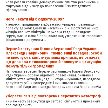
коли розвал коаліції демократичних сил став реальністю й
стартував відлік часу до поновлення її життєздатності,
сформування…
Чого чекати від бюджету-2009?
У вересні традиційно відбувається урядова презентація
проекту держбюджету на наступний рік. Протягом осінніх
місяців Кабінет Міністрів, Верховна Рада і Президент
скрупульозно мали б працювати над узгодженням головного
фінансового документа.…
Перший заступник Голови Верховної Ради України
Олександр Лавринович: «Якщо вищі посадові особи
не виконують конституційних приписів, це означає,
що держава є тяжкохворою й вплинути на ситуацію
можуть тільки громадяни»
На початку вересня Першим заступником Голови Верховної
Ради України обрано відомого правознавця, очільника
Міністерства юстиції в уряді Віктора Януковича, народного
депутата України попередніх і нинішнього скликань
Верховної Ради Олександра Володимировича ЛавриновиЧа.
Уберегти світ від повторення пережитих катастроф
«Я маю честь звернутися до світової спільноти з проханням
про солідарність.