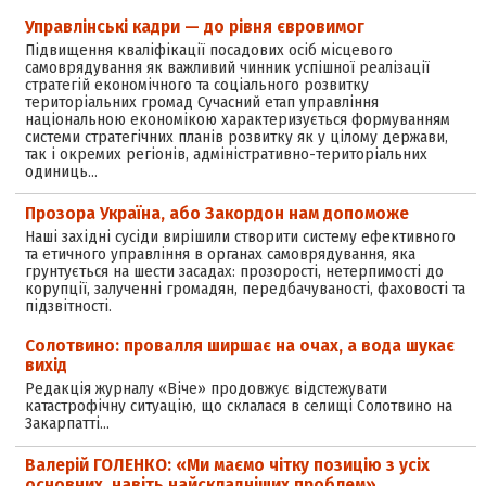
Управлінські кадри — до рівня євровимог
Підвищення кваліфікації посадових осіб місцевого
самоврядування як важливий чинник успішної реалізації
стратегій економічного та соціального розвитку
територіальних громад Сучасний етап управління
національною економікою характеризується формуванням
системи стратегічних планів розвитку як у цілому держави,
так і окремих регіонів, адміністративно-територіальних
одиниць…
Прозора Україна, або Закордон нам допоможе
Наші західні сусіди вирішили створити систему ефективного
та етичного управління в органах самоврядування, яка
грунтується на шести засадах: прозорості, нетерпимості до
корупції, залученні громадян, передбачуваності, фаховості та
підзвітності.
Солотвино: провалля ширшає на очах, а вода шукає
вихід
Редакція журналу «Віче» продовжує відстежувати
катастрофічну ситуацію, що склалася в селищі Солотвино на
Закарпатті…
Валерій ГОЛЕНКО: «Ми маємо чітку позицію з усіх
основних, навіть найскладніших проблем»