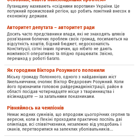
Луганщину називають «східними воротами» України. Це
потужний промисловий регіон, що робить помітний внесок в
економіку держави.
Авторитет депутата – авторитет ради
Досить часто представники влади, які не знаходять шляхів
розв’язання болючих проблем своїх громад, посилаються на
відсутність коштів, бідний бюджет, недосконалість
Конституції, сотні інших причин, що нібито не дають
можливості оперативно та плідно працювати. Звісно,
перешкод у роботі багато.
Як городяни Віктора Розумного полонили
Міську громаду Полонного, одного з найдавніших міст
Хмельниччини, очолює Віктор Федорович Розумний. Коли
його призначили головою райдержадміністрації, район в
області посідав чотирнадцяте місце з тваринництва і
вісімнадцяте — за загальними показниками.
Рівняймось на чемпіонів
Немає жодних сумнівів, що впродовж цьогорічних серпня та
вересня, коли в Пекіні проходили практично поспіль дві
олімпіади, всі співвітчизники, незалежно від уподобань і
смаків, перетворилися на запеклих уболівальників.…