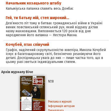
Начальник козацького штабу
Кальміуська паланка славить весь Донбас
Гей, ти батьку мій, степ широкий…
Дев’яносто літ тому в битвах громадянської війни в Україні
виник повстанський селянський рух, який відразу дістав
назву махновщини. Виповнюється 120 років від дня
народження його ватажка — Нестора Махна.
Кочубей, птах співучий
Графік, наділений скрупульозністю ювеліра, Микола Кочубей
існує в багатошаровому світі, безкінечно реанімуючи його
деталі. Дослідницька увага до них — лише частка того, що в
цьому разі зветься індивідуальним стилем.
Архів журналу Віче
№8
Реклама в журналі
Інформація авторам
Передплата