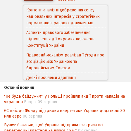
Контент-аналіз відображення сенсу
національних інтересів у стратегічних
нормативно-правових документах
Аспекти правового забезпечення
відновлення дії окремих положень
Конституції України
Правовий механізм реалізації Угоди про
асоціацію між Україною та
Європейським Cоюзом
Деякі проблеми адаптації
законодавства України щодо зазначення
Останні новини
походження товарів відповідно до
"Не будь байдужим": у Польщі пройшли акції проти нападів на
Угоди про торговельні аспекти прав
українців
Вчора, 09 серпня
інтелектуальної власності (TRIPS) у
контексті євроінтеграції
ЄС вніс до Фонду підтримки енергетики України додаткові 30
млн євро
08 серпня
Аналіз виборчого законодавства щодо
Вучич: бажаємо, щоб Україна відкрила і закрила всі
невизначеності механізму повторного
переговорні кластери на шляху до ЄС
08 серпня