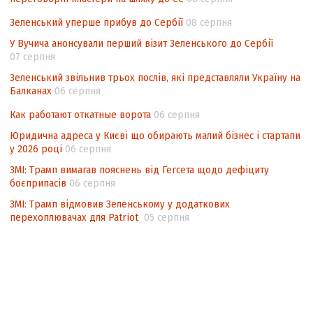
підрахунку голосів виборців
Зеленський уперше прибув до Сербії
08 серпня
Інформаційна безпека суспільства
У Вучича анонсували перший візит Зеленського до Сербії
07 серпня
Зеленський звільнив трьох послів, які представляли Україну на
Балканах
06 серпня
Как работают откатные ворота
06 серпня
Юридична адреса у Києві що обирають малий бізнес і стартапи
у 2026 році
06 серпня
ЗМІ: Трамп вимагав пояснень від Гегсета щодо дефіциту
боєприпасів
06 серпня
ЗМІ: Трамп відмовив Зеленському у додаткових
перехоплювачах для Patriot
05 серпня