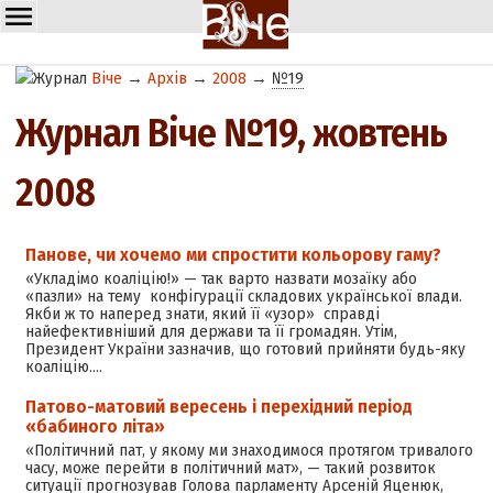
Віче
→
Архів
→
2008
→
№19
Журнал Віче №19, жовтень
2008
Панове, чи хочемо ми спростити кольорову гаму?
«Укладімо коаліцію!» — так варто назвати мозаїку або
«пазли» на тему конфігурації складових української влади.
Якби ж то наперед знати, який її «узор» справді
найефективніший для держави та її громадян. Утім,
Президент України зазначив, що готовий прийняти будь-яку
коаліцію.…
Патово-матовий вересень і перехідний період
«бабиного літа»
«Політичний пат, у якому ми знаходимося протягом тривалого
часу, може перейти в політичний мат», — такий розвиток
ситуації прогнозував Голова парламенту Арсеній Яценюк,