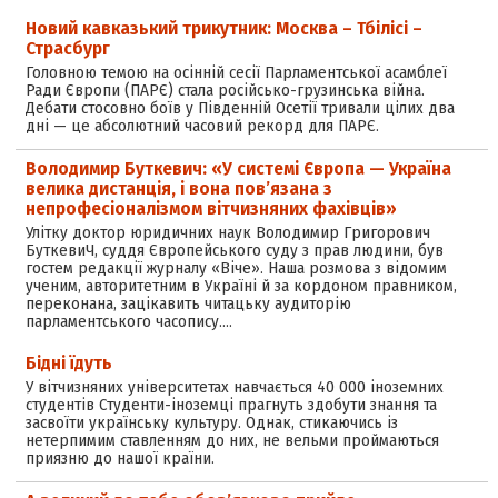
Новий кавказький трикутник: Москва – Тбілісі –
Страсбург
Головною темою на осінній сесії Парламентської асамблеї
Ради Європи (ПАРЄ) стала російсько-грузинська війна.
Дебати стосовно боїв у Південній Осетії тривали цілих два
дні — це абсолютний часовий рекорд для ПАРЄ.
Володимир Буткевич: «У системі Європа — Україна
велика дистанція, і вона пов’язана з
непрофесіоналізмом вітчизняних фахівців»
Улітку доктор юридичних наук Володимир Григорович
БуткевиЧ, суддя Європейського суду з прав людини, був
гостем редакції журналу «Віче». Наша розмова з відомим
ученим, авторитетним в Україні й за кордоном правником,
переконана, зацікавить читацьку аудиторію
парламентського часопису.…
Бідні їдуть
У вітчизняних університетах навчається 40 000 іноземних
студентів Студенти-іноземці прагнуть здобути знання та
засвоїти українську культуру. Однак, стикаючись із
нетерпимим ставленням до них, не вельми проймаються
приязню до нашої країни.