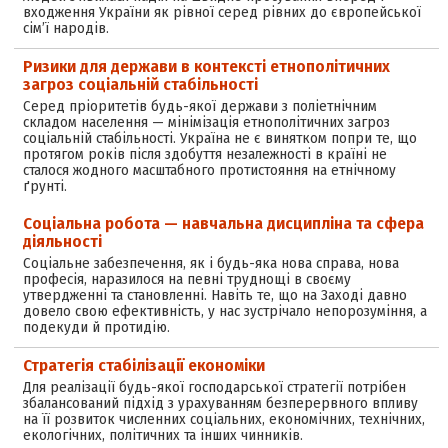
входження України як рівної серед рівних до європейської
сім’ї народів.
Ризики для держави в контексті етнополітичних
загроз соціальній стабільності
Серед пріоритетів будь-якої держави з поліетнічним
складом населення — мінімізація етнополітичних загроз
соціальній стабільності. Україна не є винятком попри те, що
протягом років після здобуття незалежності в країні не
сталося жодного масштабного протистояння на етнічному
ґрунті.
Соціальна робота — навчальна дисципліна та сфера
діяльності
Соціальне забезпечення, як і будь-яка нова справа, нова
професія, наразилося на певні труднощі в своєму
утвердженні та становленні. Навіть те, що на Заході давно
довело свою ефективність, у нас зустрічало непорозуміння, а
подекуди й протидію.
Стратегія стабілізації економіки
Для реалізації будь-якої господарської стратегії потрібен
збалансований підхід з урахуванням безперервного впливу
на її розвиток численних соціальних, економічних, технічних,
екологічних, політичних та інших чинників.