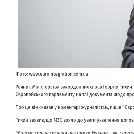
Фото: www.eurointegration.com.ua
Речник Міністерства закордонних справ Георгій Тихий
Європейського парламенту на тлі документа щодо прог
Про це він сказав у коментарі журналістам, пише "Євр
Тихий заявив, що МЗС взяло до уваги ухвалення допові
"Вітаємо сильні сигнали підтримки України – як у проти