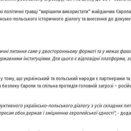
емі політичні гравці "вирішили використати" майданчик Євро
нсько-польського історичного діалогу та внесення до докуме
ичні питання саме у двосторонньому форматі та у межах фахо
ержавними інституціями. Для цього є відповідні платформи, з
 у тому, що український та польський народи є партнерами та
 безпеку Європи та спільна протидія головній загрозі – росій
уктивного українсько-польського діалогу з усіх складних пит
тересам обох держав і зміцненню європейської єдності"
, - дод