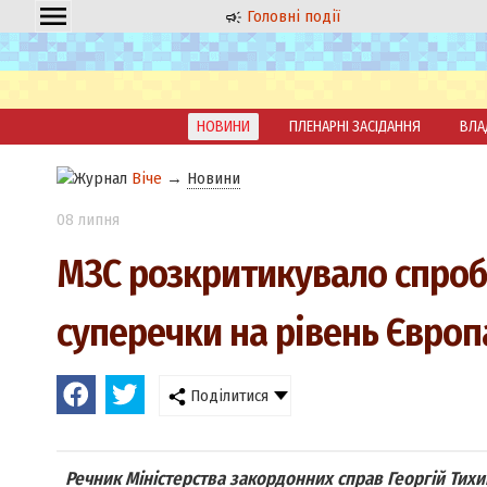
Головні події
НОВИНИ
ПЛЕНАРНІ ЗАСІДАННЯ
ВЛА
Віче
→
Новини
08 липня
МЗС розкритикувало спроб
суперечки на рівень Євро
Поділитися
Речник Міністерства закордонних справ Георгій Тих