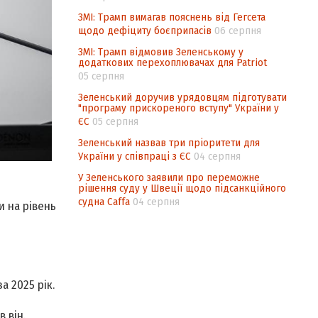
ЗМІ: Трамп вимагав пояснень від Гегсета
щодо дефіциту боєприпасів
06 серпня
ЗМІ: Трамп відмовив Зеленському у
додаткових перехоплювачах для Patriot
05 серпня
Зеленський доручив урядовцям підготувати
"програму прискореного вступу" України у
ЄС
05 серпня
Зеленський назвав три пріоритети для
України у співпраці з ЄС
04 серпня
У Зеленського заявили про переможне
рішення суду у Швеції щодо підсанкційного
судна Caffa
04 серпня
и на рівень
а 2025 рік.
в він.