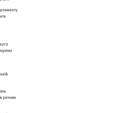
парламенту
нта
вого
окрема
ській
ань
ав речник