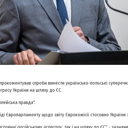
 прокоментував спроби винести українсько-польські суперечк
ресу України на шляху до ЄС.
опейська правда".
ді Європарламенту щодо звіту Єврокомісії стосовно України з
стоянні російському агресору, так і на шляху до ЄС"
, - зазначи