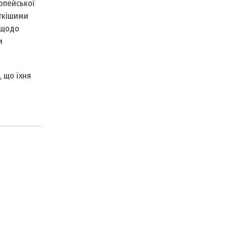
опейської
сткішими
 щодо
и
 що їхня