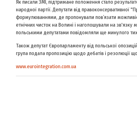
Як писали ЗМІ, підтримане положення стало результат
народної партії. Депутати від правоконсервативної "
формулюваннями, де пропонували пов’язати можливіст
етнічних чисток на Волині і наголошували на зв'язку 
польськими депутатами повідомляли ще минулого ти
Також депутат Європарламенту від польської опозицій
група подала пропозицію щодо дебатів і резолюції щ
www.eurointegration.com.ua