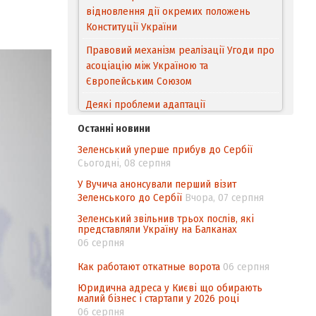
відновлення дії окремих положень
Конституції України
Правовий механізм реалізації Угоди про
асоціацію між Україною та
Європейським Cоюзом
Деякі проблеми адаптації
законодавства України щодо зазначення
Останні новини
походження товарів відповідно до
Зеленський уперше прибув до Сербії
Угоди про торговельні аспекти прав
Сьогодні, 08 серпня
інтелектуальної власності (TRIPS) у
контексті євроінтеграції
У Вучича анонсували перший візит
Зеленського до Сербії
Вчора, 07 серпня
Аналіз виборчого законодавства щодо
Зеленський звільнив трьох послів, які
невизначеності механізму повторного
представляли Україну на Балканах
підрахунку голосів виборців
06 серпня
Інформаційна безпека суспільства
Как работают откатные ворота
06 серпня
Юридична адреса у Києві що обирають
малий бізнес і стартапи у 2026 році
06 серпня