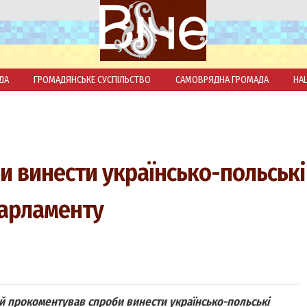
ДА
ГРОМАДЯНСЬКЕ СУСПІЛЬСТВО
САМОВРЯДНА ГРОМАДА
НА
и винести українсько-польські
парламенту
ий прокоментував спроби винести українсько-польські