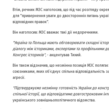
Втім, речник МЗС наголосив, що під час розгляду окр
для "привернення уваги до двосторонніх питань украї
відповідних правок".
Він наголосив: МЗС вважає такі дії недоречними.
"Україна та Польща мають обговорювати складні істор
діалогу між істориками, експертами та профільними д
Конгрес істориків"
, - акцентував Тихий.
Він також відзначив, що незмінна позиція МЗС полягає
союзниками, яких об’єднує спільна відповідальність за
агресії.
"Підтверджуємо незмінну готовність України до констр
спільної історії, що відповідатиме довгостроковим ін
українського зовнішньополітичного відомства.