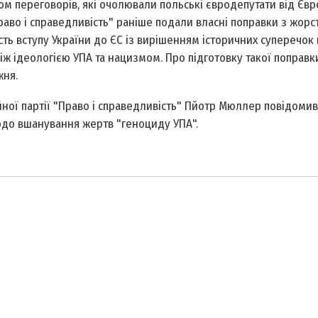
ом переговорів, які очолювали польські євродепутати від Євр
Право і справедливість" раніше подали власні поправки з жор
ь вступу України до ЄС із вирішенням історичних суперечок
між ідеологією УПА та нацизмом. Про підготовку такої поправк
жня.
ної партії "Право і справедливість" Пйотр Мюллер повідомив,
одо вшанування жертв "геноциду УПА".