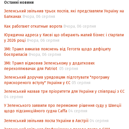
Останні новини
походження товарів відповідно до
Зеленський звільнив трьох послів, які представляли Україну на
Угоди про торговельні аспекти прав
Балканах
Вчора, 06 серпня
інтелектуальної власності (TRIPS) у
контексті євроінтеграції
Как работают откатные ворота
Вчора, 06 серпня
Аналіз виборчого законодавства щодо
Юридична адреса у Києві що обирають малий бізнес і стартапи
невизначеності механізму повторного
у 2026 році
Вчора, 06 серпня
підрахунку голосів виборців
ЗМІ: Трамп вимагав пояснень від Гегсета щодо дефіциту
боєприпасів
Вчора, 06 серпня
Інформаційна безпека суспільства
ЗМІ: Трамп відмовив Зеленському у додаткових
перехоплювачах для Patriot
05 серпня
Зеленський доручив урядовцям підготувати "програму
прискореного вступу" України у ЄС
05 серпня
Зеленський назвав три пріоритети для України у співпраці з ЄС
04 серпня
У Зеленського заявили про переможне рішення суду у Швеції
щодо підсанкційного судна Caffa
04 серпня
Зеленський звільнив посла України в Австрії
04 серпня