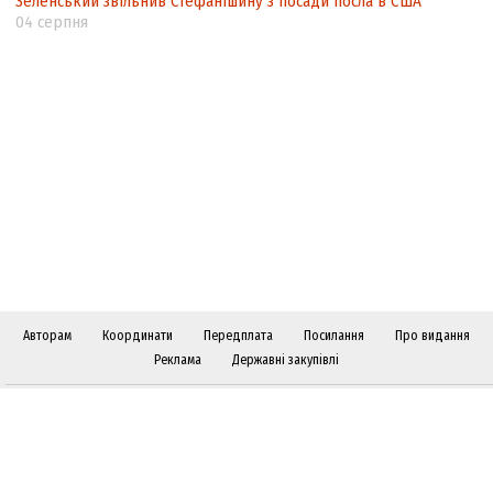
Зеленський звільнив Стефанішину з посади посла в США
04 серпня
Авторам
Координати
Передплата
Посилання
Про видання
Реклама
Державні закупівлі
Слідкуйте за "Віче" у соціальних мережах