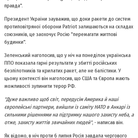
правда".
Президент України зауважив, що доки ракети до систем
протиповітряної оборони Patriot залишаються на складах
союзників, це заохочує Росію "перемагати житлові
будинки".
Зеленський наголосив, що у ніч на понеділок українська
ППО показала гарні результати у збитті російських
безпілотників та крилатих ракет, але не балістики. У
цьому контексті він наголосив, що США та Європа мають
можливості зупинити терор РФ.
"Дуже важливо щоб світ, передусім Америка й наші
європейські партнери, вийшли із саміту НАТО в Анкарі із
сильними рішеннями на підтримку нашого захисту неба, а
отже, захисту життів звичайних людей"
, - написав він.
Як відомо, в ніч проти 6 липня Росія завдала чергового