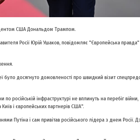
идентом США Дональдом Трампом.
вителя Росії Юрій Ушаков, повідомляє "Європейська правда"
ження.
с неї було досягнуто домовленості про швидкий візит спецпред
ни по російській інфраструктурі не вплинуть на перебіг війни, 
 Київ і європейських партнерів США".
ями Путіна і сам привітав російського лідера з днем Росії. Д