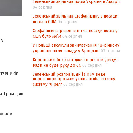
Зеленський звільнив посла України в Австрії
04 серпня
Зеленський звільнив Стефанішину з посади
посла в США
04 серпня
Стефанішина: рішення піти з посади посла у
США було моїм
04 серпня
 з
У Польщі висунули звинувачення 18-річному
українцю після нападу у Вроцлаві
03 серпня
Корецький: без злагодженої роботи уряду і
Ради не буде руху до ЄС
03 серпня
ставників
Зеленський розповів, як і з ким веде
переговори про майбутню антибалістичну
систему "Фрея"
03 серпня
а Трамп, як
звінок