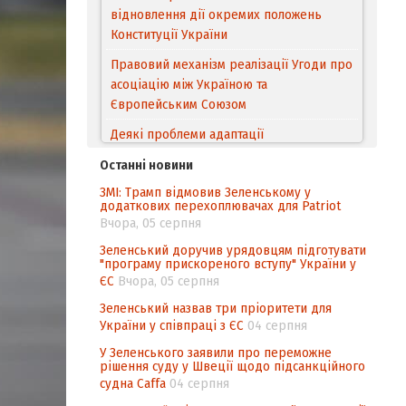
відновлення дії окремих положень
Конституції України
Правовий механізм реалізації Угоди про
асоціацію між Україною та
Європейським Cоюзом
Деякі проблеми адаптації
законодавства України щодо зазначення
Останні новини
походження товарів відповідно до
ЗМІ: Трамп відмовив Зеленському у
Угоди про торговельні аспекти прав
додаткових перехоплювачах для Patriot
інтелектуальної власності (TRIPS) у
Вчора, 05 серпня
контексті євроінтеграції
Зеленський доручив урядовцям підготувати
"програму прискореного вступу" України у
Аналіз виборчого законодавства щодо
ЄС
Вчора, 05 серпня
невизначеності механізму повторного
підрахунку голосів виборців
Зеленський назвав три пріоритети для
України у співпраці з ЄС
04 серпня
Інформаційна безпека суспільства
У Зеленського заявили про переможне
рішення суду у Швеції щодо підсанкційного
судна Caffa
04 серпня