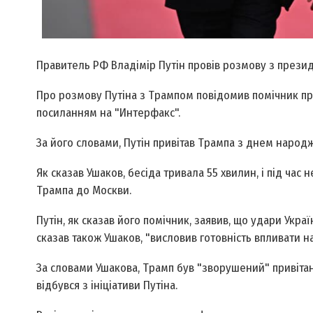
Правитель РФ Владімір Путін провів розмову з през
Про розмову Путіна з Трампом повідомив помічник пра
посиланням на "Интерфакс".
За його словами, Путін привітав Трампа з днем народ
Як сказав Ушаков, бесіда тривала 55 хвилин, і під ча
Трампа до Москви.
Путін, як сказав його помічник, заявив, що удари Украї
сказав також Ушаков, "висловив готовність впливати на
За словами Ушакова, Трамп був "зворушений" привітанн
відбувся з ініціативи Путіна.