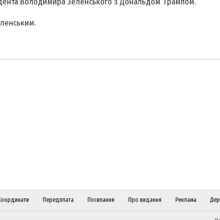
дента Володимира Зеленського з Дональдом Трампом.
еленським.
Координати
Передплата
Посилання
Про видання
Реклама
Дер