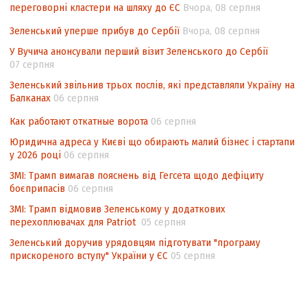
переговорні кластери на шляху до ЄС
Вчора, 08 серпня
Аналіз виборчого законодавства щодо
невизначеності механізму повторного
Зеленський уперше прибув до Сербії
Вчора, 08 серпня
підрахунку голосів виборців
У Вучича анонсували перший візит Зеленського до Сербії
07 серпня
Інформаційна безпека суспільства
Зеленський звільнив трьох послів, які представляли Україну на
Балканах
06 серпня
Как работают откатные ворота
06 серпня
Юридична адреса у Києві що обирають малий бізнес і стартапи
у 2026 році
06 серпня
ЗМІ: Трамп вимагав пояснень від Гегсета щодо дефіциту
боєприпасів
06 серпня
ЗМІ: Трамп відмовив Зеленському у додаткових
перехоплювачах для Patriot
05 серпня
Зеленський доручив урядовцям підготувати "програму
прискореного вступу" України у ЄС
05 серпня