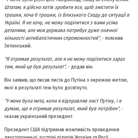
Штатам, я дійсно хотів зробити все, щоб змістити їх
трошки, хоча б трошки, із Близького Сходу до ситуації в
Україні. Я не хочу, не можу поділитися з вами усіма
деталями, але моя держава потребує дуже значної
кількості антибалістичних спроможностей"
, - пояснив
Зеленський.
"Я отримав результат, але я не можу поділитися зараз
тим, який це був результат"
, - додав він.
Він заявив, що писав листа до Путіна з окремою метою,
якої в результаті теж було досягнуто.
"У мене була мета, коли я відправляв лист Путіну, і я
думаю, що я отримав результат, який був потрібен"
, -
сказав український президент.
Президент США підтримав можливість проведення
двосторонньої зустрічі лідерів України та Росії.