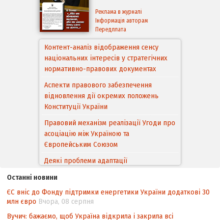
Реклама в журналі
Інформація авторам
Передплата
Контент-аналіз відображення сенсу
національних інтересів у стратегічних
нормативно-правових документах
Аспекти правового забезпечення
відновлення дії окремих положень
Конституції України
Правовий механізм реалізації Угоди про
асоціацію між Україною та
Європейським Cоюзом
Деякі проблеми адаптації
законодавства України щодо зазначення
Останні новини
походження товарів відповідно до
ЄС вніс до Фонду підтримки енергетики України додаткові 30
Угоди про торговельні аспекти прав
млн євро
Вчора, 08 серпня
інтелектуальної власності (TRIPS) у
контексті євроінтеграції
Вучич: бажаємо, щоб Україна відкрила і закрила всі