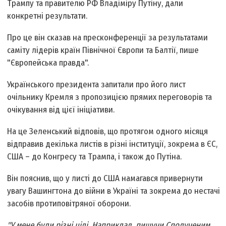
Трампу та правителю РФ Владіміру Путіну, дали
конкретні результати.
Про це він сказав на пресконференції за результатами
саміту лідерів країн Північної Європи та Балтії, пише
"Європейська правда".
Українського президента запитали про його лист
очільнику Кремля з пропозицією прямих переговорів та
очікування від цієї ініціативи.
На це Зеленський відповів, що протягом одного місяця
відправив декілька листів в різні інституції, зокрема в ЄС,
США – до Конгресу та Трампа, і також до Путіна.
Він пояснив, що у листі до США намагався привернути
увагу Вашингтона до війни в Україні та зокрема до нестачі
засобів протиповітряної оборони.
"У мене були різні цілі. Наприклад, пишучи Сполученим