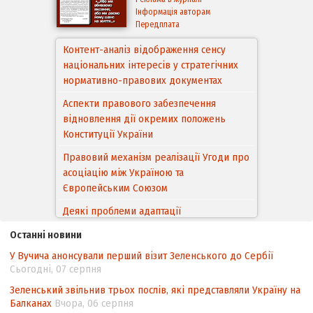
Інформація авторам
Передплата
Контент-аналіз відображення сенсу
національних інтересів у стратегічних
нормативно-правових документах
Аспекти правового забезпечення
відновлення дії окремих положень
Конституції України
Правовий механізм реалізації Угоди про
асоціацію між Україною та
Європейським Cоюзом
Деякі проблеми адаптації
законодавства України щодо зазначення
Останні новини
походження товарів відповідно до
У Вучича анонсували перший візит Зеленського до Сербії
Угоди про торговельні аспекти прав
Сьогодні, 07 серпня
інтелектуальної власності (TRIPS) у
контексті євроінтеграції
Зеленський звільнив трьох послів, які представляли Україну на
Балканах
Вчора, 06 серпня
Аналіз виборчого законодавства щодо