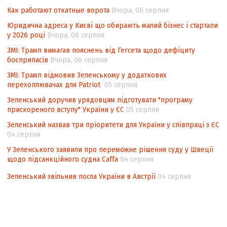
невизначеності механізму повторного
Как работают откатные ворота
Вчора, 06 серпня
підрахунку голосів виборців
Юридична адреса у Києві що обирають малий бізнес і стартапи
у 2026 році
Вчора, 06 серпня
Інформаційна безпека суспільства
ЗМІ: Трамп вимагав пояснень від Гегсета щодо дефіциту
боєприпасів
Вчора, 06 серпня
ЗМІ: Трамп відмовив Зеленському у додаткових
перехоплювачах для Patriot
05 серпня
Зеленський доручив урядовцям підготувати "програму
прискореного вступу" України у ЄС
05 серпня
Зеленський назвав три пріоритети для України у співпраці з ЄС
04 серпня
У Зеленського заявили про переможне рішення суду у Швеції
щодо підсанкційного судна Caffa
04 серпня
Зеленський звільнив посла України в Австрії
04 серпня