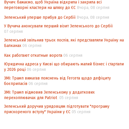
контексті євроінтеграції
Вучич: бажаємо, щоб Україна відкрила і закрила всі
переговорні кластери на шляху до ЄС
Вчора, 08 серпня
Аналіз виборчого законодавства щодо
невизначеності механізму повторного
Зеленський уперше прибув до Сербії
Вчора, 08 серпня
підрахунку голосів виборців
У Вучича анонсували перший візит Зеленського до Сербії
07 серпня
Інформаційна безпека суспільства
Зеленський звільнив трьох послів, які представляли Україну на
Балканах
06 серпня
Как работают откатные ворота
06 серпня
Юридична адреса у Києві що обирають малий бізнес і стартапи
у 2026 році
06 серпня
ЗМІ: Трамп вимагав пояснень від Гегсета щодо дефіциту
боєприпасів
06 серпня
ЗМІ: Трамп відмовив Зеленському у додаткових
перехоплювачах для Patriot
05 серпня
Зеленський доручив урядовцям підготувати "програму
прискореного вступу" України у ЄС
05 серпня