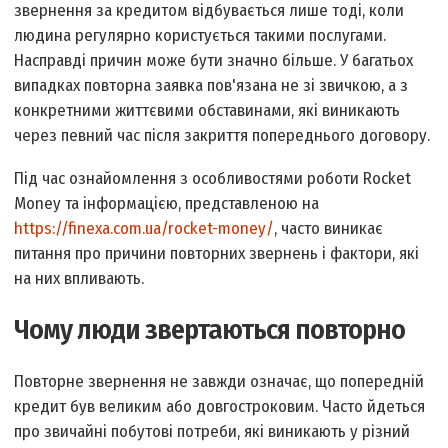
звернення за кредитом відбувається лише тоді, коли
людина регулярно користується такими послугами.
Насправді причин може бути значно більше. У багатьох
випадках повторна заявка пов'язана не зі звичкою, а з
конкретними життєвими обставинами, які виникають
через певний час після закриття попереднього договору.
Під час ознайомлення з особливостями роботи Rocket
Money та інформацією, представленою на
https://finexa.com.ua/rocket-money/
, часто виникає
питання про причини повторних звернень і фактори, які
на них впливають.
Чому люди звертаються повторно
Повторне звернення не завжди означає, що попередній
кредит був великим або довгостроковим. Часто йдеться
про звичайні побутові потреби, які виникають у різний