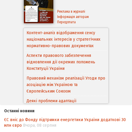
Реклама в журналі
Інформація авторам
Передплата
Контент-аналіз відображення сенсу
національних інтересів у стратегічних
нормативно-правових документах
Аспекти правового забезпечення
відновлення дії окремих положень
Конституції України
Правовий механізм реалізації Угоди про
асоціацію між Україною та
Європейським Cоюзом
Деякі проблеми адаптації
законодавства України щодо зазначення
Останні новини
походження товарів відповідно до
ЄС вніс до Фонду підтримки енергетики України додаткові 30
Угоди про торговельні аспекти прав
млн євро
Вчора, 08 серпня
інтелектуальної власності (TRIPS) у