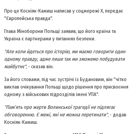
Про це Косніяк-Камиш написав у соцмережі Х, передає
"Європейська правда".
Глава Міноборони Польщі заявив, що його країна та
Україна є партнерами у питаннях безпеки.
"Але коли йдеться про історію, ми маємо говорити один
одному правду, адже лише так ми зможемо побудувати
майбутнє"
, - сказав він.
За його словами, під час зустрічі із Будановим, він "чітко
виклав очікування Польщі щодо рішення про присвоєння
одному з військових підрозділів імені УПА".
"Пам’ять про жертв Волинської трагедії не підлягає
обговоренню. Є межі, які не можна перетинати"
, - додав
Косніяк-Камиш.