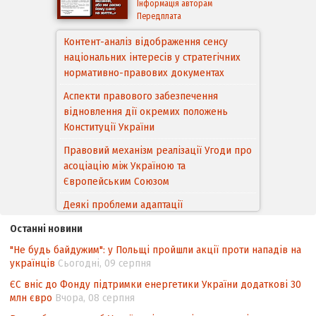
Інформація авторам
Передплата
Контент-аналіз відображення сенсу
національних інтересів у стратегічних
нормативно-правових документах
Аспекти правового забезпечення
відновлення дії окремих положень
Конституції України
Правовий механізм реалізації Угоди про
асоціацію між Україною та
Європейським Cоюзом
Деякі проблеми адаптації
законодавства України щодо зазначення
Останні новини
походження товарів відповідно до
"Не будь байдужим": у Польщі пройшли акції проти нападів на
Угоди про торговельні аспекти прав
українців
Сьогодні, 09 серпня
інтелектуальної власності (TRIPS) у
контексті євроінтеграції
ЄС вніс до Фонду підтримки енергетики України додаткові 30
млн євро
Вчора, 08 серпня
Аналіз виборчого законодавства щодо