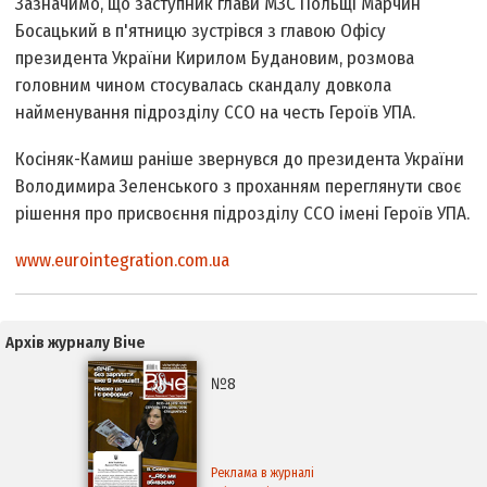
Зазначимо, що заступник глави МЗС Польщі Марчин
Босацький в п'ятницю зустрівся з главою Офісу
президента України Кирилом Будановим, розмова
головним чином стосувалась скандалу довкола
найменування підрозділу ССО на честь Героїв УПА.
Косіняк-Камиш раніше звернувся до президента України
Володимира Зеленського з проханням переглянути своє
рішення про присвоєння підрозділу ССО імені Героїв УПА.
www.eurointegration.com.ua
Архів журналу Віче
№8
Реклама в журналі