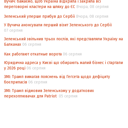
Вучич: бажаємо, щоб Україна відкрила і закрила всі
невизначеності механізму повторного
переговорні кластери на шляху до ЄС
Вчора, 08 серпня
підрахунку голосів виборців
Зеленський уперше прибув до Сербії
Вчора, 08 серпня
Інформаційна безпека суспільства
У Вучича анонсували перший візит Зеленського до Сербії
07 серпня
Зеленський звільнив трьох послів, які представляли Україну на
Балканах
06 серпня
Как работают откатные ворота
06 серпня
Юридична адреса у Києві що обирають малий бізнес і стартапи
у 2026 році
06 серпня
ЗМІ: Трамп вимагав пояснень від Гегсета щодо дефіциту
боєприпасів
06 серпня
ЗМІ: Трамп відмовив Зеленському у додаткових
перехоплювачах для Patriot
05 серпня