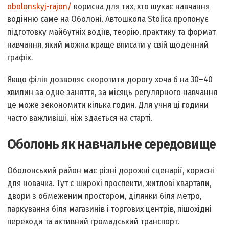
obolonskyj-rajon/
корисна для тих, хто шукає навчання
водінню саме на Оболоні. Автошкола Stolica пропонує
підготовку майбутніх водіїв, теорію, практику та формат
навчання, який можна краще вписати у свій щоденний
графік.
Якщо філія дозволяє скоротити дорогу хоча б на 30–40
хвилин за одне заняття, за місяць регулярного навчання
це може зекономити кілька годин. Для учня ці години
часто важливіші, ніж здається на старті.
Оболонь як навчальне середовище
Оболонський район має різні дорожні сценарії, корисні
для новачка. Тут є широкі проспекти, житлові квартали,
двори з обмеженим простором, ділянки біля метро,
паркування біля магазинів і торгових центрів, пішохідні
переходи та активний громадський транспорт.