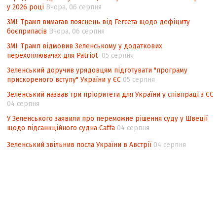
у 2026 році
Вчора, 06 серпня
Інформаційна безпека суспільства
ЗМІ: Трамп вимагав пояснень від Гегсета щодо дефіциту
боєприпасів
Вчора, 06 серпня
ЗМІ: Трамп відмовив Зеленському у додаткових
перехоплювачах для Patriot
05 серпня
Зеленський доручив урядовцям підготувати "програму
прискореного вступу" України у ЄС
05 серпня
Зеленський назвав три пріоритети для України у співпраці з ЄС
04 серпня
У Зеленського заявили про переможне рішення суду у Швеції
щодо підсанкційного судна Caffa
04 серпня
Зеленський звільнив посла України в Австрії
04 серпня