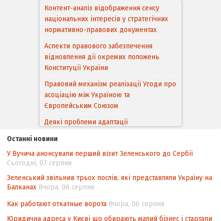
Контент-аналіз відображення сенсу
національних інтересів у стратегічних
нормативно-правових документах
Аспекти правового забезпечення
відновлення дії окремих положень
Конституції України
Правовий механізм реалізації Угоди про
асоціацію між Україною та
Європейським Cоюзом
Деякі проблеми адаптації
законодавства України щодо зазначення
Останні новини
походження товарів відповідно до
У Вучича анонсували перший візит Зеленського до Сербії
Угоди про торговельні аспекти прав
Сьогодні, 07 серпня
інтелектуальної власності (TRIPS) у
контексті євроінтеграції
Зеленський звільнив трьох послів, які представляли Україну на
Балканах
Вчора, 06 серпня
Аналіз виборчого законодавства щодо
невизначеності механізму повторного
Как работают откатные ворота
Вчора, 06 серпня
підрахунку голосів виборців
Юридична адреса у Києві що обирають малий бізнес і стартапи