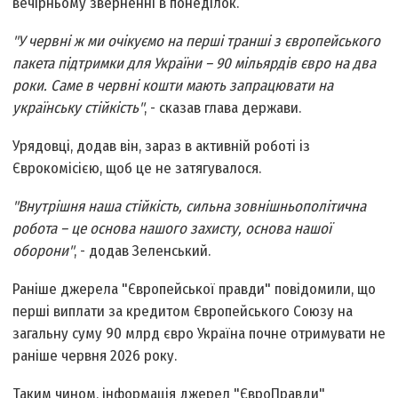
вечірньому зверненні в понеділок.
"У червні ж ми очікуємо на перші транші з європейського
пакета підтримки для України – 90 мільярдів євро на два
роки. Саме в червні кошти мають запрацювати на
українську стійкість"
, - сказав глава держави.
Урядовці, додав він, зараз в активній роботі із
Єврокомісією, щоб це не затягувалося.
"Внутрішня наша стійкість, сильна зовнішньополітична
робота – це основа нашого захисту, основа нашої
оборони"
, - додав Зеленський.
Раніше джерела "Європейської правди" повідомили, що
перші виплати за кредитом Європейського Союзу на
загальну суму 90 млрд євро Україна почне отримувати не
раніше червня 2026 року.
Таким чином, інформація джерел "ЄвроПравди"