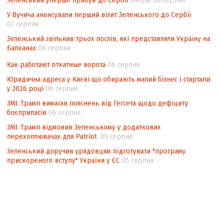
підрахунку голосів виборців
У Вучича анонсували перший візит Зеленського до Сербії
07 серпня
Інформаційна безпека суспільства
Зеленський звільнив трьох послів, які представляли Україну на
Балканах
06 серпня
Как работают откатные ворота
06 серпня
Юридична адреса у Києві що обирають малий бізнес і стартапи
у 2026 році
06 серпня
ЗМІ: Трамп вимагав пояснень від Гегсета щодо дефіциту
боєприпасів
06 серпня
ЗМІ: Трамп відмовив Зеленському у додаткових
перехоплювачах для Patriot
05 серпня
Зеленський доручив урядовцям підготувати "програму
прискореного вступу" України у ЄС
05 серпня