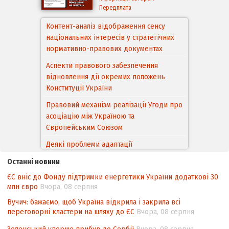
Передплата
Контент-аналіз відображення сенсу
національних інтересів у стратегічних
нормативно-правових документах
Аспекти правового забезпечення
відновлення дії окремих положень
Конституції України
Правовий механізм реалізації Угоди про
асоціацію між Україною та
Європейським Cоюзом
Деякі проблеми адаптації
законодавства України щодо зазначення
Останні новини
походження товарів відповідно до
ЄС вніс до Фонду підтримки енергетики України додаткові 30
Угоди про торговельні аспекти прав
млн євро
Вчора, 08 серпня
інтелектуальної власності (TRIPS) у
контексті євроінтеграції
Вучич: бажаємо, щоб Україна відкрила і закрила всі
переговорні кластери на шляху до ЄС
Вчора, 08 серпня
Аналіз виборчого законодавства щодо
невизначеності механізму повторного
Зеленський уперше прибув до Сербії
Вчора, 08 серпня