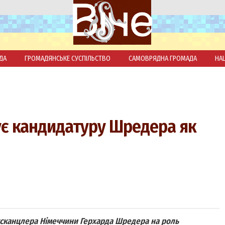
ДА
ГРОМАДЯНСЬКЕ СУСПІЛЬСТВО
САМОВРЯДНА ГРОМАДА
НА
мує кандидатуру Шредера як
ексканцлера Німеччини Герхарда Шредера на роль