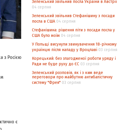
Зеленський звільнив посла України в Австрії
04 серпня
Зеленський звільнив Стефанішину з посади
посла в США
04 серпня
Стефанішина: рішення піти з посади посла у
США було моїм
04 серпня
У Польщі висунули звинувачення 18-річному
українцю після нападу у Вроцлаві
03 серпня
а з Росією
Корецький: без злагодженої роботи уряду і
Ради не буде руху до ЄС
03 серпня
Зеленський розповів, як і з ким веде
ом
переговори про майбутню антибалістичну
систему "Фрея"
03 серпня
ктично є
о