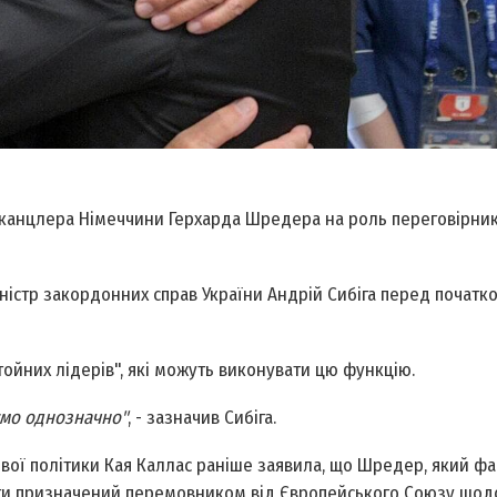
ксканцлера Німеччини Герхарда Шредера на роль переговірник
іністр закордонних справ України Андрій Сибіга перед початк
тойних лідерів", які можуть виконувати цю функцію.
уємо однозначно"
, - зазначив Сибіга.
ової політики Кая Каллас раніше заявила, що Шредер, який фа
ути призначений перемовником від Європейського Союзу щод