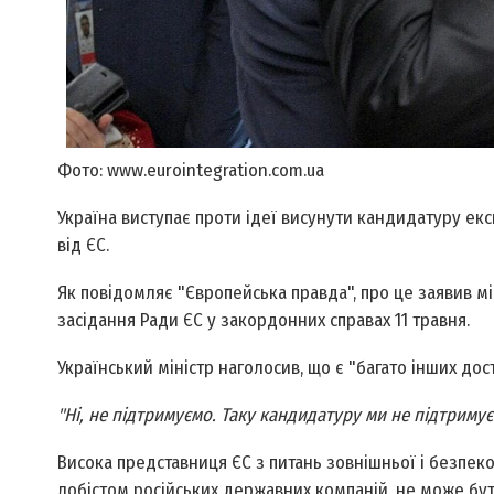
Фото: www.eurointegration.com.ua
Україна виступає проти ідеї висунути кандидатуру е
від ЄС.
Як повідомляє "Європейська правда", про це заявив м
засідання Ради ЄС у закордонних справах 11 травня.
Український міністр наголосив, що є "багато інших дос
"Ні, не підтримуємо. Таку кандидатуру ми не підтрим
Висока представниця ЄС з питань зовнішньої і безпек
лобістом російських державних компаній, не може б