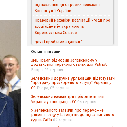
відновлення дії окремих положень
Конституції України
Правовий механізм реалізації Угоди про
асоціацію між Україною та
Європейським Cоюзом
Деякі проблеми адаптації
законодавства України щодо зазначення
Останні новини
походження товарів відповідно до
ЗМІ: Трамп відмовив Зеленському у
Угоди про торговельні аспекти прав
додаткових перехоплювачах для Patriot
інтелектуальної власності (TRIPS) у
Вчора, 05 серпня
контексті євроінтеграції
Зеленський доручив урядовцям підготувати
"програму прискореного вступу" України у
Аналіз виборчого законодавства щодо
ЄС
Вчора, 05 серпня
невизначеності механізму повторного
підрахунку голосів виборців
Зеленський назвав три пріоритети для
України у співпраці з ЄС
04 серпня
Інформаційна безпека суспільства
У Зеленського заявили про переможне
рішення суду у Швеції щодо підсанкційного
судна Caffa
04 серпня