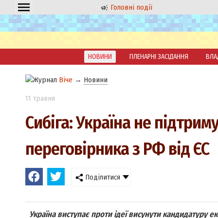
Головні події
НОВИНИ
ПЛЕНАРНІ ЗАСІДАННЯ
ВЛА
Віче
→
Новини
11 травня
Сибіга: Україна не підтри
переговірника з РФ від ЄС
Поділитися
Україна виступає проти ідеї висунути кандидатуру 