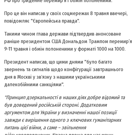
РФ про триденне перемир’я і обмін полоненими.
Про це він написав у своїх соцмережах 8 травня ввечері,
повідомляє "Європейська правда".
Такими чином глава держави підтвердив анонсоване
раніше президентом США Дональдом Трампом перемир’я
9-11 травня і обмін полоненими у форматі 1000 на 1000.
Президент написав, що цими днями "було багато
звернень та сигналів щодо конфігурації завтрашнього
дня в Москві у звʼязку з нашими українськими
далекобійними санкціями".
"Принцип дзеркальності в наших діях добре відомий та
був доведений російській стороні. Додатковим
аргументом для України у визначенні нашої позиції
завжди є вирішення одного з ключових гуманітарних
питань цієї війни, а саме – звільнення