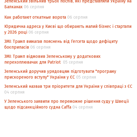
Зеленський звільнив трьох послів, які представляли Україну на
невизначеності механізму повторного
Балканах
06 серпня
підрахунку голосів виборців
Как работают откатные ворота
06 серпня
Інформаційна безпека суспільства
Юридична адреса у Києві що обирають малий бізнес і стартапи
у 2026 році
06 серпня
ЗМІ: Трамп вимагав пояснень від Гегсета щодо дефіциту
боєприпасів
06 серпня
ЗМІ: Трамп відмовив Зеленському у додаткових
перехоплювачах для Patriot
05 серпня
Зеленський доручив урядовцям підготувати "програму
прискореного вступу" України у ЄС
05 серпня
Зеленський назвав три пріоритети для України у співпраці з ЄС
04 серпня
У Зеленського заявили про переможне рішення суду у Швеції
щодо підсанкційного судна Caffa
04 серпня