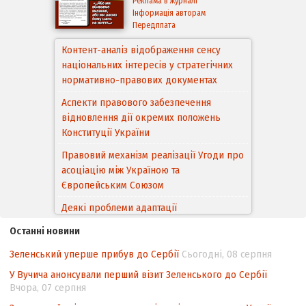
Реклама в журналі
Інформація авторам
Передплата
Контент-аналіз відображення сенсу
національних інтересів у стратегічних
нормативно-правових документах
Аспекти правового забезпечення
відновлення дії окремих положень
Конституції України
Правовий механізм реалізації Угоди про
асоціацію між Україною та
Європейським Cоюзом
Деякі проблеми адаптації
законодавства України щодо зазначення
Останні новини
походження товарів відповідно до
Угоди про торговельні аспекти прав
Зеленський уперше прибув до Сербії
Сьогодні, 08 серпня
інтелектуальної власності (TRIPS) у
У Вучича анонсували перший візит Зеленського до Сербії
контексті євроінтеграції
Вчора, 07 серпня
Аналіз виборчого законодавства щодо