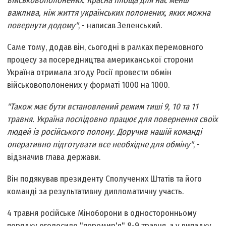
військовополонених. Красна площа для нас менш
важлива, ніж життя українських полонених, яких можна
повернути додому"
, - написав Зеленський.
Саме тому, додав він, сьогодні в рамках перемовного
процесу за посередництва американської сторони
Україна отримала згоду Росії провести обмін
військовополонених у форматі 1000 на 1000.
"Також має бути встановлений режим тиші 9, 10 та 11
травня. Україна послідовно працює для повернення своїх
людей із російського полону. Доручив нашій команді
оперативно підготувати все необхідне для обміну"
, -
відзначив глава держави.
Він подякував президенту Сполучених Штатів та його
команді за результативну дипломатичну участь.
4 травня російське Міноборони в односторонньому
порядку оголосило "перемир'я" 8-9 травня, а у випадку