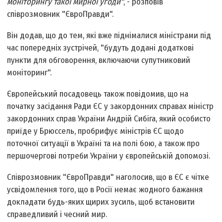
моніторингу такої мирної угоди"
, - розповів
співрозмовник "ЄвроПравди".
Він додав, що до тем, які вже піднімалися міністрами під
час попередніх зустрічей, "будуть додані додаткові
пункти для обговорення, включаючи супутниковий
моніторинг".
Європейський посадовець також повідомив, що на
початку засідання Ради ЄС у закордонних справах міністр
закордонних справ України Андрій Сибіга, який особисто
приїде у Брюссель, пробрифує міністрів ЄС щодо
поточної ситуації в Україні та на полі бою, а також про
першочергові потреби України у європейській допомозі.
Співрозмовник "ЄвроПравди" наголосив, що в ЄС є чітке
усвідомлення того, що в Росії немає жодного бажання
докладати будь-яких щирих зусиль, щоб встановити
справедливий і чесний мир.