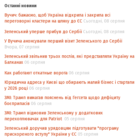
законодавства України щодо зазначення
Останні новини
походження товарів відповідно до
Вучич: бажаємо, щоб Україна відкрила і закрила всі
Угоди про торговельні аспекти прав
переговорні кластери на шляху до ЄС
Сьогодні, 08 серпня
інтелектуальної власності (TRIPS) у
контексті євроінтеграції
Зеленський уперше прибув до Сербії
Сьогодні, 08 серпня
Аналіз виборчого законодавства щодо
У Вучича анонсували перший візит Зеленського до Сербії
невизначеності механізму повторного
Вчора, 07 серпня
підрахунку голосів виборців
Зеленський звільнив трьох послів, які представляли Україну на
Балканах
06 серпня
Інформаційна безпека суспільства
Как работают откатные ворота
06 серпня
Юридична адреса у Києві що обирають малий бізнес і стартапи
у 2026 році
06 серпня
ЗМІ: Трамп вимагав пояснень від Гегсета щодо дефіциту
боєприпасів
06 серпня
ЗМІ: Трамп відмовив Зеленському у додаткових
перехоплювачах для Patriot
05 серпня
Зеленський доручив урядовцям підготувати "програму
прискореного вступу" України у ЄС
05 серпня