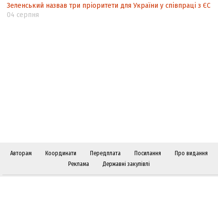
Зеленський назвав три пріоритети для України у співпраці з ЄС
04 серпня
Авторам
Координати
Передплата
Посилання
Про видання
Реклама
Державні закупівлі
Слідкуйте за "Віче" у соціальних мережах