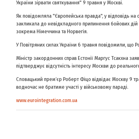
України зірвати святкування" 9 травня у Москві.
Як повідомляла "Європейська правда", у відповідь на
закликала до невідкладного припинення бойових дій з
зокрема Німеччина та Норвегія.
У Повітряних силах України 6 травня повідомили, що Р
Міністр закордонних справ Естонії Маргус Тсакхна зая
підтверджує відсутність інтересу Москви до реальног
Словацький премʼєр Роберт Фіцо відвідає Москву 9 тр
водночас не братиме участі у військовому параді.
www.eurointegration.com.ua