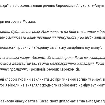
ди" з Брюсселя, заявив речник Єврокомісії Ануар Ель-Ануні у
ри погрози з Москви.
ння. Публічні погрози Росії напасти на Київ є частиною її бе
удемо змінювати нашу позицію чи присутність у Києві"
, - заяви
покласти провину на Україну за власну загарбницьку війну".
і та в інших місцях України… За останні роки Росія вже завдал
ючно з делегацією ЄС, своїми безрозсудними нападами. Росія
винних громадян"
, - розповів речник Єврокомісії.
алі спроби України закликати до припинення вогню та миру, 
сія ніколи не виявляла жодного серйозного наміру зупинити
завчасно евакуювати з Києва своїх дипломатів "на випадок с