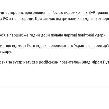
 одностороннє проголошення Росією перемир’я на 8–9 травня 
 РФ з ночі середи. Цей заклик підтримали й західні партнери
осія з перших же годин доби почала чергові повітряні удари.
вив, що відмова Росії від запропонованого Україною перемир’
о миру.
авня та зустрінеться з російським правителем Владіміром Пут