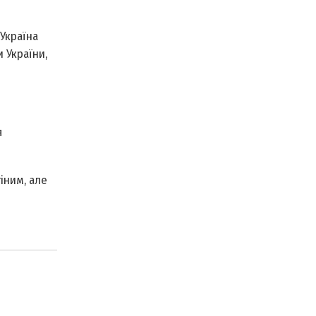
Україна
 України,
я
іним, але