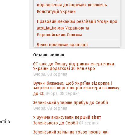
відновлення дії окремих положень
Конституції України
Правовий механізм реалізації Угоди про
асоціацію між Україною та
Європейським Cоюзом
Деякі проблеми адаптації
законодавства України щодо зазначення
Останні новини
походження товарів відповідно до
ЄС вніс до Фонду підтримки енергетики
Угоди про торговельні аспекти прав
України додаткові 30 млн євро
інтелектуальної власності (TRIPS) у
Вчора, 08 серпня
контексті євроінтеграції
Вучич: бажаємо, щоб Україна відкрила і
закрила всі переговорні кластери на шляху
Аналіз виборчого законодавства щодо
до ЄС
Вчора, 08 серпня
невизначеності механізму повторного
підрахунку голосів виборців
Зеленський уперше прибув до Сербії
Вчора, 08 серпня
Інформаційна безпека суспільства
У Вучича анонсували перший візит
сті в
Зеленського до Сербії
07 серпня
Зеленський звільнив трьох послів, які