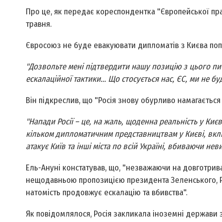
Про це, як передає кореспондентка "Європейської прав
травня.
Євросоюз не буде евакуювати дипломатів з Києва поп
"Дозвольте мені підтвердити нашу позицію з цього пита
ескалаційної тактики… Що стосується нас, ЄС, ми не б
Він підкреслив, що "Росія знову обурливо намагається 
"Напади Росії – це, на жаль, щоденна реальність у Києв
кільком дипломатичним представництвам у Києві, вкл
атакує Київ та інші міста по всій Україні, вбиваючи не
Ель-Ануні констатував, що, "незважаючи на довготрив
нещодавньою пропозицією президента Зеленського, Ро
натомість продовжує ескалацію та вбивства".
Як повідомлялося, Росія закликала іноземні держави 