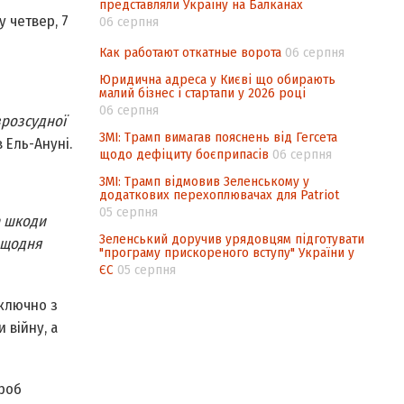
представляли Україну на Балканах
 четвер, 7
06 серпня
Как работают откатные ворота
06 серпня
Юридична адреса у Києві що обирають
малий бізнес і стартапи у 2026 році
06 серпня
зрозсудної
ЗМІ: Трамп вимагав пояснень від Гегсета
в Ель-Ануні.
щодо дефіциту боєприпасів
06 серпня
ЗМІ: Трамп відмовив Зеленському у
додаткових перехоплювачах для Patriot
05 серпня
а шкоди
Зеленський доручив урядовцям підготувати
 щодня
"програму прискореного вступу" України у
ЄС
05 серпня
включно з
 війну, а
проб