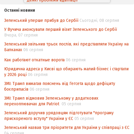
Деякі проблеми адаптації
законодавства України щодо зазначення
Останні новини
походження товарів відповідно до
Угоди про торговельні аспекти прав
Зеленський уперше прибув до Сербії
Сьогодні, 08 серпня
інтелектуальної власності (TRIPS) у
У Вучича анонсували перший візит Зеленського до Сербії
контексті євроінтеграції
Вчора, 07 серпня
Аналіз виборчого законодавства щодо
Зеленський звільнив трьох послів, які представляли Україну на
невизначеності механізму повторного
Балканах
06 серпня
підрахунку голосів виборців
Как работают откатные ворота
06 серпня
Інформаційна безпека суспільства
Юридична адреса у Києві що обирають малий бізнес і стартапи
у 2026 році
06 серпня
ЗМІ: Трамп вимагав пояснень від Гегсета щодо дефіциту
боєприпасів
06 серпня
ЗМІ: Трамп відмовив Зеленському у додаткових
перехоплювачах для Patriot
05 серпня
Зеленський доручив урядовцям підготувати "програму
прискореного вступу" України у ЄС
05 серпня
Зеленський назвав три пріоритети для України у співпраці з ЄС
04 серпня