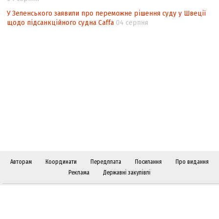
У Зеленського заявили про переможне рішення суду у Швеції
щодо підсанкційного судна Caffa
04 серпня
Авторам
Координати
Передплата
Посилання
Про видання
Реклама
Державні закупівлі