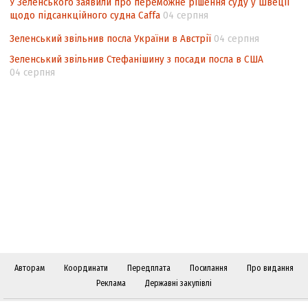
У Зеленського заявили про переможне рішення суду у Швеції
щодо підсанкційного судна Caffa
04 серпня
Зеленський звільнив посла України в Австрії
04 серпня
Зеленський звільнив Стефанішину з посади посла в США
04 серпня
Авторам
Координати
Передплата
Посилання
Про видання
Реклама
Державні закупівлі