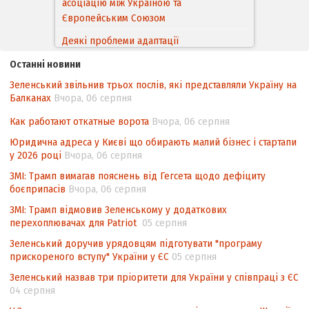
асоціацію між Україною та
Європейським Cоюзом
Деякі проблеми адаптації
законодавства України щодо зазначення
Останні новини
походження товарів відповідно до
Зеленський звільнив трьох послів, які представляли Україну на
Угоди про торговельні аспекти прав
Балканах
Вчора, 06 серпня
інтелектуальної власності (TRIPS) у
контексті євроінтеграції
Как работают откатные ворота
Вчора, 06 серпня
Аналіз виборчого законодавства щодо
Юридична адреса у Києві що обирають малий бізнес і стартапи
невизначеності механізму повторного
у 2026 році
Вчора, 06 серпня
підрахунку голосів виборців
ЗМІ: Трамп вимагав пояснень від Гегсета щодо дефіциту
боєприпасів
Вчора, 06 серпня
Інформаційна безпека суспільства
ЗМІ: Трамп відмовив Зеленському у додаткових
перехоплювачах для Patriot
05 серпня
Зеленський доручив урядовцям підготувати "програму
прискореного вступу" України у ЄС
05 серпня
Зеленський назвав три пріоритети для України у співпраці з ЄС
04 серпня