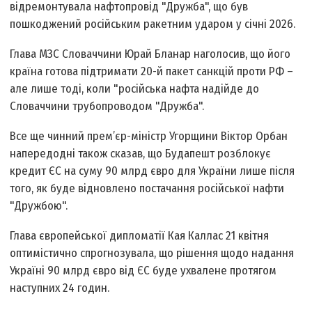
відремонтувала нафтопровід "Дружба", що був
пошкоджений російським ракетним ударом у січні 2026.
Глава МЗС Словаччини Юрай Бланар наголосив, що його
країна готова підтримати 20-й пакет санкцій проти РФ –
але лише тоді, коли "російська нафта надійде до
Словаччини трубопроводом "Дружба".
Все ще чинний прем’єр-міністр Угорщини Віктор Орбан
напередодні також сказав, що Будапешт розблокує
кредит ЄС на суму 90 млрд євро для України лише після
того, як буде відновлено постачання російської нафти
"Дружбою".
Глава європейської дипломатії Кая Каллас 21 квітня
оптимістично спрогнозувала, що рішення щодо надання
Україні 90 млрд євро від ЄС буде ухвалене протягом
наступних 24 годин.