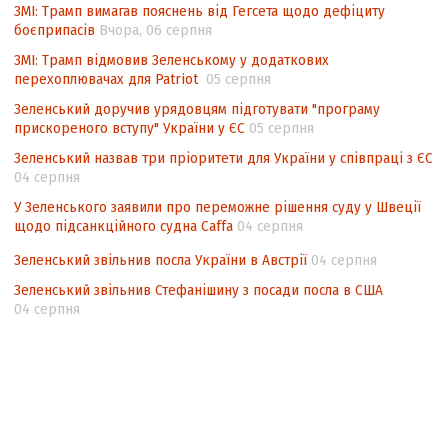
підрахунку голосів виборців
ЗМІ: Трамп вимагав пояснень від Гегсета щодо дефіциту
боєприпасів
Вчора, 06 серпня
Інформаційна безпека суспільства
ЗМІ: Трамп відмовив Зеленському у додаткових
перехоплювачах для Patriot
05 серпня
Зеленський доручив урядовцям підготувати "програму
прискореного вступу" України у ЄС
05 серпня
Зеленський назвав три пріоритети для України у співпраці з ЄС
04 серпня
У Зеленського заявили про переможне рішення суду у Швеції
щодо підсанкційного судна Caffa
04 серпня
Зеленський звільнив посла України в Австрії
04 серпня
Зеленський звільнив Стефанішину з посади посла в США
04 серпня