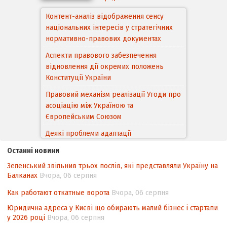
Контент-аналіз відображення сенсу
національних інтересів у стратегічних
нормативно-правових документах
Аспекти правового забезпечення
відновлення дії окремих положень
Конституції України
Правовий механізм реалізації Угоди про
асоціацію між Україною та
Європейським Cоюзом
Деякі проблеми адаптації
законодавства України щодо зазначення
Останні новини
походження товарів відповідно до
Зеленський звільнив трьох послів, які представляли Україну на
Угоди про торговельні аспекти прав
Балканах
Вчора, 06 серпня
інтелектуальної власності (TRIPS) у
контексті євроінтеграції
Как работают откатные ворота
Вчора, 06 серпня
Аналіз виборчого законодавства щодо
Юридична адреса у Києві що обирають малий бізнес і стартапи
невизначеності механізму повторного
у 2026 році
Вчора, 06 серпня