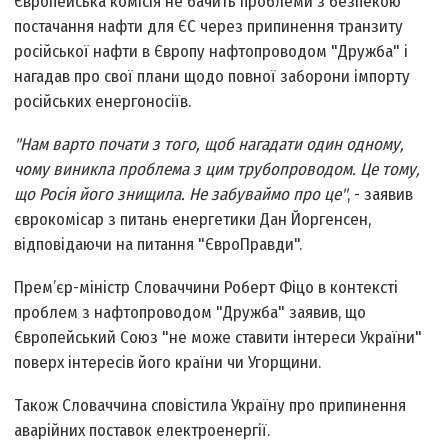
Європейська комісія не бачить проблеми з безпекою
постачання нафти для ЄС через припинення транзиту
російської нафти в Європу нафтопроводом "Дружба" і
нагадав про свої плани щодо повної заборони імпорту
російських енергоносіїв.
"Нам варто почати з того, щоб нагадати один одному,
чому виникла проблема з цим трубопроводом. Це тому,
що Росія його знищила. Не забуваймо про це"
, - заявив
єврокомісар з питань енергетики Дан Йоргенсен,
відповідаючи на питання "ЄвроПравди".
Прем’єр-міністр Словаччини Роберт Фіцо в контексті
проблем з нафтопроводом "Дружба" заявив, що
Європейський Союз "не може ставити інтереси України"
поверх інтересів його країни чи Угорщини.
Також Словаччина сповістила Україну про припинення
аварійних поставок електроенергії.