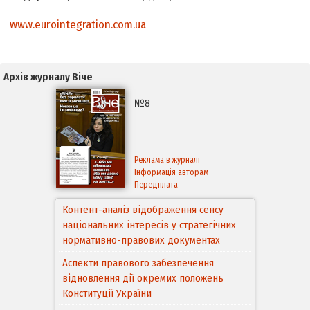
www.eurointegration.com.ua
Архів журналу Віче
№8
Реклама в журналі
Інформація авторам
Передплата
Аспекти правового забезпечення
відновлення дії окремих положень
Конституції України
Правовий механізм реалізації Угоди про
асоціацію між Україною та
Європейським Cоюзом