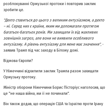
розблокуванні Ормузької протоки і повторив заклик
зробити це.
"Дехто ставиться до цього з великим ентузіазмом, а дехто
– ні. Серед них є країни, яким ми допомагали протягом
багатьох-багатьох років. Ми захищали їх від жахливих
зовнішніх загроз, але вони не виявили особливого
ентузіазму. А рівень ентузіазму для мене має значення"
, -
заявив Трамп під час заходу в Білому домі.
Відмова Європи?
У Німеччині відхилили заклик Трампа разом захищати
Ормузьку протоку.
Міністр оборони Німеччини Борис Пісторіус наголосив, що
це "не наша війна, ми її не починали".
Він також додав, що операція США та Ізраїлю проти Ірану