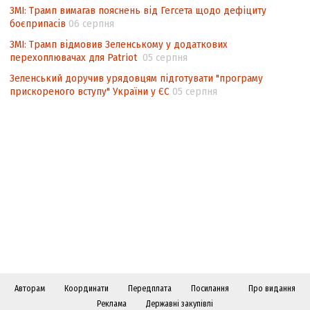
ЗМІ: Трамп вимагав пояснень від Гегсета щодо дефіциту
боєприпасів
06 серпня
ЗМІ: Трамп відмовив Зеленському у додаткових
перехоплювачах для Patriot
05 серпня
Зеленський доручив урядовцям підготувати "програму
прискореного вступу" України у ЄС
05 серпня
Авторам
Координати
Передплата
Посилання
Про видання
Реклама
Державні закупівлі