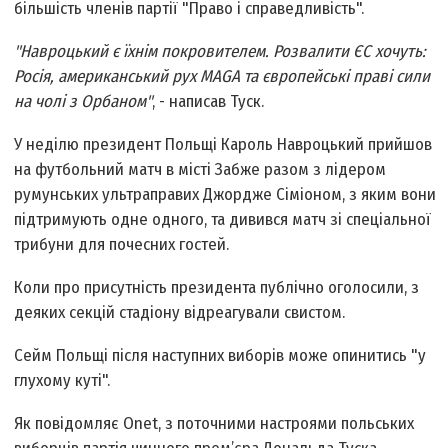
більшість членів партії "Право і справедливість".
"Навроцький є їхнім покровителем. Розвалити ЄС хочуть:
Росія, американський рух MAGA та європейські праві сили
на чолі з Орбаном"
, - написав Туск.
У неділю президент Польщі Кароль Навроцький прийшов
на футбольний матч в місті Забже разом з лідером
румунських ультраправих Джордже Сіміоном, з яким вони
підтримують одне одного, та дивився матч зі спеціальної
трибуни для почесних гостей.
Коли про присутність президента публічно оголосили, з
деяких секцій стадіону відреагували свистом.
Сейм Польщі після наступних виборів може опинитись "у
глухому куті".
Як повідомляє Onet, з поточними настроями польських