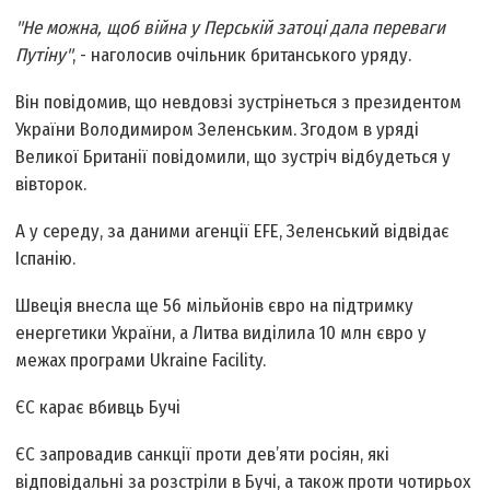
"Не можна, щоб війна у Перській затоці дала переваги
Путіну"
, - наголосив очільник британського уряду.
Він повідомив, що невдовзі зустрінеться з президентом
України Володимиром Зеленським. Згодом в уряді
Великої Британії повідомили, що зустріч відбудеться у
вівторок.
А у середу, за даними агенції EFE, Зеленський відвідає
Іспанію.
Швеція внесла ще 56 мільйонів євро на підтримку
енергетики України, а Литва виділила 10 млн євро у
межах програми Ukraine Facility.
ЄС карає вбивць Бучі
ЄС запровадив санкції проти дев’яти росіян, які
відповідальні за розстріли в Бучі, а також проти чотирьох