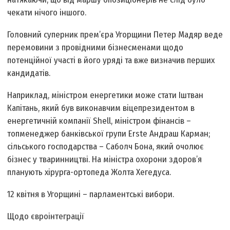
чекати нічого іншого.
Головний суперник прем’єра Угорщини Петер Мадяр веде
перемовини з провідними бізнесменами щодо
потенційної участі в його уряді та вже визначив перших
кандидатів.
Наприклад, міністром енергетики може стати Іштван
Капітань, який був виконавчим віцепрезидентом в
енергетичній компанії Shell, міністром фінансів –
топменеджер банківської групи Erste Андраш Карман;
сільського господарства – Саболч Бона, який очолює
бізнес у тваринництві. На міністра охорони здоров’я
планують хірурга-ортопеда Жолта Хегедуса.
12 квітня в Угорщині – парламентські вибори.
Щодо євроінтеграції