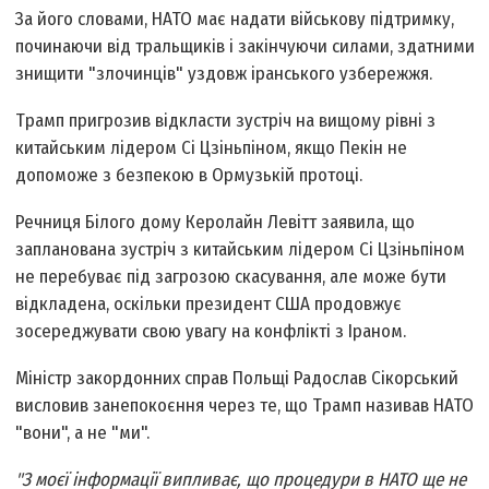
За його словами, НАТО має надати військову підтримку,
починаючи від тральщиків і закінчуючи силами, здатними
знищити "злочинців" уздовж іранського узбережжя.
Трамп пригрозив відкласти зустріч на вищому рівні з
китайським лідером Сі Цзіньпіном, якщо Пекін не
допоможе з безпекою в Ормузькій протоці.
Речниця Білого дому Керолайн Левітт заявила, що
запланована зустріч з китайським лідером Сі Цзіньпіном
не перебуває під загрозою скасування, але може бути
відкладена, оскільки президент США продовжує
зосереджувати свою увагу на конфлікті з Іраном.
Міністр закордонних справ Польщі Радослав Сікорський
висловив занепокоєння через те, що Трамп називав НАТО
"вони", а не "ми".
"З моєї інформації випливає, що процедури в НАТО ще не