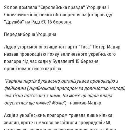
Як повідомляла "Європейська правда", Угорщина і
Словаччина ініціювали обговорення нафтопроводу
"Дружба" на Раді ЄС 16 березня.
Передвиборча Угорщина
Лідер угорської опозиційної партії "Тиса" Петер Мадяр
назвав провокацією появу величезного українського
прапора під час ходи у Будапешті 15 березня,
організованої його партією.
"Керівна партія буквально організувала провокацію з
фейковим (українським) прапором за допомогою молоді,
яка тісно пов’язана з ними. Чи може ця підла влада
опуститися ще нижче? Може"
, - написав Мадяр.
Акція з українським прапором тривала лише кілька
хвилин, проте її масово висвітлили проурядові ЗМІ,
натякаючи, що від маршу опозиціонерів не слід було