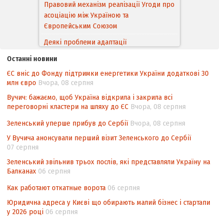
Деякі проблеми адаптації
законодавства України щодо зазначення
походження товарів відповідно до
Угоди про торговельні аспекти прав
інтелектуальної власності (TRIPS) у
контексті євроінтеграції
Останні новини
ЄС вніс до Фонду підтримки енергетики України додаткові 30
Аналіз виборчого законодавства щодо
млн євро
Вчора, 08 серпня
невизначеності механізму повторного
підрахунку голосів виборців
Вучич: бажаємо, щоб Україна відкрила і закрила всі
переговорні кластери на шляху до ЄС
Вчора, 08 серпня
Інформаційна безпека суспільства
Зеленський уперше прибув до Сербії
Вчора, 08 серпня
Контент-аналіз відображення сенсу
У Вучича анонсували перший візит Зеленського до Сербії
національних інтересів у стратегічних
07 серпня
нормативно-правових документах
Зеленський звільнив трьох послів, які представляли Україну на
Балканах
06 серпня
Как работают откатные ворота
06 серпня
Юридична адреса у Києві що обирають малий бізнес і стартапи
у 2026 році
06 серпня