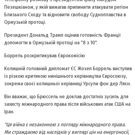
Пезешкіаном, у якій вимагав припинити атакувати регіон
Близького Сходу та відновити свободу Судноплавства в
Ормузькій протоці.
Президент Дональд Трамп оцінив готовність Франції
допомогти в Ормузькій протоці на "8 з 10".
Боррель розкритикував Єврокомісію
Колишній головний дипломат ЄС Жозеп Боррель виступив
із різкою критикою нинішнього керівництва Євросоюзу,
зокрема своєї колишньої керівниці Урсули фон дер Ляєн.
Він вважає, що Брюссель не доклав достатніх зусиль для
захисту міжнародного права після військових атак США на
Іран.
"Ця війна є незаконною з погляду міжнародного права.
Ми страждаємо від наслідків у вигляді цін на енергоносії,