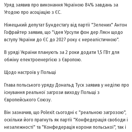
Уряд заявив про виконання Україною 84% завдань за
Угодою про асоціацію з ЄС.
Німецький депутат Бундестагу від партії "Зелених" Антон
Гофрайтер заявив, що "ідея Урсули фон дер Ляєн щодо
вступу України до ЄС до 2027 року є нереалістичною".
В уряді України планують за 2 роки додати 1,5 ГВт для
обміну електроенергією з Європою.
Щодо настроїв у Польщі
Глава польського уряду Дональд Туск заявив у неділю про
існування реальної загрози виходу Польщі з
Європейського Союзу.
Він зазначив, що Polexit сьогодні є "реальною загрозою",
оскільки його прагнуть як партії "Конфедерація свободи і
незалежності" та "Конфедерація корони польської", так і