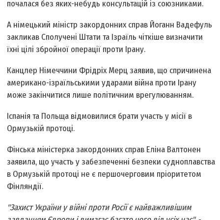
почалася без яких-небудь консультацій із союзниками.
А німецький міністр закордонних справ Йоганн Вадефуль
закликав Сполучені Штати та Ізраїль чіткіше визначити
їхні цілі збройної операції проти Ірану.
Канцлер Німеччини Фрідріх Мерц заявив, що спричинена
американо-ізраїльськими ударами війна проти Ірану
може закінчитися лише політичним врегулюванням.
Іспанія та Польща відмовилися брати участь у місії в
Ормузькій протоці.
Фінська міністерка закордонних справ Еліна Валтонен
заявила, що участь у забезпеченні безпеки судноплавства
в Ормузькій протоці не є першочерговим пріоритетом
Фінляндії.
"Захист України у війні проти Росії є найважливішим
завданням Європи і вимагає багато чого від усіх нас"
, -