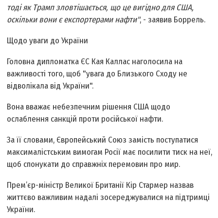
тоді як Трамп зловтішається, що це вигідно для США,
оскільки вони є експортерами нафти"
, - заявив Боррель.
Щодо уваги до України
Головна дипломатка ЄС Кая Каллас наголосила на
важливості того, щоб "увага до Близького Сходу не
відволікала від України".
Вона вважає небезпечним рішення США щодо
ослаблення санкцій проти російської нафти.
За її словами, Європейський Союз замість поступатися
максималістським вимогам Росії має посилити тиск на неї,
щоб спонукати до справжніх перемовин про мир.
Прем’єр-міністр Великої Британії Кір Стармер назвав
життєво важливим надалі зосереджувалися на підтримці
України.