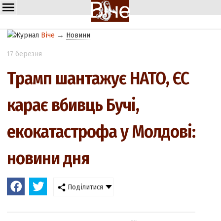
Віче
→
Новини
17 березня
Трамп шантажує НАТО, ЄС
карає вбивць Бучі,
екокатастрофа у Молдові:
новини дня
Поділитися