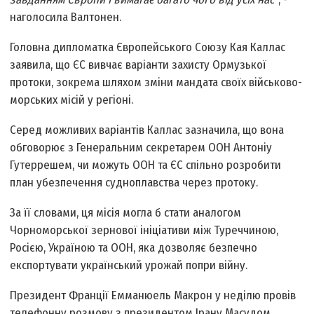
наголосила Валтонен.
Головна дипломатка Європейського Союзу Кая Каллас
заявила, що ЄС вивчає варіанти захисту Ормузької
протоки, зокрема шляхом зміни мандата своїх військово-
морських місій у регіоні.
Серед можливих варіантів Каллас зазначила, що вона
обговорює з Генеральним секретарем ООН Антоніу
Гутеррешем, чи можуть ООН та ЄС спільно розробити
план убезпечення судноплавства через протоку.
За її словами, ця місія могла б стати аналогом
Чорноморської зернової ініціативи між Туреччиною,
Росією, Україною та ООН, яка дозволяє безпечно
експортувати український урожай попри війну.
Президент Франції Емманюель Макрон у неділю провів
телефонну розмову з президентом Ірану Масудом