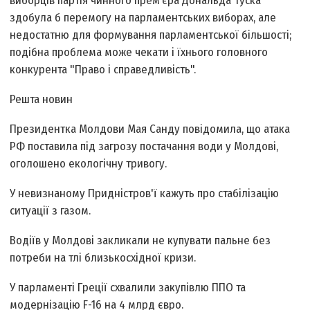
виборців партія чинного прем’єра Дональда Туска
здобула б перемогу на парламентських виборах, але
недостатню для формування парламентської більшості;
подібна проблема може чекати і їхнього головного
конкурента "Право і справедливість".
Решта новин
Президентка Молдови Мая Санду повідомила, що атака
РФ поставила під загрозу постачання води у Молдові,
оголошено екологічну тривогу.
У невизнаному Придністров'ї кажуть про стабілізацію
ситуації з газом.
Водіїв у Молдові закликали не купувати пальне без
потреби на тлі близькосхідної кризи.
У парламенті Греції схвалили закупівлю ППО та
модернізацію F-16 на 4 млрд євро.