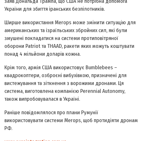
заяв Дональда Трампа, що США не потрібна допомога
України для збиття іранських безпілотників.
Ширше використання Merops може змінити ситуацію для
американських та ізраїльських збройних сил, які були
змушені покладатися на системи протиповітряної
оборони Patriot та THAAD, ракети яких можуть коштувати
понад 4 мільйони доларів кожна.
Крім того, армія США використовує Bumblebees –
квадрокоптери, озброєні вибухівкою, призначені для
вистежування та зіткнення з ворожими дронами. Ця
система, виготовлена компанією Perennial Autonomy,
також випробовувалася в Україні.
Раніше повідомлялося про плани Румунії
використовувати системи Merops, щоб протидіяти дронам
РФ.