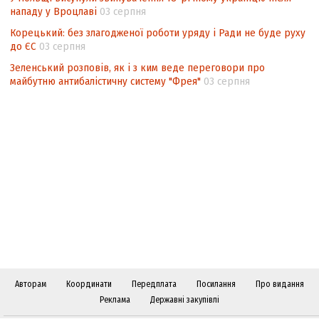
нападу у Вроцлаві
03 серпня
Корецький: без злагодженої роботи уряду і Ради не буде руху
до ЄС
03 серпня
Зеленський розповів, як і з ким веде переговори про
майбутню антибалістичну систему "Фрея"
03 серпня
Авторам
Координати
Передплата
Посилання
Про видання
Реклама
Державні закупівлі