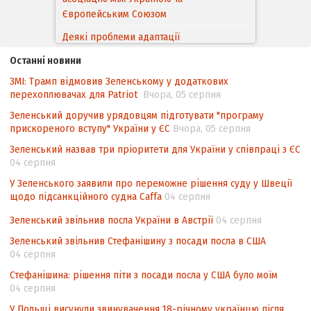
Європейським Cоюзом
Деякі проблеми адаптації
законодавства України щодо зазначення
Останні новини
походження товарів відповідно до
ЗМІ: Трамп відмовив Зеленському у додаткових
Угоди про торговельні аспекти прав
перехоплювачах для Patriot
Вчора, 05 серпня
інтелектуальної власності (TRIPS) у
контексті євроінтеграції
Зеленський доручив урядовцям підготувати "програму
прискореного вступу" України у ЄС
Вчора, 05 серпня
Аналіз виборчого законодавства щодо
Зеленський назвав три пріоритети для України у співпраці з ЄС
невизначеності механізму повторного
04 серпня
підрахунку голосів виборців
У Зеленського заявили про переможне рішення суду у Швеції
Інформаційна безпека суспільства
щодо підсанкційного судна Caffa
04 серпня
Зеленський звільнив посла України в Австрії
04 серпня
Зеленський звільнив Стефанішину з посади посла в США
04 серпня
Стефанішина: рішення піти з посади посла у США було моїм
04 серпня
У Польщі висунули звинувачення 18-річному українцю після