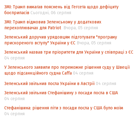
Аналіз виборчого законодавства щодо
ЗМІ: Трамп вимагав пояснень від Гегсета щодо дефіциту
невизначеності механізму повторного
боєприпасів
Сьогодні, 06 серпня
підрахунку голосів виборців
ЗМІ: Трамп відмовив Зеленському у додаткових
перехоплювачах для Patriot
Вчора, 05 серпня
Інформаційна безпека суспільства
Зеленський доручив урядовцям підготувати "програму
прискореного вступу" України у ЄС
Вчора, 05 серпня
Зеленський назвав три пріоритети для України у співпраці з ЄС
04 серпня
У Зеленського заявили про переможне рішення суду у Швеції
щодо підсанкційного судна Caffa
04 серпня
Зеленський звільнив посла України в Австрії
04 серпня
Зеленський звільнив Стефанішину з посади посла в США
04 серпня
Стефанішина: рішення піти з посади посла у США було моїм
04 серпня