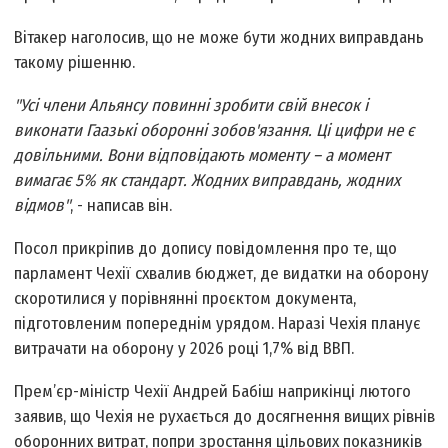
Вітакер наголосив, що не може бути жодних виправдань
такому рішенню.
"Усі члени Альянсу повинні зробити свій внесок і
виконати Гаазькі оборонні зобов'язання. Ці цифри не є
довільними. Вони відповідають моменту – а момент
вимагає 5% як стандарт. Жодних виправдань, жодних
відмов"
, - написав він.
Посол прикріпив до допису повідомлення про те, що
парламент Чехії схвалив бюджет, де видатки на оборону
скоротилися у порівнянні проєктом документа,
підготовленим попереднім урядом. Наразі Чехія планує
витрачати на оборону у 2026 році 1,7% від ВВП.
Прем’єр-міністр Чехії Андрей Бабіш наприкінці лютого
заявив, що Чехія не рухається до досягнення вищих рівнів
оборонних витрат, попри зростання цільових показників