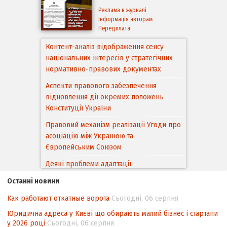
Реклама в журналі
Інформація авторам
Передплата
Контент-аналіз відображення сенсу
національних інтересів у стратегічних
нормативно-правових документах
Аспекти правового забезпечення
відновлення дії окремих положень
Конституції України
Правовий механізм реалізації Угоди про
асоціацію між Україною та
Європейським Cоюзом
Деякі проблеми адаптації
законодавства України щодо зазначення
Останні новини
походження товарів відповідно до
Угоди про торговельні аспекти прав
Как работают откатные ворота
Сьогодні, 06 серпня
інтелектуальної власності (TRIPS) у
Юридична адреса у Києві що обирають малий бізнес і стартапи
контексті євроінтеграції
у 2026 році
Сьогодні, 06 серпня