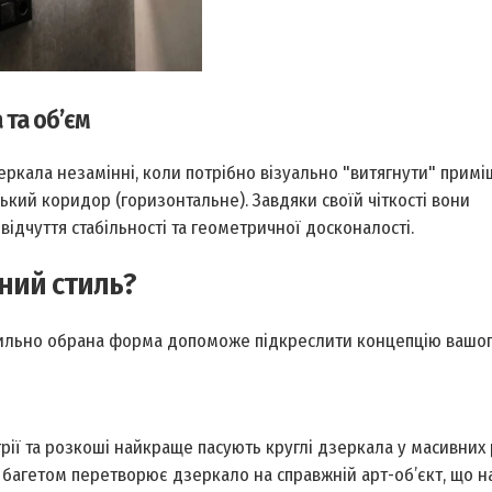
 та об’єм
еркала незамінні, коли потрібно візуально "витягнути" прим
кий коридор (горизонтальне). Завдяки своїй чіткості вони
ідчуття стабільності та геометричної досконалості.
тний стиль?
авильно обрана форма допоможе підкреслити концепцію вашог
рії та розкоші найкраще пасують круглі дзеркала у масивних 
агетом перетворює дзеркало на справжній арт-об’єкт, що н