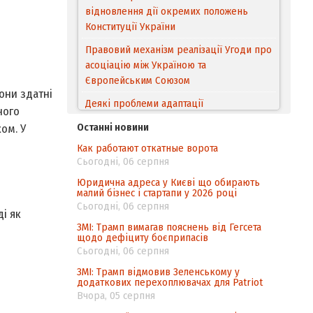
асоціацію між Україною та
Європейським Cоюзом
Деякі проблеми адаптації
законодавства України щодо зазначення
походження товарів відповідно до
они здатні
Угоди про торговельні аспекти прав
ного
інтелектуальної власності (TRIPS) у
контексті євроінтеграції
Останні новини
ом. У
Как работают откатные ворота
Аналіз виборчого законодавства щодо
Сьогодні, 06 серпня
невизначеності механізму повторного
підрахунку голосів виборців
Юридична адреса у Києві що обирають
малий бізнес і стартапи у 2026 році
Інформаційна безпека суспільства
Сьогодні, 06 серпня
ді як
Контент-аналіз відображення сенсу
ЗМІ: Трамп вимагав пояснень від Гегсета
щодо дефіциту боєприпасів
національних інтересів у стратегічних
Сьогодні, 06 серпня
нормативно-правових документах
ЗМІ: Трамп відмовив Зеленському у
додаткових перехоплювачах для Patriot
Вчора, 05 серпня