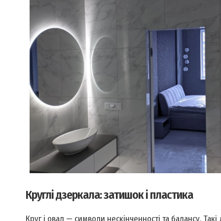
Круглі дзеркала: затишок і пластика
Круг і овал — символи нескінченності та балансу. Такі