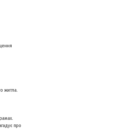
іщення
о житла.
рамах.
агадує про