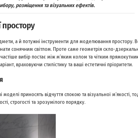
вибору, розміщення та візуальних ефектів.
ї простору
дмети, а й потужні інструменти для моделювання простору. В
мнати сонячним світлом. Проте саме геометрія скло-дзеркаль
йчастіше вибір постає між м’яким колом та чітким прямокутник
ріант, враховуючи стилістику та ваші естетичні пріоритети.
я
і моделі приносять відчуття спокою та візуальної м’якості, то
сті, строгості та зрозумілого порядку.