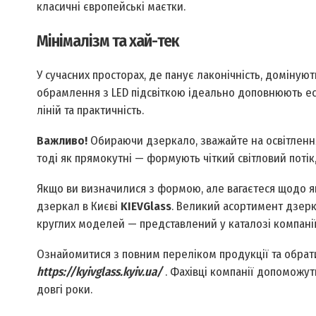
класичні європейські маєтки.
Мінімалізм та хай-тек
У сучасних просторах, де панує лаконічність, доміну
обрамлення з LED підсвіткою ідеально доповнюють ест
ліній та практичність.
Важливо!
Обираючи дзеркало, зважайте на освітлення
тоді як прямокутні — формують чіткий світловий поті
Якщо ви визначилися з формою, але вагаєтеся щодо як
дзеркал в Києві
KIEVGlass
. Великий асортимент дзерк
круглих моделей — представлений у каталозі компані
Ознайомитися з повним переліком продукції та обрати
https://kyivglass.kyiv.ua/
. Фахівці компанії допоможут
довгі роки.