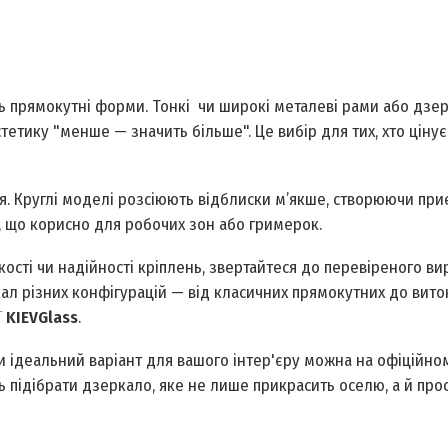
ють прямокутні форми. Тонкі чи широкі металеві рами або дзе
етику "менше — значить більше". Це вибір для тих, хто цінує
. Круглі моделі розсіюють відблиски м’якше, створюючи при
к, що корисно для робочих зон або гримерок.
ості чи надійності кріплень, звертайтеся до перевіреного в
ал різних конфігурацій — від класичних прямокутних до вит
ї
KIEVGlass
.
 ідеальний варіант для вашого інтер'єру можна на офіційном
ь підібрати дзеркало, яке не лише прикрасить оселю, а й пр