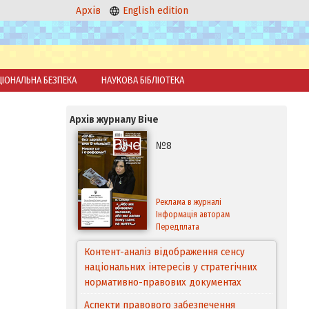
Архів
English edition
ЦІОНАЛЬНА БЕЗПЕКА
НАУКОВА БІБЛІОТЕКА
Архів журналу Віче
№8
Реклама в журналі
Інформація авторам
Передплата
Аспекти правового забезпечення
відновлення дії окремих положень
Конституції України
Правовий механізм реалізації Угоди про