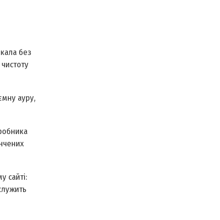
ркала без
 чистоту
ємну ауру,
иробника
ончених
у сайті:
ослужить