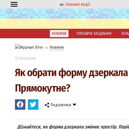
Головні події
НОВИНИ
ПЛЕНАРНІ ЗАСІДАННЯ
ВЛА
Віче
→
Новини
12 березня
Як обрати форму дзеркала д
Прямокутне?
Поділитися
Дізнайтеся, як форма дзеркала змінює простір. Порі