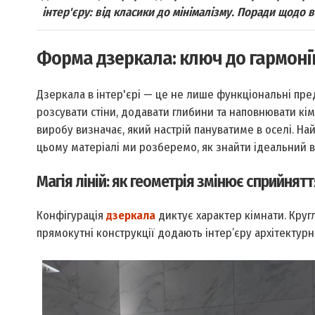
інтер'єру: від класики до мінімалізму. Поради щодо 
Форма дзеркала: ключ до гармоні
Дзеркала в інтер'єрі — це не лише функціональні пре
розсувати стіни, додавати глибини та наповнювати кі
виробу визначає, який настрій пануватиме в оселі. На
цьому матеріалі ми розберемо, як знайти ідеальний ва
Магія ліній: як геометрія змінює сприйнятт
Конфігурація
дзеркала
диктує характер кімнати. Кругл
прямокутні конструкції додають інтер’єру архітектурно