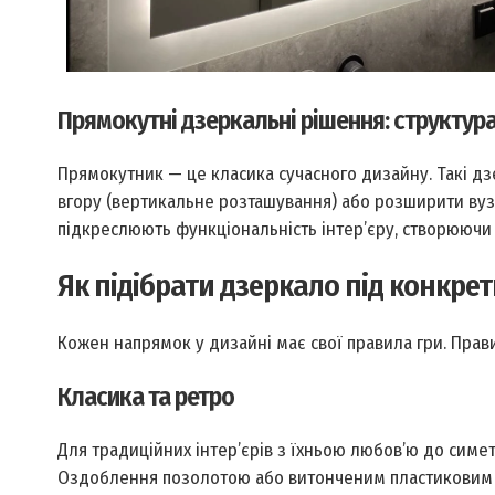
Прямокутні дзеркальні рішення: структура
Прямокутник — це класика сучасного дизайну. Такі дз
вгору (вертикальне розташування) або розширити вузь
підкреслюють функціональність інтер’єру, створюючи в
Як підібрати дзеркало під конкре
Кожен напрямок у дизайні має свої правила гри. Пр
Класика та ретро
Для традиційних інтер’єрів з їхньою любов’ю до симет
Оздоблення позолотою або витонченим пластиковим б