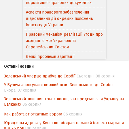
нормативно-правових документах
Аспекти правового забезпечення
відновлення дії окремих положень
Конституції України
Правовий механізм реалізації Угоди про
асоціацію між Україною та
Європейським Cоюзом
Деякі проблеми адаптації
законодавства України щодо зазначення
Останні новини
походження товарів відповідно до
Угоди про торговельні аспекти прав
Зеленський уперше прибув до Сербії
Сьогодні, 08 серпня
інтелектуальної власності (TRIPS) у
У Вучича анонсували перший візит Зеленського до Сербії
контексті євроінтеграції
Вчора, 07 серпня
Аналіз виборчого законодавства щодо
Зеленський звільнив трьох послів, які представляли Україну на
невизначеності механізму повторного
Балканах
06 серпня
підрахунку голосів виборців
Как работают откатные ворота
06 серпня
Інформаційна безпека суспільства
Юридична адреса у Києві що обирають малий бізнес і стартапи
у 2026 році
06 серпня