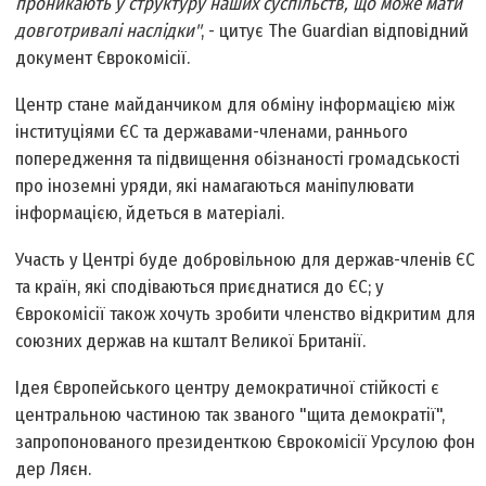
проникають у структуру наших суспільств, що може мати
довготривалі наслідки"
, - цитує The Guardian відповідний
документ Єврокомісії.
Центр стане майданчиком для обміну інформацією між
інституціями ЄС та державами-членами, раннього
попередження та підвищення обізнаності громадськості
про іноземні уряди, які намагаються маніпулювати
інформацією, йдеться в матеріалі.
Участь у Центрі буде добровільною для держав-членів ЄС
та країн, які сподіваються приєднатися до ЄС; у
Єврокомісії також хочуть зробити членство відкритим для
союзних держав на кшталт Великої Британії.
Ідея Європейського центру демократичної стійкості є
центральною частиною так званого "щита демократії",
запропонованого президенткою Єврокомісії Урсулою фон
дер Ляєн.