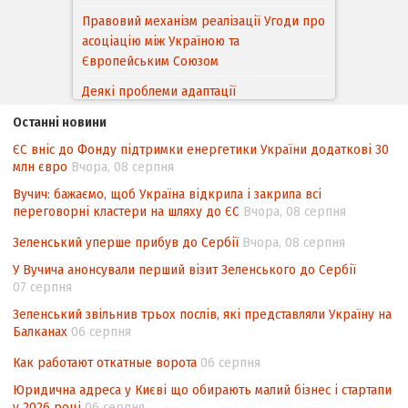
Правовий механізм реалізації Угоди про
асоціацію між Україною та
Європейським Cоюзом
Деякі проблеми адаптації
законодавства України щодо зазначення
Останні новини
походження товарів відповідно до
ЄС вніс до Фонду підтримки енергетики України додаткові 30
Угоди про торговельні аспекти прав
млн євро
Вчора, 08 серпня
інтелектуальної власності (TRIPS) у
контексті євроінтеграції
Вучич: бажаємо, щоб Україна відкрила і закрила всі
переговорні кластери на шляху до ЄС
Вчора, 08 серпня
Аналіз виборчого законодавства щодо
невизначеності механізму повторного
Зеленський уперше прибув до Сербії
Вчора, 08 серпня
підрахунку голосів виборців
У Вучича анонсували перший візит Зеленського до Сербії
07 серпня
Інформаційна безпека суспільства
Зеленський звільнив трьох послів, які представляли Україну на
Балканах
06 серпня
Как работают откатные ворота
06 серпня
Юридична адреса у Києві що обирають малий бізнес і стартапи
у 2026 році
06 серпня