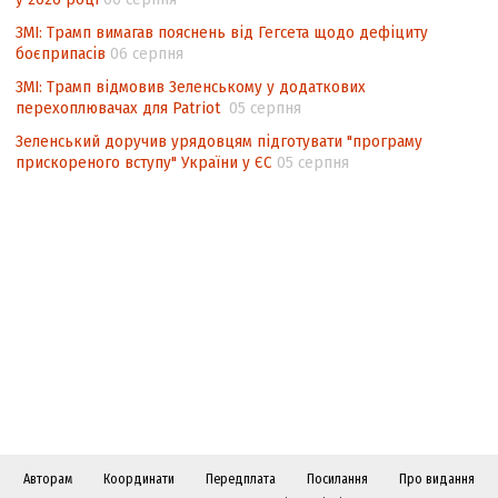
ЗМІ: Трамп вимагав пояснень від Гегсета щодо дефіциту
боєприпасів
06 серпня
ЗМІ: Трамп відмовив Зеленському у додаткових
перехоплювачах для Patriot
05 серпня
Зеленський доручив урядовцям підготувати "програму
прискореного вступу" України у ЄС
05 серпня
Авторам
Координати
Передплата
Посилання
Про видання