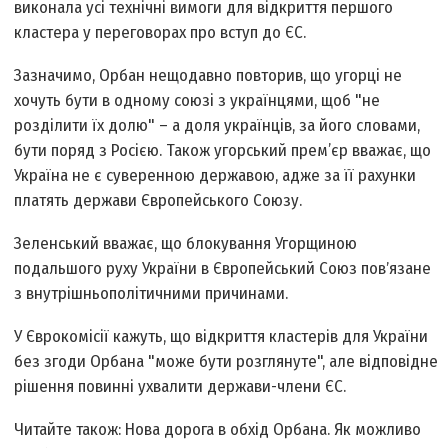
виконала усі технічні вимоги для відкриття першого
кластера у переговорах про вступ до ЄС.
Зазначимо, Орбан нещодавно повторив, що угорці не
хочуть бути в одному союзі з українцями, щоб "не
розділити їх долю" – а доля українців, за його словами,
бути поряд з Росією. Також угорський прем’єр вважає, що
Україна не є суверенною державою, адже за її рахунки
платять держави Європейського Союзу.
Зеленський вважає, що блокування Угорщиною
подальшого руху України в Європейський Союз повʼязане
з внутрішньополітичними причинами.
У Єврокомісії кажуть, що відкриття кластерів для України
без згоди Орбана "може бути розглянуте", але відповідне
рішення повинні ухвалити держави-члени ЄС.
Читайте також: Нова дорога в обхід Орбана. Як можливо