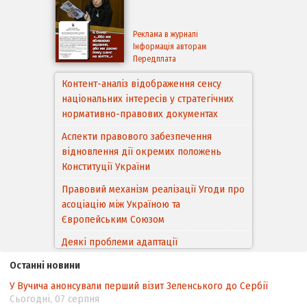
Реклама в журналі
Інформація авторам
Передплата
Контент-аналіз відображення сенсу
національних інтересів у стратегічних
нормативно-правових документах
Аспекти правового забезпечення
відновлення дії окремих положень
Конституції України
Правовий механізм реалізації Угоди про
асоціацію між Україною та
Європейським Cоюзом
Деякі проблеми адаптації
законодавства України щодо зазначення
Останні новини
походження товарів відповідно до
У Вучича анонсували перший візит Зеленського до Сербії
Угоди про торговельні аспекти прав
Сьогодні, 07 серпня
інтелектуальної власності (TRIPS) у