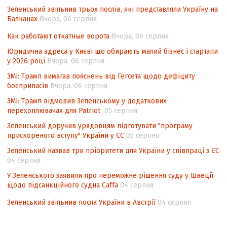
контексті євроінтеграції
Зеленський звільнив трьох послів, які представляли Україну на
Балканах
Вчора, 06 серпня
Аналіз виборчого законодавства щодо
невизначеності механізму повторного
Как работают откатные ворота
Вчора, 06 серпня
підрахунку голосів виборців
Юридична адреса у Києві що обирають малий бізнес і стартапи
у 2026 році
Вчора, 06 серпня
Інформаційна безпека суспільства
ЗМІ: Трамп вимагав пояснень від Гегсета щодо дефіциту
боєприпасів
Вчора, 06 серпня
ЗМІ: Трамп відмовив Зеленському у додаткових
перехоплювачах для Patriot
05 серпня
Зеленський доручив урядовцям підготувати "програму
прискореного вступу" України у ЄС
05 серпня
Зеленський назвав три пріоритети для України у співпраці з ЄС
04 серпня
У Зеленського заявили про переможне рішення суду у Швеції
щодо підсанкційного судна Caffa
04 серпня
Зеленський звільнив посла України в Австрії
04 серпня