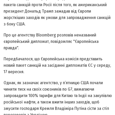
пакета санкцій проти Росії після того, як американський
президент Дональд Трамп зажадав від Європи
жорсткіших заходів як умови для запровадження санкцій
з боку США.
Про це агентству Bloomberg розповів неназваний
європейський дипломат, повідомляє "Європейська
правда".
Передбачалося, що Європейська комісія представить
новий пакет санкцій на засіданні дипломатів ЄС у середу,
17 вересня.
Однак, як зазначає агентство, у п’ятницю США почали
чинити тиск на своїх союзників по G7, вимагаючи
запровадити 100% тарифи для Китаю та Індії на закупівлю
російської нафти, а також вжити інших заходів, щоб
змусити господаря Кремля Владіміра Путіна сісти за стіл
переговорів з Україною.