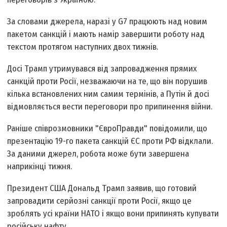
За словами джерела, наразі у G7 працюють над новим
пакетом санкцій і мають намір завершити роботу над
текстом протягом наступних двох тижнів.
Досі Трамп утримувався від запровадження прямих
санкцій проти Росії, незважаючи на те, що він порушив
кілька встановлених ним самим термінів, а Путін й досі
відмовляється вести переговори про припинення війни.
Раніше співрозмовники "ЄвроПравди" повідомили, що
презентацію 19-го пакета санкцій ЄС проти РФ відклали.
За даними джерел, робота може бути завершена
наприкінці тижня.
Президент США Дональд Трамп заявив, що готовий
запровадити серйозні санкції проти Росії, якщо це
зроблять усі країни НАТО і якщо вони припинять купувати
російську нафту.