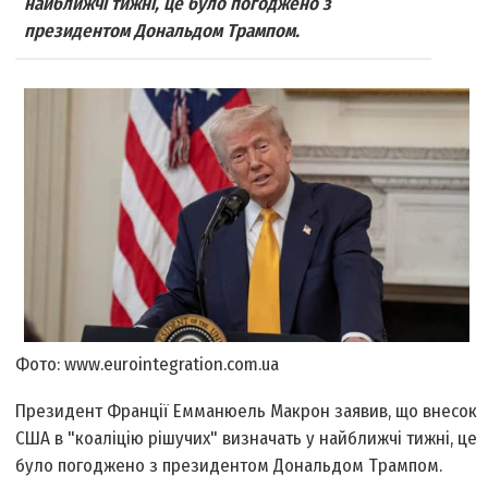
найближчі тижні, це було погоджено з
президентом Дональдом Трампом.
Фото: www.eurointegration.com.ua
Президент Франції Емманюель Макрон заявив, що внесок
США в "коаліцію рішучих" визначать у найближчі тижні, це
було погоджено з президентом Дональдом Трампом.