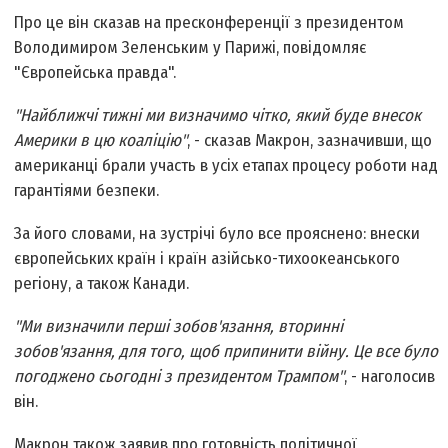
Про це він сказав на пресконференції з президентом
Володимиром Зеленським у Парижі, повідомляє
"Європейська правда".
"Найближчі тижні ми визначимо чітко, який буде внесок
Америки в цю коаліцію"
, - сказав Макрон, зазначивши, що
американці брали участь в усіх етапах процесу роботи над
гарантіями безпеки.
За його словами, на зустрічі було все прояснено: внески
європейських країн і країн азійсько-тихоокеанського
регіону, а також Канади.
"Ми визначили перші зобов'язання, вторинні
зобов'язання, для того, щоб припинити війну. Це все було
погоджено сьогодні з президентом Трампом"
, - наголосив
він.
Макрон також заявив про готовність політичної