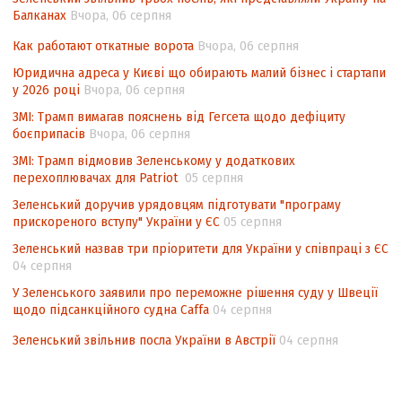
Балканах
Вчора, 06 серпня
Аналіз виборчого законодавства щодо
невизначеності механізму повторного
Как работают откатные ворота
Вчора, 06 серпня
підрахунку голосів виборців
Юридична адреса у Києві що обирають малий бізнес і стартапи
у 2026 році
Вчора, 06 серпня
Інформаційна безпека суспільства
ЗМІ: Трамп вимагав пояснень від Гегсета щодо дефіциту
боєприпасів
Вчора, 06 серпня
ЗМІ: Трамп відмовив Зеленському у додаткових
перехоплювачах для Patriot
05 серпня
Зеленський доручив урядовцям підготувати "програму
прискореного вступу" України у ЄС
05 серпня
Зеленський назвав три пріоритети для України у співпраці з ЄС
04 серпня
У Зеленського заявили про переможне рішення суду у Швеції
щодо підсанкційного судна Caffa
04 серпня
Зеленський звільнив посла України в Австрії
04 серпня