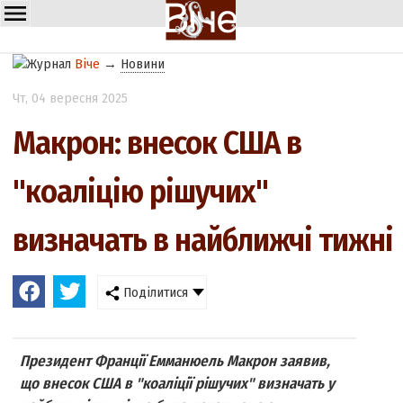
Віче
→
Новини
Чт
, 04 вересня 2025
Макрон: внесок США в
"коаліцію рішучих"
визначать в найближчі тижні
Поділитися
Президент Франції Емманюель Макрон заявив,
що внесок США в "коаліції рішучих" визначать у