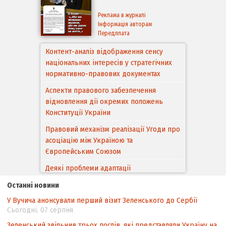
Реклама в журналі
Інформація авторам
Передплата
Контент-аналіз відображення сенсу
національних інтересів у стратегічних
нормативно-правових документах
Аспекти правового забезпечення
відновлення дії окремих положень
Конституції України
Правовий механізм реалізації Угоди про
асоціацію між Україною та
Європейським Cоюзом
Деякі проблеми адаптації
законодавства України щодо зазначення
Останні новини
походження товарів відповідно до
У Вучича анонсували перший візит Зеленського до Сербії
Угоди про торговельні аспекти прав
Сьогодні, 07 серпня
інтелектуальної власності (TRIPS) у
контексті євроінтеграції
Зеленський звільнив трьох послів, які представляли Україну на