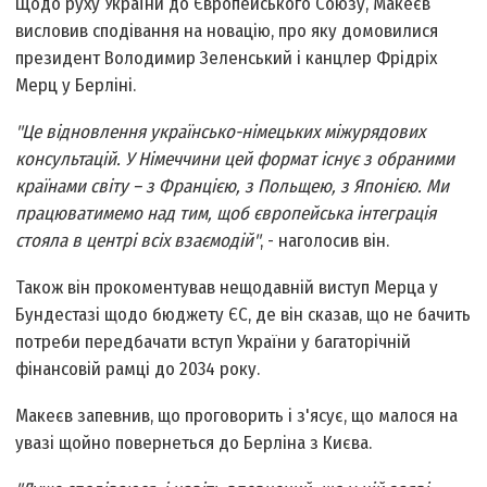
Щодо руху України до Європейського Союзу, Макеєв
висловив сподівання на новацію, про яку домовилися
президент Володимир Зеленський і канцлер Фрідріх
Мерц у Берліні.
"Це відновлення українсько-німецьких міжурядових
консультацій. У Німеччини цей формат існує з обраними
країнами світу – з Францією, з Польщею, з Японією. Ми
працюватимемо над тим, щоб європейська інтеграція
стояла в центрі всіх взаємодій"
, - наголосив він.
Також він прокоментував нещодавній виступ Мерца у
Бундестазі щодо бюджету ЄС, де він сказав, що не бачить
потреби передбачати вступ України у багаторічній
фінансовій рамці до 2034 року.
Макеєв запевнив, що проговорить і з'ясує, що малося на
увазі щойно повернеться до Берліна з Києва.