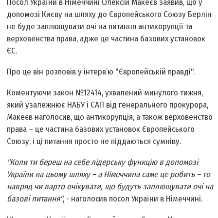
Посол України в Німеччині Олексій Макеєв заявив, що у
допомозі Києву на шляху до Європейського Союзу Берлін
не буде заплющувати очі на питання антикорупції та
верховенства права, адже це частина базових установок
ЄС.
Про це він розповів у інтерв’ю "Європейській правді".
Коментуючи закон №12414, ухвалений минулого тижня,
який узалежнює НАБУ і САП від генерального прокурора,
Макеєв наголосив, що антикорупція, а також верховенство
права – це частина базових установок Європейського
Союзу, і ці питання просто не піддаються сумніву.
"Коли ти береш на себе лідерську функцію в допомозі
України на цьому шляху – а Німеччина саме це робить – то
навряд чи варто очікувати, що будуть заплющувати очі на
базові питання"
, - наголосив посол України в Німеччині.