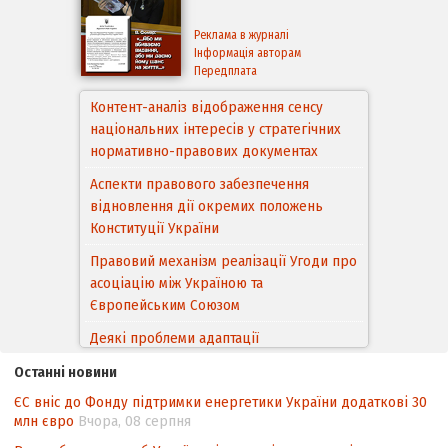
Реклама в журналі
Інформація авторам
Передплата
Контент-аналіз відображення сенсу
національних інтересів у стратегічних
нормативно-правових документах
Аспекти правового забезпечення
відновлення дії окремих положень
Конституції України
Правовий механізм реалізації Угоди про
асоціацію між Україною та
Європейським Cоюзом
Деякі проблеми адаптації
законодавства України щодо зазначення
Останні новини
походження товарів відповідно до
ЄС вніс до Фонду підтримки енергетики України додаткові 30
Угоди про торговельні аспекти прав
млн євро
Вчора, 08 серпня
інтелектуальної власності (TRIPS) у