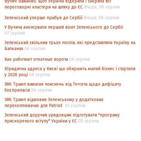
контексті євроінтеграції
Вучич: бажаємо, щоб Україна відкрила і закрила всі
переговорні кластери на шляху до ЄС
Вчора, 08 серпня
Аналіз виборчого законодавства щодо
невизначеності механізму повторного
Зеленський уперше прибув до Сербії
Вчора, 08 серпня
підрахунку голосів виборців
У Вучича анонсували перший візит Зеленського до Сербії
07 серпня
Інформаційна безпека суспільства
Зеленський звільнив трьох послів, які представляли Україну на
Балканах
06 серпня
Как работают откатные ворота
06 серпня
Юридична адреса у Києві що обирають малий бізнес і стартапи
у 2026 році
06 серпня
ЗМІ: Трамп вимагав пояснень від Гегсета щодо дефіциту
боєприпасів
06 серпня
ЗМІ: Трамп відмовив Зеленському у додаткових
перехоплювачах для Patriot
05 серпня
Зеленський доручив урядовцям підготувати "програму
прискореного вступу" України у ЄС
05 серпня