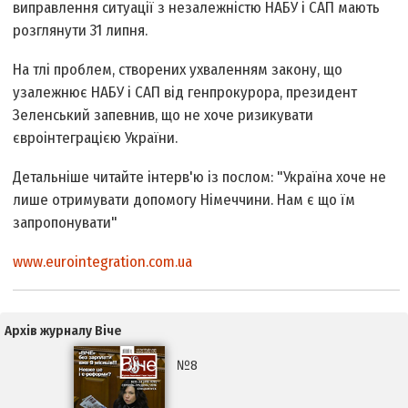
виправлення ситуації з незалежністю НАБУ і САП мають
розглянути 31 липня.
На тлі проблем, створених ухваленням закону, що
узалежнює НАБУ і САП від генпрокурора, президент
Зеленський запевнив, що не хоче ризикувати
євроінтеграцією України.
Детальніше читайте інтерв'ю із послом: "Україна хоче не
лише отримувати допомогу Німеччини. Нам є що їм
запропонувати"
www.eurointegration.com.ua
Архів журналу Віче
№8