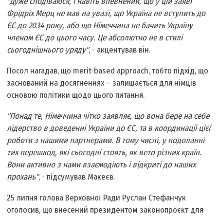
"Дуже сподіваюся, і навіть впевнений, що у цій заяві
Фрідріх Мерц не мав на увазі, що Україна не вступить до
ЄС до 2034 року, або що Німеччина не бачить Україну
членом ЄС до цього часу. Це абсолютно не в стилі
сьогоднішнього уряду"
, - акцентував він.
Посол нагадав, що merit-based approach, тобто підхід, що
заснований на досягненнях – залишається для німців
основою політики щодо цього питання.
"Понад те, Німеччина чітко заявляє, що вона бере на себе
лідерство в доведенні України до ЄС, та в координації цієї
роботи з нашими партнерами. В тому числі, у подоланні
тих перешкод, які сьогодні стоять, як вето різних країн.
Вони активно з нами взаємодіють і відкриті до наших
прохань"
, - підсумував Макеєв.
25 липня голова Верховної Ради Руслан Стефанчук
оголосив, що внесений президентом законопроєкт для