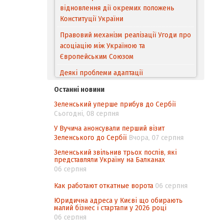
відновлення дії окремих положень
Конституції України
Правовий механізм реалізації Угоди про
асоціацію між Україною та
Європейським Cоюзом
Деякі проблеми адаптації
законодавства України щодо зазначення
Останні новини
походження товарів відповідно до
Зеленський уперше прибув до Сербії
Угоди про торговельні аспекти прав
Сьогодні, 08 серпня
інтелектуальної власності (TRIPS) у
контексті євроінтеграції
У Вучича анонсували перший візит
Зеленського до Сербії
Вчора, 07 серпня
Аналіз виборчого законодавства щодо
Зеленський звільнив трьох послів, які
невизначеності механізму повторного
представляли Україну на Балканах
підрахунку голосів виборців
06 серпня
Інформаційна безпека суспільства
Как работают откатные ворота
06 серпня
Юридична адреса у Києві що обирають
малий бізнес і стартапи у 2026 році
06 серпня