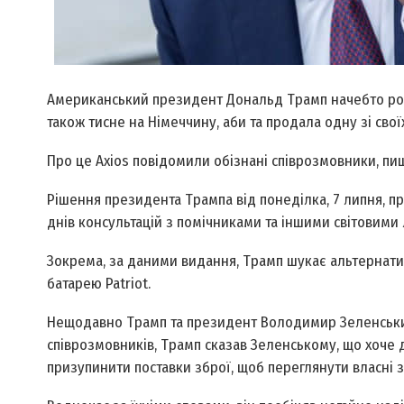
Американський президент Дональд Трамп начебто розпо
також тисне на Німеччину, аби та продала одну зі своїх
Про це Axios повідомили обізнані співрозмовники, пи
Рішення президента Трампа від понеділка, 7 липня, пр
днів консультацій з помічниками та іншими світовими
Зокрема, за даними видання, Трамп шукає альтернатив
батарею Patriot.
Нещодавно Трамп та президент Володимир Зеленський
співрозмовників, Трамп сказав Зеленському, що хоче 
призупинити поставки зброї, щоб переглянути власні з