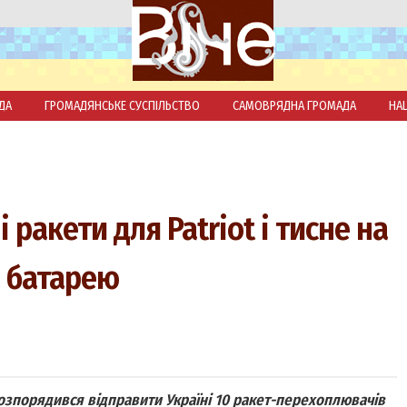
ДА
ГРОМАДЯНСЬКЕ СУСПІЛЬСТВО
САМОВРЯДНА ГРОМАДА
НА
 ракети для Patriot і тисне на
а батарею
зпорядився відправити Україні 10 ракет-перехоплювачів