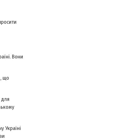
просити
аїні. Вони
, що
 для
изькому
у Україні
зи