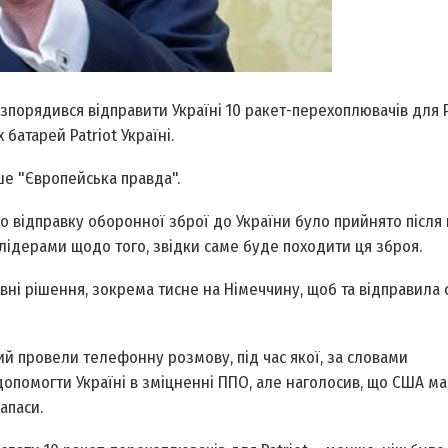
рядився відправити Україні 10 ракет-перехоплювачів для Pa
 батарей Patriot Україні.
ше "Європейська правда".
о відправку оборонної зброї до України було прийнято після 
 лідерами щодо того, звідки саме буде походити ця зброя.
ні рішення, зокрема тисне на Німеччину, щоб та відправила
 провели телефонну розмову, під час якої, за словами
допомогти Україні в зміцненні ППО, але наголосив, що США м
апаси.