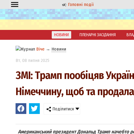
Головні події
НОВИНИ
ПЛЕНАРНІ ЗАСІДАННЯ
ВЛА
Віче
→
Новини
Вт
, 08 липня 2025
ЗМІ: Трамп пообіцяв Україні
Німеччину, щоб та продал
Поділитися
Американський президент Дональд Трамп начебто ро