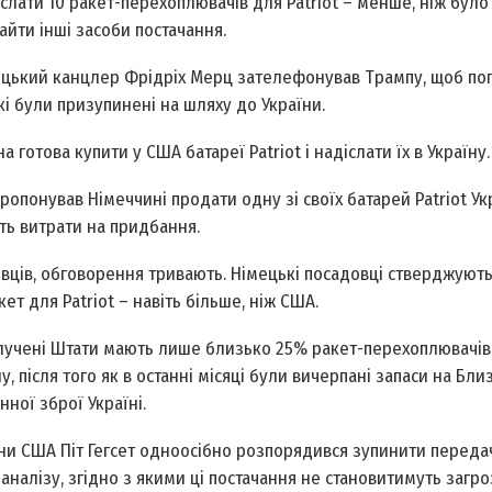
іслати 10 ракет-перехоплювачів для Patriot – менше, ніж було
айти інші засоби постачання.
мецький канцлер Фрідріх Мерц зателефонував Трампу, щоб по
кі були призупинені на шляху до України.
готова купити у США батареї Patriot і надіслати їх в Україну.
опонував Німеччині продати одну зі своїх батарей Patriot Укр
ть витрати на придбання.
овців, обговорення тривають. Німецькі посадовці стверджують
ет для Patriot – навіть більше, ніж США.
олучені Штати мають лише близько 25% ракет-перехоплювачів
ну, після того як в останні місяці були вичерпані запаси на Бл
ної зброї Україні.
ни США Піт Гегсет одноосібно розпорядився зупинити передач
аналізу, згідно з якими ці постачання не становитимуть загро