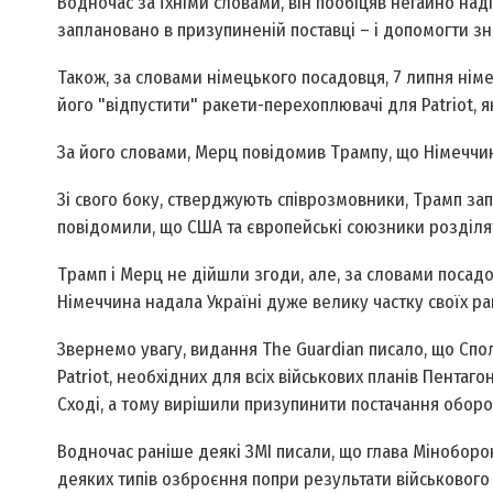
Водночас за їхніми словами, він пообіцяв негайно над
заплановано в призупиненій поставці – і допомогти зн
Також, за словами німецького посадовця, 7 липня ні
його "відпустити" ракети-перехоплювачі для Patriot, я
За його словами, Мерц повідомив Трампу, що Німеччина 
Зі свого боку, стверджують співрозмовники, Трамп запр
повідомили, що США та європейські союзники розділя
Трамп і Мерц не дійшли згоди, але, за словами посад
Німеччина надала Україні дуже велику частку своїх рак
Звернемо увагу, видання The Guardian писало, що Сп
Patriot, необхідних для всіх військових планів Пентаго
Сході, а тому вирішили призупинити постачання оборон
Водночас раніше деякі ЗМІ писали, що глава Міноборо
деяких типів озброєння попри результати військового 