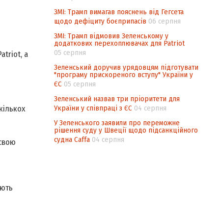
ЗМІ: Трамп вимагав пояснень від Гегсета
щодо дефіциту боєприпасів
06 серпня
ЗМІ: Трамп відмовив Зеленському у
додаткових перехоплювачах для Patriot
05 серпня
triot, а
Зеленський доручив урядовцям підготувати
"програму прискореного вступу" України у
ЄС
05 серпня
Зеленський назвав три пріоритети для
України у співпраці з ЄС
04 серпня
кількох
У Зеленського заявили про переможне
рішення суду у Швеції щодо підсанкційного
судна Caffa
04 серпня
 свою
ають