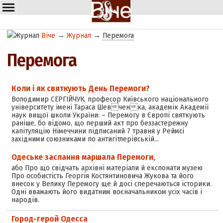
Віче
→
Журнал
→
Перемога
Перемога
Коли і як святкують День Перемоги?
Володимир СЕРГІЙЧУК, професор Київського національного
університету імені Тараса Шевченка, академік Академії
наук вищої школи України: – Перемогу в Європі святкують
раніше, бо відомо, що перший акт про беззастережну
капітуляцію Німеччини підписаний 7 травня у Реймсі
західними союзниками по антигітлерівській…
Одеське заслання маршала Перемоги,
або Про що свідчать архівні матеріали й експонати музею
Про особистість Георгія Костянтиновича Жукова та його
внесок у Велику Перемогу ще й досі сперечаються історики.
Одні вважають його видатним воєначальником усіх часів і
народів.
Город-герой Одесса