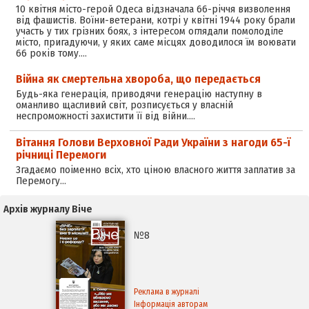
10 квітня місто-герой Одеса відзначала 66-річчя визволення
від фашистів. Воїни-ветерани, котрі у квітні 1944 року брали
участь у тих грізних боях, з інтересом оглядали помолоділе
місто, пригадуючи, у яких саме місцях доводилося їм воювати
66 років тому.…
Війна як смертельна хвороба, що передається
Будь-яка генерація, приводячи генерацію наступну в
оманливо щасливий світ, розписується у власній
неспроможності захистити її від війни.…
Вітання Голови Верховної Ради України з нагоди 65-ї
річниці Перемоги
Згадаємо поіменно всіх, хто ціною власного життя заплатив за
Перемогу…
Архів журналу Віче
№8
Реклама в журналі
Інформація авторам