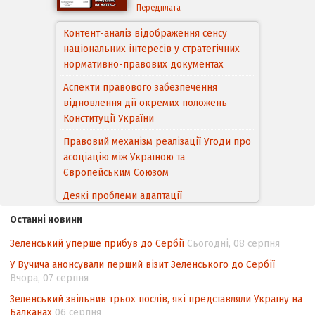
Передплата
Контент-аналіз відображення сенсу
національних інтересів у стратегічних
нормативно-правових документах
Аспекти правового забезпечення
відновлення дії окремих положень
Конституції України
Правовий механізм реалізації Угоди про
асоціацію між Україною та
Європейським Cоюзом
Деякі проблеми адаптації
законодавства України щодо зазначення
Останні новини
походження товарів відповідно до
Угоди про торговельні аспекти прав
Зеленський уперше прибув до Сербії
Сьогодні, 08 серпня
інтелектуальної власності (TRIPS) у
У Вучича анонсували перший візит Зеленського до Сербії
контексті євроінтеграції
Вчора, 07 серпня
Аналіз виборчого законодавства щодо
Зеленський звільнив трьох послів, які представляли Україну на
невизначеності механізму повторного
Балканах
06 серпня