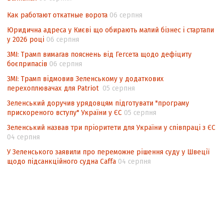
підрахунку голосів виборців
Как работают откатные ворота
06 серпня
Інформаційна безпека суспільства
Юридична адреса у Києві що обирають малий бізнес і стартапи
у 2026 році
06 серпня
ЗМІ: Трамп вимагав пояснень від Гегсета щодо дефіциту
боєприпасів
06 серпня
ЗМІ: Трамп відмовив Зеленському у додаткових
перехоплювачах для Patriot
05 серпня
Зеленський доручив урядовцям підготувати "програму
прискореного вступу" України у ЄС
05 серпня
Зеленський назвав три пріоритети для України у співпраці з ЄС
04 серпня
У Зеленського заявили про переможне рішення суду у Швеції
щодо підсанкційного судна Caffa
04 серпня