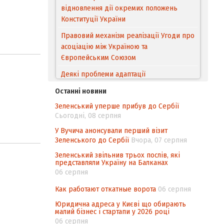
відновлення дії окремих положень
Конституції України
Правовий механізм реалізації Угоди про
асоціацію між Україною та
Європейським Cоюзом
Деякі проблеми адаптації
законодавства України щодо зазначення
Останні новини
походження товарів відповідно до
Зеленський уперше прибув до Сербії
Угоди про торговельні аспекти прав
Сьогодні, 08 серпня
інтелектуальної власності (TRIPS) у
контексті євроінтеграції
У Вучича анонсували перший візит
Зеленського до Сербії
Вчора, 07 серпня
Аналіз виборчого законодавства щодо
Зеленський звільнив трьох послів, які
невизначеності механізму повторного
представляли Україну на Балканах
підрахунку голосів виборців
06 серпня
Інформаційна безпека суспільства
Как работают откатные ворота
06 серпня
Юридична адреса у Києві що обирають
малий бізнес і стартапи у 2026 році
06 серпня