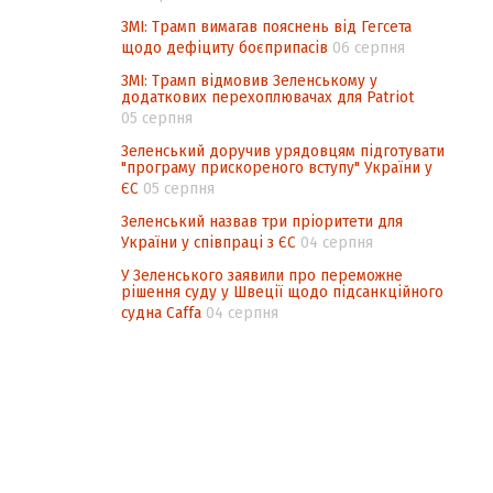
ЗМІ: Трамп вимагав пояснень від Гегсета
щодо дефіциту боєприпасів
06 серпня
ЗМІ: Трамп відмовив Зеленському у
додаткових перехоплювачах для Patriot
05 серпня
Зеленський доручив урядовцям підготувати
"програму прискореного вступу" України у
ЄС
05 серпня
Зеленський назвав три пріоритети для
України у співпраці з ЄС
04 серпня
У Зеленського заявили про переможне
рішення суду у Швеції щодо підсанкційного
судна Caffa
04 серпня