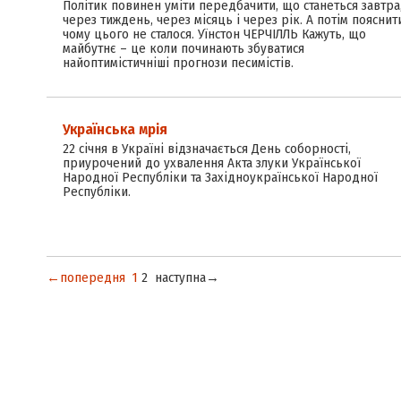
Політик повинен уміти передбачити, що станеться завтра
через тиждень, через місяць і через рік. А потім пояснит
чому цього не сталося. Уїнстон ЧЕРЧІЛЛЬ Кажуть, що
майбутнє – це коли починають збуватися
найоптимістичніші прогнози песимістів.
Українська мрія
22 січня в Україні відзначається День соборності,
приурочений до ухвалення Акта злуки Української
Народної Республіки та Західноукраїнської Народної
Республіки.
←попередня
1
2
наступна→