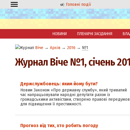
Головні події
НОВИНИ
ПЛЕНАРНІ ЗАСІДАННЯ
ВЛА
Віче
→
Архів
→
2016
→
№1
Журнал Віче №1, січень 20
Держслужбовець: яким йому бути?
Новим Законом «Про державну службу», який тривалий
час напрацьовували народні депутати разом із
громадськими активістами, створено правові передумов
для підвищення її престижності.
Прогноз від тих, хто робить погоду