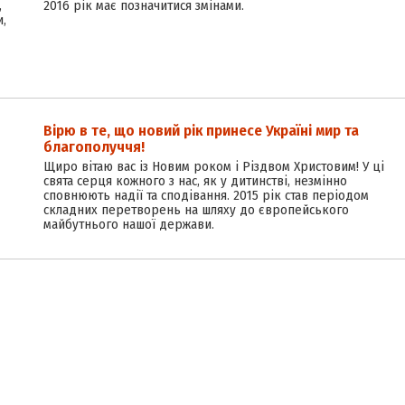
,
2016 рік має позначитися змінами.
и,
Вірю в те, що новий рік принесе Україні мир та
благополуччя!
Щиро вітаю вас із Новим роком і Різдвом Христовим! У ці
свята серця кожного з нас, як у дитинстві, незмінно
сповнюють надії та сподівання. 2015 рік став періодом
складних перетворень на шляху до європейського
майбутнього нашої держави.