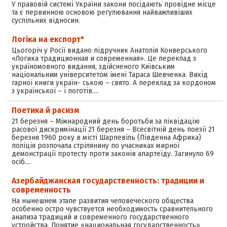
У правовій системі України закони посідають провідне місце
та є первинною основою регулювання найважливіших
суспільних відносин.
Логіка на експорт*
Цьогоріч у Росії видано підручник Анатолія Конверського
«Логика традиционная и современная». Це переклад з
україномовного видання, здійсненого Київським
національним університетом імені Тараса Шевченка. Вихід
гарної книги україн- ською – свято. А переклад за кордоном
з української – і поготів.…
Поетика й расизм
21 березня – Міжнародний день боротьби за ліквідацію
расової дискримінації 21 березня – Всесвітній день поезії 21
березня 1960 року в місті Шарпевіль (Південна Африка)
поліція розпочала стрілянину по учасниках мирної
демонстрації протесту проти законів апартеїду. Загинуло 69
осіб.…
Азербайджанская государственность: традиции и
современность
На нынешнем этапе развития человеческого общества
особенно остро чувствуется необходимость сравнительного
анализа традиций и современного государственного
устройства. Понятие «национальная государственность»