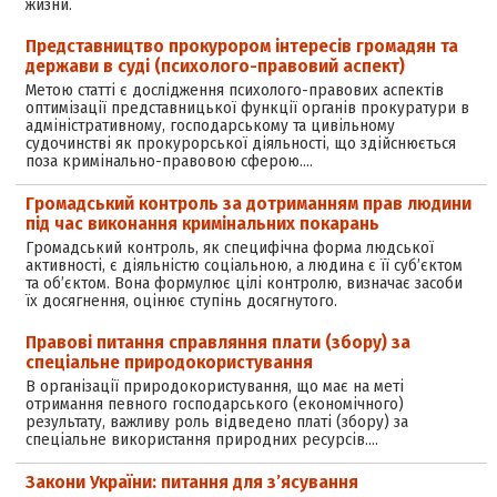
жизни.
Представництво прокурором інтересів громадян та
держави в суді (психолого-правовий аспект)
Метою статті є дослідження психолого-правових аспектів
оптимізації представницької функції органів прокуратури в
адміністративному, господарському та цивільному
судочинстві як прокурорської діяльності, що здійснюється
поза кримінально-правовою сферою.…
Громадський контроль за дотриманням прав людини
під час виконання кримінальних покарань
Громадський контроль, як специфічна форма людської
активності, є діяльністю соціальною, а людина є її суб’єктом
та об’єктом. Вона формулює цілі контролю, визначає засоби
їх досягнення, оцінює ступінь досягнутого.
Правові питання справляння плати (збору) за
спеціальне природокористування
В організації природокористування, що має на меті
отримання певного господарського (економічного)
результату, важливу роль відведено платі (збору) за
спеціальне використання природних ресурсів.…
Закони України: питання для з’ясування