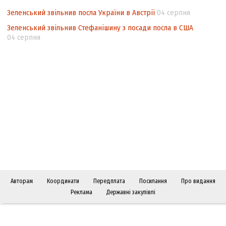
Зеленський звільнив посла України в Австрії
04 серпня
Зеленський звільнив Стефанішину з посади посла в США
04 серпня
Авторам
Координати
Передплата
Посилання
Про видання
Реклама
Державні закупівлі