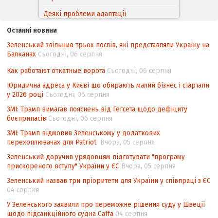
Деякі проблеми адаптації
законодавства України щодо зазначення
Останні новини
походження товарів відповідно до
Зеленський звільнив трьох послів, які представляли Україну на
Угоди про торговельні аспекти прав
Балканах
Сьогодні, 06 серпня
інтелектуальної власності (TRIPS) у
контексті євроінтеграції
Как работают откатные ворота
Сьогодні, 06 серпня
Аналіз виборчого законодавства щодо
Юридична адреса у Києві що обирають малий бізнес і стартапи
невизначеності механізму повторного
у 2026 році
Сьогодні, 06 серпня
підрахунку голосів виборців
ЗМІ: Трамп вимагав пояснень від Гегсета щодо дефіциту
боєприпасів
Сьогодні, 06 серпня
Інформаційна безпека суспільства
ЗМІ: Трамп відмовив Зеленському у додаткових
перехоплювачах для Patriot
Вчора, 05 серпня
Зеленський доручив урядовцям підготувати "програму
прискореного вступу" України у ЄС
Вчора, 05 серпня
Зеленський назвав три пріоритети для України у співпраці з ЄС
04 серпня
У Зеленського заявили про переможне рішення суду у Швеції
щодо підсанкційного судна Caffa
04 серпня