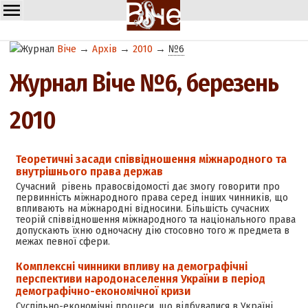
Віче
→
Архів
→
2010
→
№6
Журнал Віче №6, березень
2010
Теоретичні засади співвідношення міжнародного та
внутрішнього права держав
Сучасний рівень правосвідомості дає змогу говорити про
первинність міжнародного права серед інших чинників, що
впливають на міжнародні відносини. Більшість сучасних
теорій співвідношення міжнародного та національного права
допускають їхню одночасну дію стосовно того ж предмета в
межах певної сфери.
Комплексні чинники впливу на демографічні
перспективи народонаселення України в період
демографічно-економічної кризи
Суспільно-економічні процеси, що відбувалися в Україні