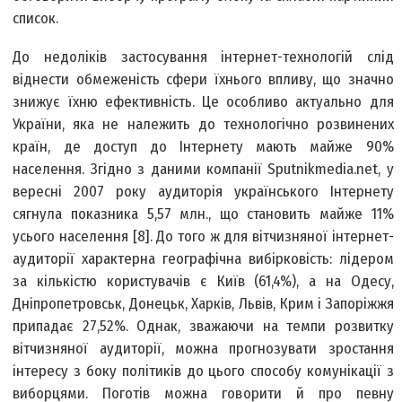
список.
До недоліків застосування інтернет-технологій слід
віднести обмеженість сфери їхнього впливу, що значно
знижує їхню ефективність. Це особливо актуально для
України, яка не належить до технологічно розвинених
країн, де доступ до Інтернету мають майже 90%
населення. Згідно з даними компанії Sputnikmedia.net, у
вересні 2007 року аудиторія українського Інтернету
сягнула показника 5,57 млн., що становить майже 11%
усього населення [8]. До того ж для вітчизняної інтернет-
аудиторії характерна географічна вибірковість: лідером
за кількістю користувачів є Київ (61,4%), а на Одесу,
Дніпропетровськ, Донецьк, Харків, Львів, Крим і Запоріжжя
припадає 27,52%. Однак, зважаючи на темпи розвитку
вітчизняної аудиторії, можна прогнозувати зростання
інтересу з боку політиків до цього способу комунікації з
виборцями. Поготів можна говорити й про певну