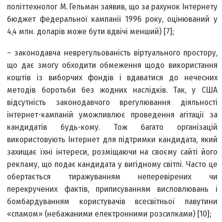
політтехнолог М. Гельман заявив, що за рахунок Інтернету
бюджет федеральної кампанії 1996 року, оцінюваний у
4,4 млн. доларів може бути вдвічі менший) [7];
– законодавча неврегульованість віртуального простору,
що дає змогу обходити обмеження щодо використання
коштів із виборчих фондів і вдаватися до нечесних
методів боротьби без жодних наслідків. Так, у США
відсутність законодавчого врегулювання діяльності
інтернет-кампаній уможливлює проведення агітації за
кандидатів будь-кому. Тож багато організацій
використовують Інтернет для підтримки кандидата, який
захищає їхні інтереси, розміщаючи на своєму сайті його
рекламу, що подає кандидата у вигідному світлі. Часто це
обертається тиражуванням неперевірених чи
перекручених фактів, приписуванням висловлювань і
бомбардуванням користувачів всесвітньої павутини
«спамом» (небажаними електронними розсилками) [10];