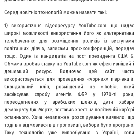
Серед новітніх технологій можна назвати такі:
1) використання відеоресурсу YouTube.сom, що надає
широкі можливості використання його як альтернативи
телебаченню: для розміщення роликів із виступами
політичних діячів, записами прес-конференцій, передач
тощо. Один із кандидатів на пост президента США Б.
Обмама зробив ставку на YouTube.сom як ефективніший і
дешевший ресурс. Водночас цей сайт часто
використовується для проведення «чорних» піар-акцій.
Скандальний кліп, розміщений на «Тюбі», який
зафіксував спробу агентів ФБР у 1970-ті роки,
переодягнених у арабських шейхів, дати хабара
демократу Дж. Мерте, поставив хрест на політичній кар’єрі
останнього. Хоча незалежне розслідування виявило, що
тоді він відмовився від пропозиції, вибори було програно.
Таку технологію уже випробувано в Україні, коли