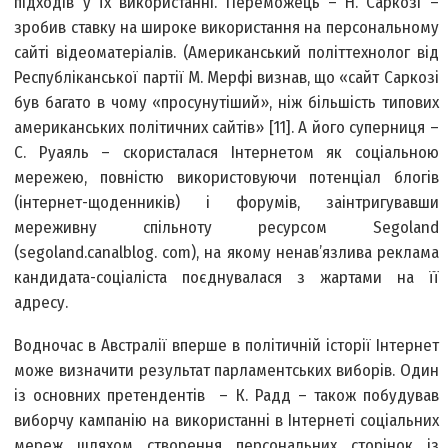
підходів у їх використанні. Переможець – Н. Саркозі –
зробив ставку на широке використання на персональному
сайті відеоматеріалів. (Американський політтехнолог від
Республіканської партії М. Мерфі визнав, що «сайт Саркозі
був багато в чому «просунутіший», ніж більшість типових
американських політичних сайтів» [11]. А його суперниця –
С. Руаяль – скористалася Інтернетом як соціальною
мережею, повністю використовуючи потенціал блогів
(інтернет-щоденників) і форумів, заінтригувавши
мереживну спільноту ресурсом Segoland
(segoland.canalblog. com), на якому ненав’язлива реклама
кандидата-соціаліста поєднувалася з жартами на її
адресу.
Водночас в Австралії вперше в політичній історії Інтернет
може визначити результат парламентських виборів. Один
із основних претендентів – К. Радд – також побудував
виборчу кампанію на використанні в Інтернеті соціальних
мереж шляхом створення персональних сторінок із