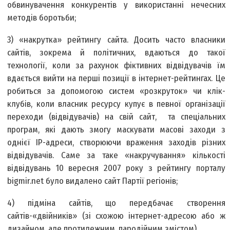
обвинувачення конкурентів у використанні нечесних
методів боротьби;
3) «накрутка» рейтингу сайта. Досить часто власники
сайтів, зокрема й політичних, вдаються до такої
технології, коли за рахунок фіктивних відвідувачів їм
вдається вийти на перші позиції в інтернет-рейтингах. Це
робиться за допомогою систем «розкруток» чи клік-
клубів, коли власник ресурсу купує в певної організації
переходи (відвідувачів) на свій сайт, та спеціальних
програм, які дають змогу маскувати масові заходи з
однієї ІР-адреси, створюючи враження заходів різних
відвідувачів. Саме за таке «накручування» кількості
відвідувань 10 вересня 2007 року з рейтингу порталу
bigmir.net було видалено сайт Партії регіонів;
4) підміна сайтів, що передбачає створення
сайтів-«двійників» (зі схожою інтернет-адресою або ж
дизайном, але протилежним, пародійним змістом).