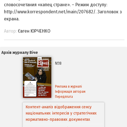
словосочетания «капец стране». – Режим доступу:
http://www.korrespondent.net/main/207682/. Заголовок з
екрана.
Автор:
Євген ЮРЧЕНКО
Архів журналу Віче
№8
Реклама в журналі
Інформація авторам
Передплата
Аспекти правового забезпечення
відновлення дії окремих положень
Конституції України