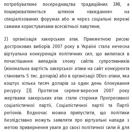
потребуватиме посередництва традиційних ЗМІ, а
поширюватиметься шляхом «вкидання» на
спеціалізованих форумах або ж через соціальні мережі
самими користувачами всесвітньої павутини;
2) організація хакерських атак. Прикметною рисою
дострокових виборів 2007 року в Україні стала нечесна
віртуальна конкуренція політичних сил, що вилилася в
почастішання випадків злому сайтів супротивників
(мінімальна вартість хакерської атаки на сайт конкурента
становить 5 тис. доларів) або в організації DDos-атаки, яка
коштує кілька тисяч доларів за один день блокування
ресурсу [3]. Протягом серпня-вересня 2007 року
жертвами хакерських атак стали сторінки Прогресивної
соціалістичної партії, Соціалістичної партії та Партії
регіонів. Водночас можна припустити, що політики
безпідставно можуть заявляти про віртуальні напади з
метою привернення уваги до своєї політичної сили й для