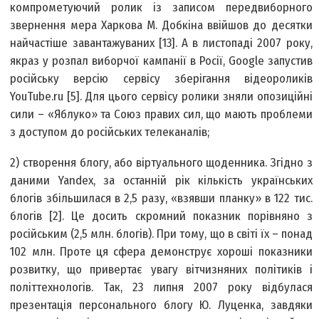
компрометуючий ролик із записом передвиборного
звернення мера Харкова М. Добкіна ввійшов до десятки
найчастіше завантажуваних [13]. А в листопаді 2007 року,
якраз у розпал виборчої кампанії в Росії, Google запустив
російську версію сервісу зберігання відеороликів
YouTube.ru [5]. Для цього сервісу ролики зняли опозиційні
сили – «Яблуко» та Союз правих сил, що мають проблеми
з доступом до російських телеканалів;
2) створення блогу, або віртуального щоденника. Згідно з
даними Yandex, за останній рік кількість українських
блогів збільшилася в 2,5 разу, «взявши планку» в 122 тис.
блогів [2]. Це досить скромний показник порівняно з
російським (2,5 млн. блогів). При тому, що в світі їх – понад
102 млн. Проте ця сфера демонструє хороші показники
розвитку, що привертає увагу вітчизняних політиків і
політтехнологів. Так, 23 липня 2007 року відбулася
презентація персонального блогу Ю. Луценка, завдяки