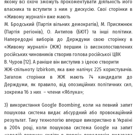
якому всі охочі зможуть прокоментувати діяльність його
власника та вступити з ним у дискусію. Свої сторінки в
«Живому журналі» вже мають
М. Бродський (Партія вільних демократів), М. Присяжнюк
(Партія регіонів), О. Антипов (БЮТ) та інші політики.
Напередодні виборів до Держдуми свою сторінку в
«Живому журналі» (ЖЖ) першим із високопоставлених
російських чиновників створив голова російської ЦВК
В. Чуров [12]. А раніше він виступив з ідеєю створити
ЖЖ-спільноту Izbirkom, яка вже налічує 225 користувачів.
Загалом сторінки в ЖЖ мають 74 кандидати до
Держдуми, як правило, від опозиційних політичних сил,
зокрема 16 з них – члени «Яблука»;
3) використання Google Boombing, коли на певний запит
пошукова система видає абсурдний або провокаційний
результат. Таку технологію вперше використано в Україні
в 2004 році, коли пошукова система Google на запит