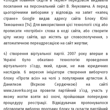
«злодій повинен сидіти в тюрмі» передовсім видавала
посилання на персональний сайт В. Януковича. А перед
цьогорічними виборами у відповідь на запит «капец
стране» Google видав адресу сайта Блоку Юлії
Тимошенко [14]. Для використання цієї технології слід або
прописати «потрібні» слова в коді сайта, або створити
цілу низку сайтів, що містять це словосполучення, з
автоматичною переадресацією на сайт жертви;
4) створення віртуальної партії. 2007 року вперше в
Україні було обкатано технологію проведення
віртуального з’їзду, який, однак, не мав юридичних
наслідків. 6 вересня ініціатори створення виборчого
блоку «Проти всіх» на чолі з популярним артистом А.
Данилком (Вєркою Сердючкою) на сайті
www.zaverku.org.ua провели партійний з’їзд, участь у
якому могли взяти всі охочі, пройшовши попередню
процедуру реєстрації. Відвідувачам пропонувалося
обговорити виборчу програму блоку та скласти партійний