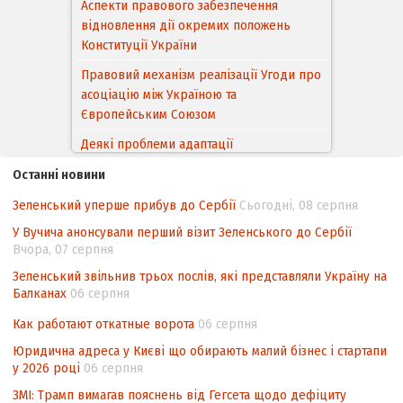
Правовий механізм реалізації Угоди про
асоціацію між Україною та
Європейським Cоюзом
Деякі проблеми адаптації
законодавства України щодо зазначення
походження товарів відповідно до
Угоди про торговельні аспекти прав
інтелектуальної власності (TRIPS) у
контексті євроінтеграції
Останні новини
Аналіз виборчого законодавства щодо
Зеленський уперше прибув до Сербії
Сьогодні, 08 серпня
невизначеності механізму повторного
У Вучича анонсували перший візит Зеленського до Сербії
підрахунку голосів виборців
Вчора, 07 серпня
Інформаційна безпека суспільства
Зеленський звільнив трьох послів, які представляли Україну на
Балканах
06 серпня
Контент-аналіз відображення сенсу
національних інтересів у стратегічних
Как работают откатные ворота
06 серпня
нормативно-правових документах
Юридична адреса у Києві що обирають малий бізнес і стартапи
у 2026 році
06 серпня
ЗМІ: Трамп вимагав пояснень від Гегсета щодо дефіциту