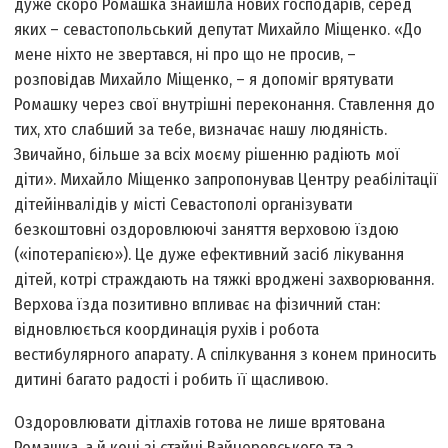
дуже скоро Ромашка знайшла нових господарів, серед
яких – севастопольський депутат Михайло Міщенко. «До
мене ніхто не звертався, ні про що не просив, –
розповідав Михайло Міщенко, – я допоміг врятувати
Ромашку через свої внутрішні переконання. Ставлення до
тих, хто слабший за тебе, визначає нашу людяність.
Звичайно, більше за всіх моєму рішенню радіють мої
діти». Михайло Міщенко запропонував Центру реабілітації
дітей­інвалідів у місті Севастополі організувати
безкоштовні оздоровлюючі заняття верховою їздою
(«іпотерапією»). Це дуже ефективний засіб лікування
дітей, котрі страждають на тяжкі вроджені захворювання.
Верхова їзда позитивно впливає на фізичний стан:
відновлюється координація рухів і робота
вестибулярного апарату. А спілкування з конем приносить
дитині багато радості і робить її щасливою.
Оздоровлювати дітлахів готова не лише врятована
Ромашка, а й коні зі стайні Вайнеровського та з