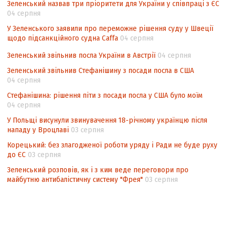
національних інтересів у стратегічних
Зеленський назвав три пріоритети для України у співпраці з ЄС
нормативно-правових документах
04 серпня
У Зеленського заявили про переможне рішення суду у Швеції
щодо підсанкційного судна Caffa
04 серпня
Зеленський звільнив посла України в Австрії
04 серпня
Зеленський звільнив Стефанішину з посади посла в США
04 серпня
Стефанішина: рішення піти з посади посла у США було моїм
04 серпня
У Польщі висунули звинувачення 18-річному українцю після
нападу у Вроцлаві
03 серпня
Корецький: без злагодженої роботи уряду і Ради не буде руху
до ЄС
03 серпня
Зеленський розповів, як і з ким веде переговори про
майбутню антибалістичну систему "Фрея"
03 серпня