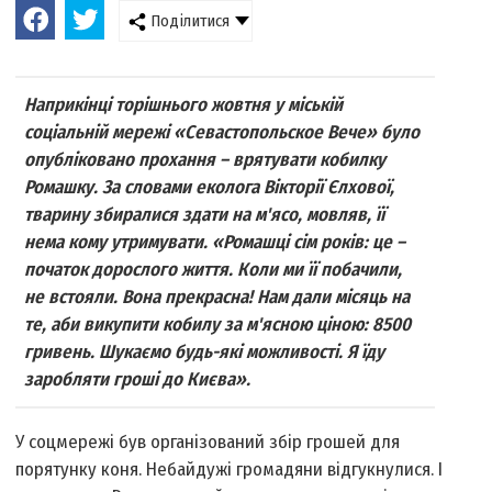
Поділитися
Наприкінці торішнього жовтня у міській
соціальній мережі «Севастопольское Вече» було
опубліковано прохання – врятувати кобилку
Ромашку. За словами еколога Вікторії Єлхової,
тварину збиралися здати на м'ясо, мовляв, її
нема кому утримувати. «Ромашці сім років: це –
початок дорослого життя. Коли ми її побачили,
не встояли. Вона прекрасна! Нам дали місяць на
те, аби викупити кобилу за м'ясною ціною: 8500
гривень. Шукаємо будь-які можливості. Я їду
заробляти гроші до Києва».
У соцмережі був організований збір грошей для
порятунку коня. Небайдужі громадяни відгукнулися. І