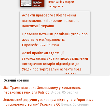
Інформація авторам
Передплата
Аспекти правового забезпечення
відновлення дії окремих положень
Правовий механізм реалізації Угоди про
Конституції України
асоціацію між Україною та
Європейським Cоюзом
Деякі проблеми адаптації
законодавства України щодо зазначення
походження товарів відповідно до
Угоди про торговельні аспекти прав
інтелектуальної власності (TRIPS) у
контексті євроінтеграції
Аналіз виборчого законодавства щодо
Останні новини
невизначеності механізму повторного
ЗМІ: Трамп відмовив Зеленському у додаткових
підрахунку голосів виборців
перехоплювачах для Patriot
Вчора, 05 серпня
Інформаційна безпека суспільства
Зеленський доручив урядовцям підготувати "програму
прискореного вступу" України у ЄС
Вчора, 05 серпня
Контент-аналіз відображення сенсу