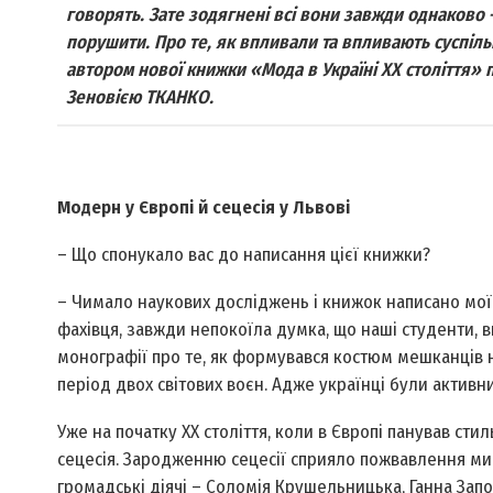
говорять. Зате зодягнені всі вони завжди однаково 
порушити. Про те, як впливали та впливають суспіль
автором нової книжки «Мода в Україні ХХ століття» 
Зеновією ТКАНКО.
Модерн у Європі й сецесія у Львові
– Що спонукало вас до написання цієї книжки?
– Чимало наукових досліджень і книжок написано мої
фахівця, завжди непокоїла думка, що наші студенти, 
монографії про те, як формувався костюм мешканців н
період двох світових воєн. Адже українці були активн
Уже на початку ХХ століття, коли в Європі панував стил
сецесія. Зародженню сецесії сприяло пожвавлення мис
громадські діячі – Соломія Крушельницька, Ганна Запо