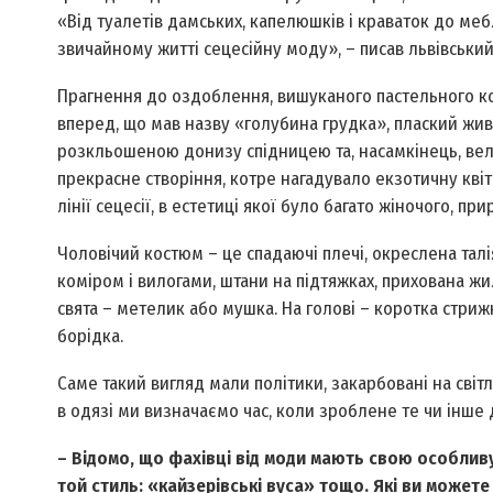
«Від туалетів дамських, капелюшків і краваток до мебл
звичайному житті сецесійну моду», – писав львівськи
Прагнення до оздоблення, вишуканого пастельного кол
вперед, що мав назву «голубина грудка», плаский жив
розкльошеною донизу спідницею та, насамкінець, ве
прекрасне створіння, котре нагадувало екзотичну квіт
лінії сецесії, в естетиці якої було багато жіночого, пр
Чоловічий костюм – це спадаючі плечі, окреслена тал
коміром і вилогами, штани на підтяжках, прихована жи
свята – метелик або мушка. На голові – коротка стрижк
борідка.
Саме такий вигляд мали політики, закарбовані на світл
в одязі ми визначаємо час, коли зроблене те чи інше
– Відомо, що фахівці від моди мають свою особливу
той стиль: «кайзерівські вуса» тощо. Які ви может