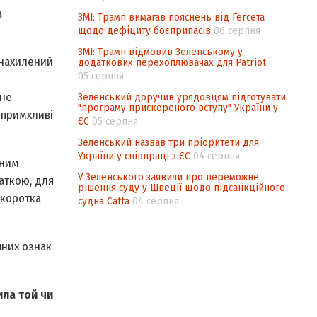
в
ЗМІ: Трамп вимагав пояснень від Гегсета
щодо дефіциту боєприпасів
06 серпня
ЗМІ: Трамп відмовив Зеленському у
 нахилений
додаткових перехоплювачах для Patriot
05 серпня
мне
Зеленський доручив урядовцям підготувати
"програму прискореного вступу" України у
 примхливі
ЄС
05 серпня
Зеленський назвав три пріоритети для
України у співпраці з ЄС
04 серпня
дним
У Зеленського заявили про переможне
аткою, для
рішення суду у Швеції щодо підсанкційного
 коротка
судна Caffa
04 серпня
чних ознак
ила той чи