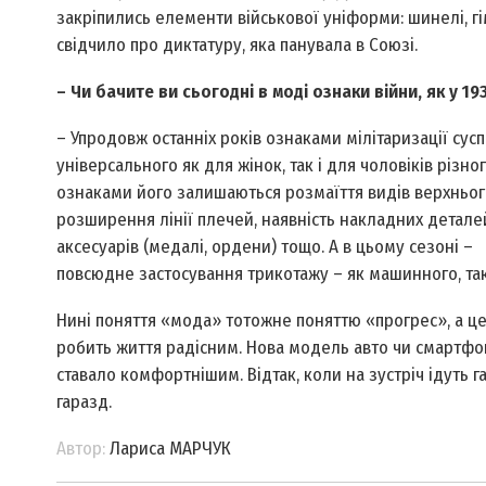
закріпились елементи військової уніформи: шинелі, гім
свідчило про диктатуру, яка панувала в Союзі.
– Чи бачите ви сьогодні в моді ознаки війни, як у 193
– Упродовж останніх років ознаками мілітаризації суспі
універсального як для жінок, так і для чоловіків різно
ознаками його залишаються розмаїття видів верхнього
розширення лінії плечей, наявність накладних деталей
аксесуарів (медалі, ордени) тощо. А в цьому сезоні –
повсюдне застосування трикотажу – як машинного, так
Нині поняття «мода» тотожне поняттю «прогрес», а це 
робить життя радісним. Нова модель авто чи смартфона
ставало комфортнішим. Відтак, коли на зустріч ідуть га
гаразд.
Автор:
Лариса МАРЧУК