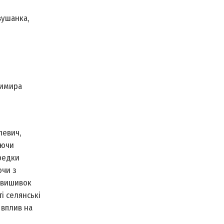
вушанка,
зимира
левич,
яючи
редки
ючи з
в вишивок
і селянські
 вплив на