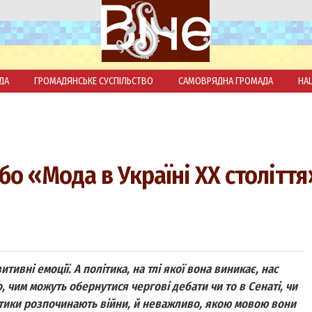
ДА
ГРОМАДЯНСЬКЕ СУСПІЛЬСТВО
САМОВРЯДНА ГРОМАДА
НА
бо «Мода в Україні ХХ століття
ивні емоції. А політика, на тлі якої вона виникає, нас
, чим можуть обернутися чергові дебати чи то в Сенаті, чи
олітики розпочинають війни, й неважливо, якою мовою вони