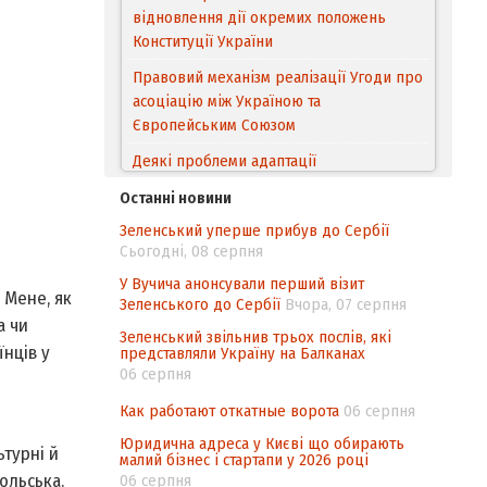
відновлення дії окремих положень
Конституції України
Правовий механізм реалізації Угоди про
асоціацію між Україною та
Європейським Cоюзом
Деякі проблеми адаптації
законодавства України щодо зазначення
Останні новини
походження товарів відповідно до
Зеленський уперше прибув до Сербії
Угоди про торговельні аспекти прав
Сьогодні, 08 серпня
інтелектуальної власності (TRIPS) у
контексті євроінтеграції
У Вучича анонсували перший візит
 Мене, як
Зеленського до Сербії
Вчора, 07 серпня
Аналіз виборчого законодавства щодо
а чи
Зеленський звільнив трьох послів, які
невизначеності механізму повторного
нців у
представляли Україну на Балканах
підрахунку голосів виборців
06 серпня
Інформаційна безпека суспільства
Как работают откатные ворота
06 серпня
Юридична адреса у Києві що обирають
турні й
малий бізнес і стартапи у 2026 році
ольська.
06 серпня