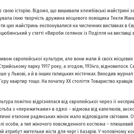
ає свою історію. Відомо, що вишивали клембівські майстрині з
зувала їхню творчість дружина місцевого поміщика Текля Ман
ти цих майстринь експонувалися на численних виставках в Єв
юбинський у статті «Вироби селянок із Поділ­ля на виставці 
пливом європейської культури, але вони мали й своїх місцевих
ийському парку 1917 року, а згодом, 1934­го, відновилося. С
е у Львові, а й в інших галицьких містечках. Виходив журнал
єру квартир тощо. На початку ХХ століття Товариство кравців 
ультура помітно відрізнялася від європейської через її неспри
отьба з «пережитками» в одязі – відмова від капелюхів, аксес
етичні еталони радянських жінок мало відповідали світовим. 
ілі особи, а тип жіночого повсякденного костюма – плюшевий
й атрибут жительки міста для черг і базарів. У чоловічому ко