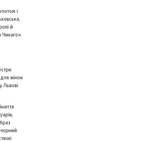
олотом і
ьковська,
ропі й
в Чикаго».
естри
 для жінок
у Львові
йняття
уарів,
Образ
 чорний
стюмі