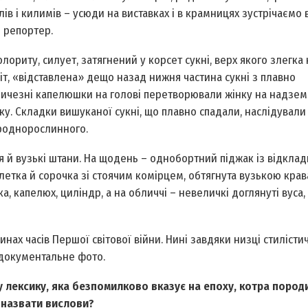
ів і килимів – усюди на виставках і в крамницях зустрічаємо 
й репортер.
ориту, силует, затягнений у корсет сукні, верх якого злегка
іт, «відставлена» дещо назад нижня частина сукні з плавно
личезні капелюшки на голові перетворювали жінку на надзе
ку. Складки вишуканої сукні, що плавно спадали, наслідували
иродно­рослинного.
ія й вузькі штани. На щодень – однобортний піджак із відкла
летка й сорочка зі стоячим комірцем, обтягнута вузькою крав
а, капелюх, циліндр, а на обличчі – невеличкі доглянуті вуса,
инах часів Першої світової війни. Нині завдяки низці стилісти
 документальне фото.
 лексику, яка безпомилково вказує на епоху, котра пород
е назвати вислови?