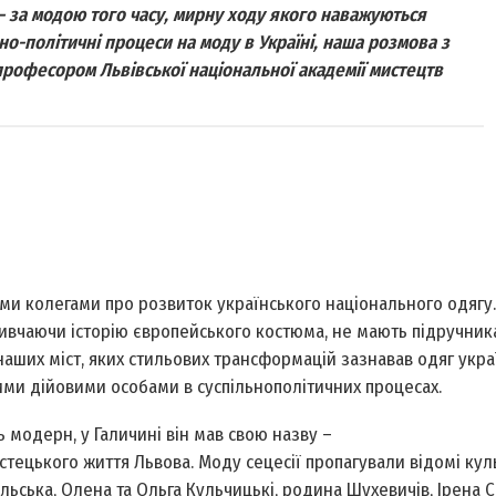
– за модою того часу, мирну ходу якого наважуються
но-політичні процеси на моду в Україні, наша розмова з
професором Львівської національної академії мистецтв
ми колегами про розвиток українського національного одягу.
вивчаючи історію європейського костюма, не мають підручник
аших міст, яких стильових трансформацій зазнавав одяг украї
ими дійовими особами в суспільно­політичних процесах.
ь модерн, у Галичині він мав свою назву –
тецького життя Львова. Моду сецесії пропагували відомі куль
льська, Олена та Ольга Кульчицькі, родина Шухевичів, Ірена С