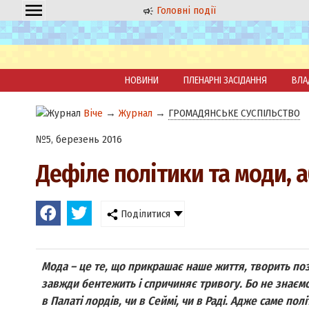
Головні події
НОВИНИ
ПЛЕНАРНІ ЗАСІДАННЯ
ВЛА
Віче
→
Журнал
→
ГРОМАДЯНСЬКЕ СУСПІЛЬСТВО
№5, березень 2016
Дефіле політики та моди, а
Поділитися
Мода – це те, що прикрашає наше життя, творить позит
завжди бентежить і спричиняє тривогу. Бо не знаємо
в Палаті лордів, чи в Сеймі, чи в Раді. Адже саме п