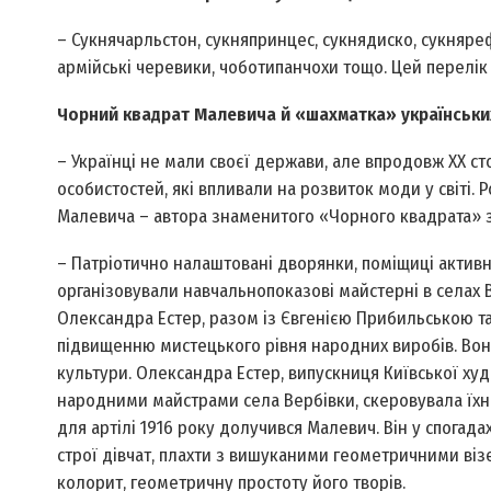
– Сукня­чарльстон, сукня­принцес, сукня­диско, сукня­р
армійські черевики, чоботи­панчохи тощо. Цей перелі
Чорний квадрат Малевича й «шахматка» українськи
– Українці не мали своєї держави, але впродовж ХХ с
особистостей, які впливали на розвиток моди у світі.
Малевича – автора знаменитого «Чорного квадрата» з
– Патріотично налаштовані дворянки, поміщиці актив
організовували навчально­показові майстерні в селах 
Олександра Естер, разом із Євгенією Прибильською т
підвищенню мистецького рівня народних виробів. Вон
культури. Олександра Естер, випускниця Київської ху
народними майстрами села Вербівки, скеровувала їхню
для артілі 1916 року долучився Малевич. Він у спога
строї дівчат, плахти з вишуканими геометричними візе
колорит, геометричну простоту його творів.