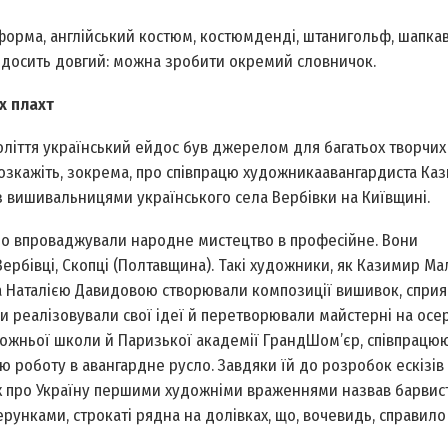
еформа, англійський костюм, костюм­денді, штани­гольф, шапка­
к досить довгий: можна зробити окремий словничок.
х плахт
толіття український ейдос був джерелом для багатьох творчих
 Розкажіть, зокрема, про співпрацю художника­авангардиста Ка
 вишивальницями українського села Вербівки на Київщині.
но впроваджували народне мистецтво в професійне. Вони
Вербівці, Скопці (Полтавщина). Такі художники, як Казимир Ма
а Наталією Давидовою створювали композиції вишивок, спри
и реалізовували свої ідеї й перетворювали майстерні на осе
дожньої школи й Паризької академії Гранд­Шом’єр, співпрацю
 роботу в авангардне русло. Завдяки їй до розробок ескізі
дах про Україну першими художніми враженнями назвав барвист
рунками, строкаті рядна на долівках, що, вочевидь, справило