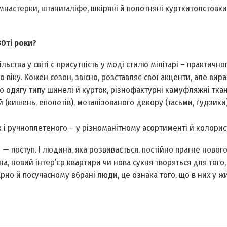
настерки, штани­галіфе, шкіряні й полотняні куртки­толстовки.
0­ті роки?
льства у світі є присутність у моді стилю мілітарі – практичног
го віку. Кожен сезон, звісно, розставляє свої акценти, але ви
 одягу типу шинелі й курток, різнофактурні камуфляжні тка
 (кишень, еполетів), металізованого декору (тасьми, ґудзики
 і ручноплетеного – у різноманітному асортименті й колорист
— поступ. І людина, яка розвивається, постійно прагне нового
, новий інтер’єр квартири чи нова сукня творяться для того
рно й по­сучасному вбрані люди, це ознака того, що в них у жи