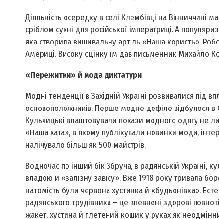
Діяльність осередку в селі Клембівці на Вінниччині м
сріблом сукні для російської імператриці. А популяри
яка створила вишивальну артіль «Наша користь». Робо
Америці. Високу оцінку їм дав письменник Михайло Коц
«Пережитки» й мода диктатури
Модні тенденції в Західній Україні розвивалися під в
основоположників. Перше модне дефіле відбулося в Стр
Кульчицькі влаштовували покази модного одягу не лиш
«Наша хата», в якому публікували новинки моди, інтер’
налічувало більш як 500 майстрів.
Водночас по інший бік Збруча, в радянській Україні, к
владою й «залізну завісу». Вже 1918 року тривала бор
натомість були червона хустинка й «будьонівка». Ест
радянського трудівника – це впевнені здорові повнот
жакет, хустина й плетений кошик у руках як неодмінни