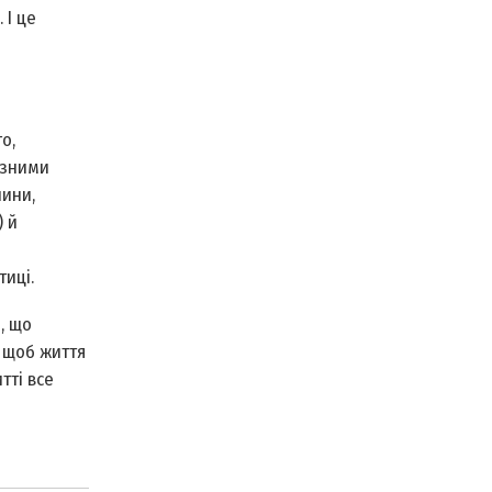
 І це
о,
разними
нини,
) й
иці.
, що
, щоб життя
тті все