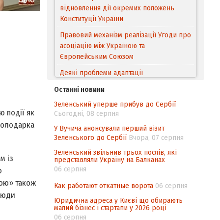
відновлення дії окремих положень
Конституції України
Правовий механізм реалізації Угоди про
асоціацію між Україною та
Європейським Cоюзом
Деякі проблеми адаптації
законодавства України щодо зазначення
Останні новини
походження товарів відповідно до
Зеленський уперше прибув до Сербії
Угоди про торговельні аспекти прав
 події як
Сьогодні, 08 серпня
інтелектуальної власності (TRIPS) у
 володарка
контексті євроінтеграції
У Вучича анонсували перший візит
Зеленського до Сербії
Вчора, 07 серпня
Аналіз виборчого законодавства щодо
Зеленський звільнив трьох послів, які
невизначеності механізму повторного
м із
представляли Україну на Балканах
підрахунку голосів виборців
06 серпня
ю
Інформаційна безпека суспільства
кою» також
Как работают откатные ворота
06 серпня
 люди
Юридична адреса у Києві що обирають
малий бізнес і стартапи у 2026 році
06 серпня