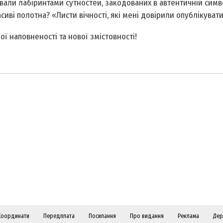
ували лабіринтами сутностей, закодованих в автентичній симво
иві полотна? «Листи вічності, які мені довірили опублікувати
ї наповненості та нової змістовності!
Координати
Передплата
Посилання
Про видання
Реклама
Дер