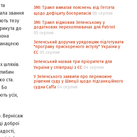
 та
ЗМІ: Трамп вимагав пояснень від Гегсета
ала звання
щодо дефіциту боєприпасів
06 серпня
ують тезу
ЗМІ: Трамп відмовив Зеленському у
додаткових перехоплювачах для Patriot
прикута до
05 серпня
вона
Зеленський доручив урядовцям підготувати
 панацеєю
"програму прискореного вступу" України у
ЄС
05 серпня
Зеленський назвав три пріоритети для
 шляхів.
України у співпраці з ЄС
04 серпня
глибин
У Зеленського заявили про переможне
ко ста.
рішення суду у Швеції щодо підсанкційного
судна Caffa
04 серпня
. Бо
ть усіх,
. Вернісаж
ці доброї
адості,