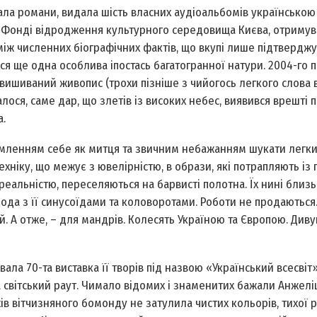
ала романи, видала шість власних аудіоальбомів українською
у Фонді відродження культурного середовища Києва, отримув
оміж численних біографічних фактів, що вкупі лише підтвердж
я ще одна особлива іпостась багатогранної натури. 2004-го 
вишиваний живопис (трохи пізніше з чийогось легкого слова 
лося, саме дар, що злетів із високих небес, виявився врешті
а.
ленням себе як митця та звичним небажанням шукати легких
хніку, що межує з ювелірністю, в образи, які потрапляють із 
ірреальністю, переселяються на барвисті полотна. Їх нині близь
рода з її синусоїдами та коловоротами. Роботи не продаються
. А отже, – для мандрів. Колесять Україною та Європою. Дивую
ла 70-та виставка її творів під назвою «Український всесвіт»
світський раут. Чимало відомих і знаменитих бажали Анжелі
ів вітчизняного бомонду не затулила чистих кольорів, тихої р