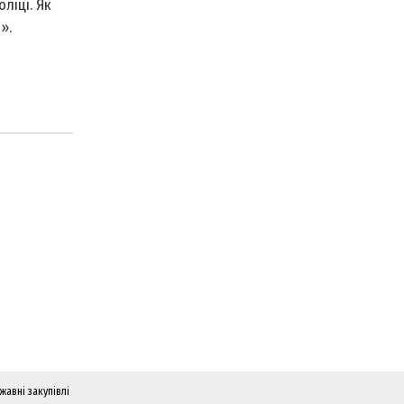
ліці. Як
».
жавні закупівлі