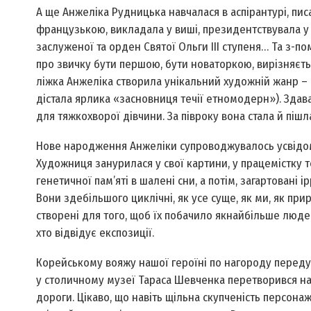
А ще Анжеліка Рудницька навчалася в аспірантурі, пис
французькою, викладала у виші, президентствувала 
заслуженої та орден Святої Ольги ІІІ ступеня… Та з-п
про звичку бути першою, бути новаторкою, вирізняєтьс
ліжка Анжеліка створила унікальний художній жанр – 
дістала ярлика «засновниця течії етномодерн»). Здава
для тяжкохворої дівчини. За півроку вона стала й пішл
Нове народження Анжеліки супроводжувалось усвідом
Художниця занурилася у свої картини, у працемістку те
генетичної пам’яті в шалені сни, а потім, загартовані 
Вони здебільшого циклічні, як усе суще, як ми, як при
створені для того, щоб їх побачило якнайбільше людей
хто відвідує експозиції.
Корейському вояжу нашої героїні по нагороду передува
у столичному музеї Тараса Шевченка перетворився на 
дороги. Цікаво, що навіть щільна скупченість персонаж