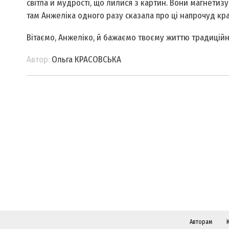
світла й мудрості, що лилися з картин. Вони магнетиз
там Анжеліка одного разу сказала про ці напрочуд крас
Вітаємо, Анжеліко, й бажаємо твоєму життю традиційно
Автор:
Ольга КРАСОВСЬКА
Авторам