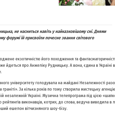
ицька, не насниться навіть у найказковішому сні. Днями
ому форумі їй присвоїли почесне звання світового
оджене екзотичністю його походження та фантасмагоричністю
адже йдеться про Анжеліку Рудницьку. А вона, єдина в Україні
.
чного університету голодувала на майдані Незалежності разо
 граніті». За кілька років по тому створила мистецьку агенці
ій незалежній Україні. Музична телепрограма під цією «шап
 рейтингів виконавців, котрих, до слова, ведуча виводила в
перший ешелон вітчизняного шоу-бізу.