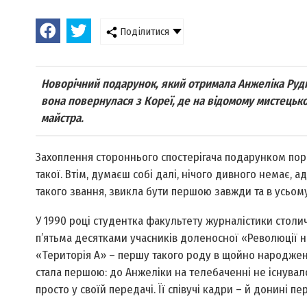
Поділитися
Новорічний подарунок, який отримала Анжеліка Рудн
вона повернулася з Кореї, де на відомому мистецьк
майстра.
Захоплення стороннього спостерігача подарунком пор
такої. Втім, думаєш собі далі, нічого дивного немає, 
такого звання, звикла бути першою завжди та в усьому
У 1990 році студентка факультету журналістики столи
п’ятьма десятками учасників доленосної «Революції на
«Територія А» – першу такого роду в щойно народжен
стала першою: до Анжеліки на телебаченні не існувало
просто у своїй передачі. Її співучі кадри – й донині 