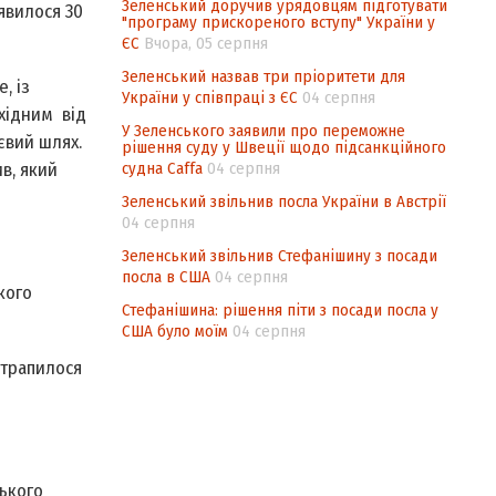
Зеленський доручив урядовцям підготувати
явилося 30
"програму прискореного вступу" України у
ЄС
Вчора, 05 серпня
Зеленський назвав три пріоритети для
, із
України у співпраці з ЄС
04 серпня
охідним від
У Зеленського заявили про переможне
євий шлях.
рішення суду у Швеції щодо підсанкційного
судна Caffa
04 серпня
в, який
Зеленський звільнив посла України в Австрії
04 серпня
Зеленський звільнив Стефанішину з посади
посла в США
04 серпня
кого
Стефанішина: рішення піти з посади посла у
США було моїм
04 серпня
 трапилося
ського