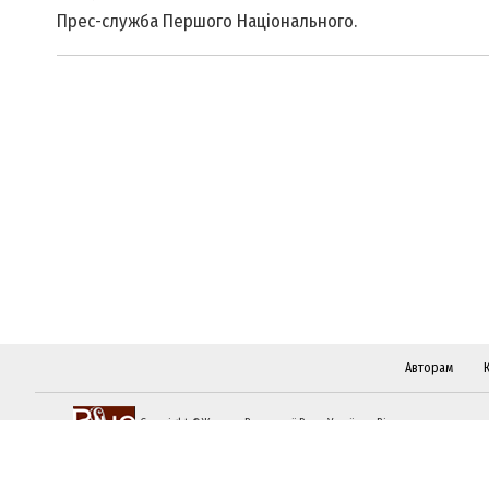
Прес-служба Першого Національного.
Авторам
Copyright ©Журнал Верховної Ради України «Віче»