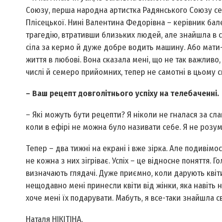
Союзу, перша народна артистка Радянського Союзу се
Плісецької. Нині Валентина Федорівна – керівник бал
трагедію, втративши близьких людей, але знайшла в с
сіла за кермо й дуже добре водить машину. Або мати-г
життя в любові. Вона сказала мені, що не так важливо, 
числі й семеро прийомних, тепер не самотні в цьому св
– Ваш рецепт довголітнього успіху на телебаченні.
– Які можуть бути рецепти? Я ніколи не гналася за сла
коли в ефірі не можна було називати себе. Я не розумі
Тепер – два тижні на екрані і вже зірка. Але подивімос
не кожна з них зігріває. Успіх – це відносне поняття. 
визначають глядачі. Дуже приємно, коли дарують квіти
нещодавно мені принесли квіти від жінки, яка навіть не
хоче мені їх подарувати. Мабуть, я все-таки знайшла 
Наталя НІКІТІНА.