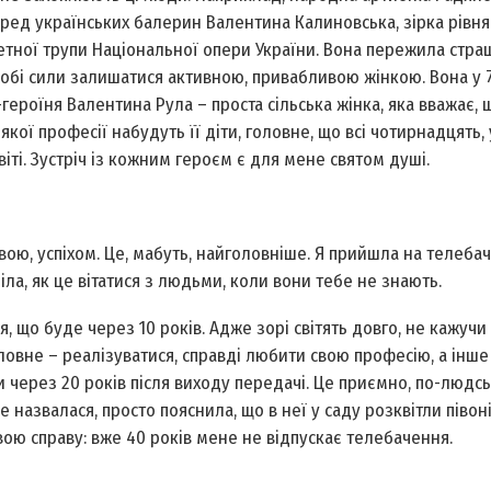
ред українських балерин Валентина Калиновська, зірка рівня
етної трупи Національної опери України. Вона пережила стра
обі сили залишатися активною, привабливою жінкою. Вона у 7
ероїня Валентина Рула – проста сільська жінка, яка вважає, 
якої професії набудуть її діти, головне, що всі чотирнадцять,
іті. Зустріч із кожним героєм є для мене святом душі.
вою, успіхом. Це, мабуть, найголовніше. Я прийшла на телебач
ла, як це вітатися з людьми, коли вони тебе не знають.
я, що буде через 10 років. Адже зорі світять довго, не кажучи
Головне – реалізуватися, справді любити свою професію, а інше
 через 20 років після виходу передачі. Це приємно, по-людсь
 назвалася, просто пояснила, що в неї у саду розквітли півоні
свою справу: вже 40 років мене не відпускає телебачення.