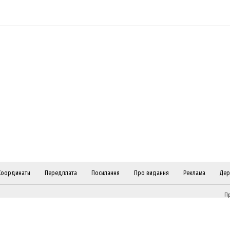
Координати
Передплата
Посилання
Про видання
Реклама
Дер
Пр
ві
Слідкуйте за "Віче" у соціальних мережах