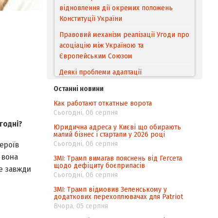
відновлення дії окремих положень
Конституції України
Правовий механізм реалізації Угоди про
асоціацію між Україною та
Європейським Cоюзом
Деякі проблеми адаптації
законодавства України щодо зазначення
Останні новини
походження товарів відповідно до
Как работают откатные ворота
Угоди про торговельні аспекти прав
Сьогодні, 06 серпня
інтелектуальної власності (TRIPS) у
годні?
контексті євроінтеграції
Юридична адреса у Києві що обирають
малий бізнес і стартапи у 2026 році
Аналіз виборчого законодавства щодо
Сьогодні, 06 серпня
героїв
невизначеності механізму повторного
 вона
ЗМІ: Трамп вимагав пояснень від Гегсета
підрахунку голосів виборців
щодо дефіциту боєприпасів
це завжди
Сьогодні, 06 серпня
Інформаційна безпека суспільства
ЗМІ: Трамп відмовив Зеленському у
додаткових перехоплювачах для Patriot
Вчора, 05 серпня