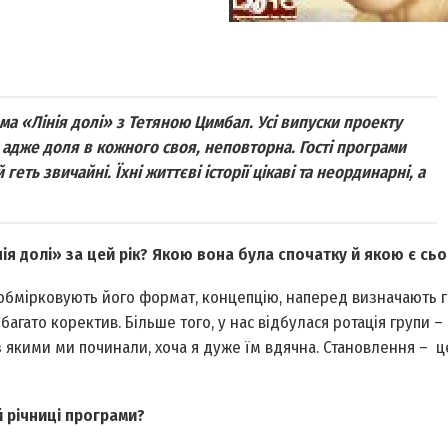
а «Лінія долі» з Тетяною Цимбал. Усі випуски проекту
 адже доля в кожного своя, неповторна. Гості програми
 геть звичайні. Їхні життєві історії цікаві та неординарні, а
нія долі» за цей рік? Якою вона була спочатку й якою є сьо
й обмірковують його формат, концепцію, наперед визначають 
багато коректив. Більше того, у нас відбулася ротація групи –
 з якими ми починали, хоча я дуже їм вдячна. Становлення – 
й річниці програми?