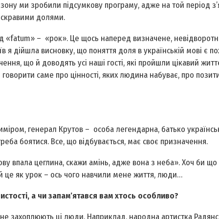
езону ми зробили підсумкову програму, адже на той період з’
 яскравими долями.
ід «fatum» – «рок». Це щось наперед визначене, невідворотне
в я дійшла висновку, що поняття доля в українській мові є п
ення, що й доводять усі наші гості, які пройшли цікавий житт
 говорити саме про цінності, яких людина набуває, про позити
риміром, генерал Крутов – особа легендарна, батько українсь
реба боятися. Все, що відбувається, має своє призначення.
ву впала цеглина, скажи амінь, адже вона з неба». Хоч би що
ай це як урок – ось чого навчили мене життя, люди…
бистості, а чи запам’ятався вам хтось особливо?
 мене захоплюють ці люди. Наприклад, народна артистка Радян