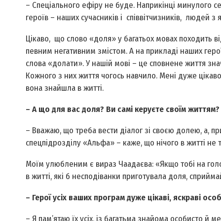
– Спеціального ефіру не буде. Наприкінці минулого с
героїв – наших сучасників і співвітчизників, людей з
Цікаво, що слово «доля» у багатьох мовах походить в
певним негативним змістом. А на прикладі наших герої
слова «долати». У нашій мові – це сповнене життя знач
Кожного з них життя чогось навчило. Мені дуже цікаво
вона знайшла в житті.
– А що для вас доля? Ви самі керуєте своїм життям?
– Вважаю, що треба вести діалог зі своєю долею, а, п
спецпідрозділу «Альфа» – каже, що нічого в житті не т
Моїм улюбленим є вираз Чаадаєва: «Якщо тобі на голо
в житті, які б несподіванки приготувала доля, сприйм
– Герої усіх ваших програм дуже цікаві, яскраві осо
– Я пам’ятаю їх усіх, із багатьма знайома особисто й