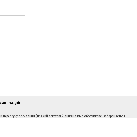
жавні закупівлі
и передруку посилання (прямий текстовий лінк) на Віче обов'язкове. Забороняється
дтворення інформації на сайтах, що суперечать вимогам законодавства України.