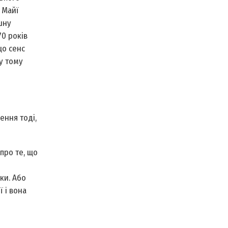
 Майї
шну
0 років
що сенс
 у тому
ення тоді,
 про те, що
ки. Або
ї і вона