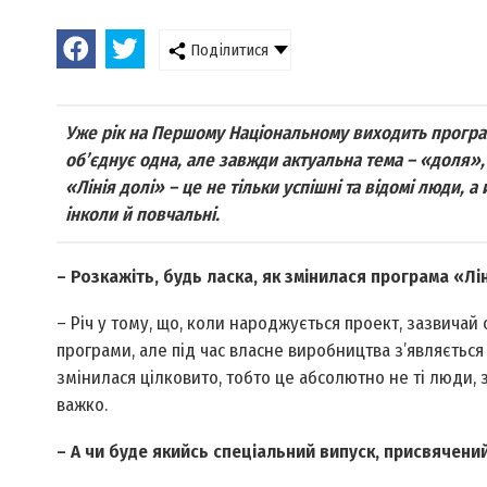
Поділитися
Уже рік на Першому Національному виходить програм
об’єднує одна, але завжди актуальна тема – «доля»,
«Лінія долі» – це не тільки успішні та відомі люди, а й
інколи й повчальні.
– Розкажіть, будь ласка, як змінилася програма «Лі
– Річ у тому, що, коли народжується проект, зазвича
програми, але під час власне виробництва з’являється 
змінилася цілковито, тобто це абсолютно не ті люди,
важко.
– А чи буде якийсь спеціальний випуск, присвячени